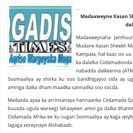
...
Madaxweyne Xasan She
da
Madaxweynaha Jamhuuri
Mudane Xasan Sheekh Ma
Kampala, hal kaas oo uu
ka dalalka Ciidamadooda 
nabadda dalkeenna (ATM
Soomaaliya ay shirka ku soo bandhigayso sida ay ug
amniga dalka dham maadka sannadka soo socda.
Madaxda ayaa ka arrinsanaya hannaanka Ciidamada Qal
buuxda ugula wareegi lahaayeen amni ga dalka dham
Ciidamada Afrika ee ku sugan Soomaaliya ay kaga qey
lagaga xoreynayo Alshabaab.