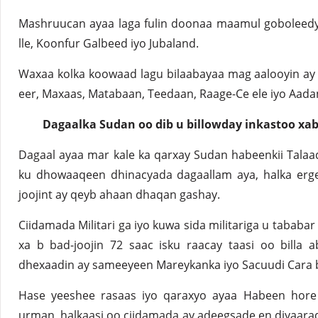
Mashruucan ayaa laga fulin doonaa maamul goboleedy
lle, Koonfur Galbeed iyo Jubaland.
Waxaa kolka koowaad lagu bilaabayaa mag aalooyin ay 
eer, Maxaas, Matabaan, Teedaan, Raage-Ce ele iyo Aada
Dagaalka Sudan oo dib u billowday inkastoo xa
Dagaal ayaa mar kale ka qarxay Sudan habeenkii Talaad
ku dhowaaqeen dhinacyada dagaallam aya, halka erg
joojint ay qeyb ahaan dhaqan gashay.
Ciidamada Militari ga iyo kuwa sida militariga u tababa
xa b bad-joojin 72 saac isku raacay taasi oo billa 
dhexaadin ay sameeyeen Mareykanka iyo Sacuudi Cara b
Hase yeeshee rasaas iyo qaraxyo ayaa Habeen hor
urman, halkaasi oo ciidamada ay adeegsade en diyaarad