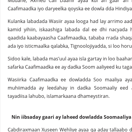
Mudane, Axmed Cali Daahir ayaa kul an gaar ah 
Caafimaadka iyo daryeelka qoyska ee dowla dda Hindi
Kulanka labadada Wasiir ayaa looga had lay arrimo aa
kamid yihiin, iskaashiga labada dal ee dhi nacyada
qaadida kaabayaasha Caafimaadka, tababa rrada shaq
ada iyo isticmaalka qalabka, Tignoolojiyadda, si loo h
Sidoo kale, labada mas’uul ayaa isla gartay in loo baah
safarka Caafimaadka ee ay dadka Soom aaliyeed ku taga
Wasiirka Caafimaadka ee dowladda Soo maaliya ayaa
muhiimadda ay leedahay in dadka Soomaaliy eed 
tayadiisa lahubo, islamarkaana dhameystiran.
Nin iibsaday gaari ay laheed dowladda Soomaaliy
Cabdiraxmaan Xuseen Wehliye ayaa qa aday tallaabo dhi