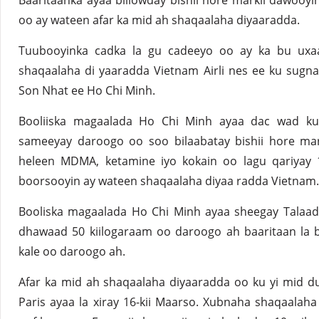
Baaritaanka ayaa billowday bishii hore markii dawooyi
oo ay wateen afar ka mid ah shaqaalaha diyaaradda.
Tuubooyinka cadka la gu cadeeyo oo ay ka bu uxa
shaqaalaha di yaaradda Vietnam Airli nes ee ku sugn
Son Nhat ee Ho Chi Minh.
Booliiska magaalada Ho Chi Minh ayaa dac wad ku
sameeyay daroogo oo soo bilaabatay bishii hore mar
heleen MDMA, ketamine iyo kokain oo lagu qariyay 
boorsooyin ay wateen shaqaalaha diyaa radda Vietnam.
Booliska magaalada Ho Chi Minh ayaa sheegay Talaada
dhawaad ​​50 kiilogaraam oo daroogo ah baaritaan la b
kale oo daroogo ah.
Afar ka mid ah shaqaalaha diyaaradda oo ku yi mid d
Paris ayaa la xiray 16-kii Maarso. Xubnaha shaqaalaha