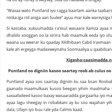
"Waxaa wato Puntland iyo ragga baarlam aanka taabac
ninka iga rid aniga aan fuulee” ayuu mar kale wareysiga
Si kastaba, xukuumadda ra’iisul wasaare Xamza ayaa
dhaliilo xooggan oo la xiriira hab maamulk eeda iyo s
waana uu weerar ku qaaday Xildhibaan Cabd iraxmaan
kale ah ergeyga madaxweynaha Soomaaliya u qaabilsan
Xigasho:caasimadda.n
Puntland oo digniin kasoo saartay roob ab culus 
Puntland ayaa soo saartay digniin ku saa bsan Rooba
gaanada maamulkaas kusoo beegan yihiin maalmaha u 
saxaafadeed kasoo baxay wasaaradda gargaarka iyo ma
ayaa lagu sheegay in robabkani ay ku soo wajahan yi
dala, Ufayn iyo buu rale yda Calmis kaad.