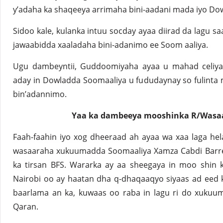
y’adaha ka shaqeeya arrimaha bini-aadani mada iyo Do
Sidoo kale, kulanka intuu socday ayaa diirad da lagu s
jawaabidda xaaladaha bini-adanimo ee Soom aaliya.
Ugu dambeyntii, Guddoomiyaha ayaa u mahad celiya
aday in Dowladda Soomaaliya u fududaynay so fulinta
bin’adannimo.
Yaa ka dambeeya mooshinka R/Wasaa
Faah-faahin iyo xog dheeraad ah ayaa wa xaa laga hel
wasaaraha xukuumadda Soomaaliya Xamza Cabdi Barre,
ka tirsan BFS. Wararka ay aa sheegaya in moo shin 
Nairobi oo ay haatan dha q-dhaqaaqyo siyaas ad eed 
baarlama an ka, kuwaas oo raba in lagu ri do xukuu
Qaran.