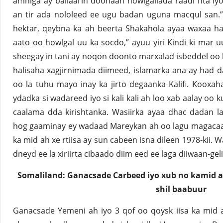
amniga"ay ballaarin doonaan howlgallada raadi nta iy
an tir ada nololeed ee ugu badan uguna macqul san.”
hektar, qeybna ka ah beerta Shakahola ayaa waxaa h
aato oo howlgal uu ka socdo,” ayuu yiri Kindi ki mar 
sheegay in tani ay noqon doonto marxalad isbeddel oo k
halisaha xagjirnimada diimeed, islamarka ana ay had 
oo la tuhu mayo inay ka jirto degaanka Kalifi. Koox
ydadka si wadareed iyo si kali kali ah loo xab aalay oo 
caalama dda kirishtanka. Wasiirka ayaa dhac dadan l
hog gaaminay ey wadaad Mareykan ah oo lagu magacaabi 
ka mid ah xe rtiisa ay sun cabeen isna dileen 1978-kii.
dneyd ee la xiriirta cibaado diim eed ee laga diiwaan-ge
Somaliland: Ganacsade Carbeed iyo xub no kamid ah
shil baabuur
Ganacsade Yemeni ah iyo 3 qof oo qoysk iisa ka mid 