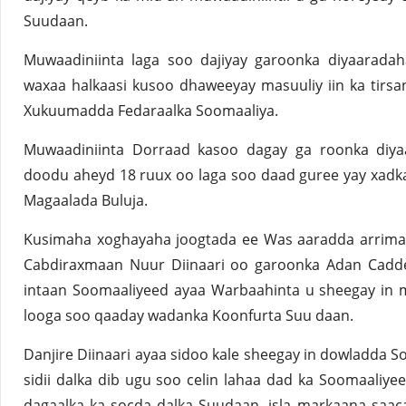
Suudaan.
Muwaadiniinta laga soo dajiyay garoonka diyaarad
waxaa halkaasi kusoo dhaweeyay masuuliy iin ka tir
Xukuumadda Fedaraalka Soomaaliya.
Muwaadiniinta Dorraad kasoo dagay ga roonka diya
doodu aheyd 18 ruux oo laga soo daad guree yay xadk
Magaalada Buluja.
Kusimaha xoghayaha joogtada ee Was aaradda arrimah
Cabdiraxmaan Nuur Diinaari oo garoonka Adan Cadd
intaan Soomaaliyeed ayaa Warbaahinta u sheegay in 
looga soo qaaday wadanka Koonfurta Suu daan.
Danjire Diinaari ayaa sidoo kale sheegay in dowladda S
sidii dalka dib ugu soo celin lahaa dad ka Soomaaliy
dagaalka ka socda dalka Suudaan, isla markaana saac