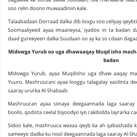
soo celin doono muwaadiniin kale.
Talaabadaan Dorraad dalka dib loogu soo celiyay qeybt
Soomaaliyeed ayaa imaaneysa, iyadoo in ta badan d
daad gureeyeen dalka Suudaan oo ay ka so cdaan dagaa
Midowga Yurub oo uga dhawaaqay Muqd isho mashaar
badan
Midowga Yurub, ayaa Muqdisho uga dhaw aaqay mas
Yuuro. Mashruucani ayaa looggu talagalay xasilinta 
saaray ururka Al-Shabaab.
Mashruucan ayaa siinaya deegaannada laga saaray 
boolis, qodista ceelal biyoodyo iyo rakibidda layrarka 
Sidoo kale, mashruuca waxaa qeyb ka ah qabashada ku
sameeyo dadka ku nool deegaannada laga saaray Al-Sh