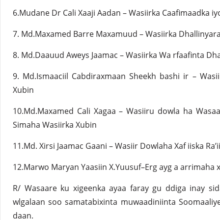
6.Mudane Dr Cali Xaaji Aadan – Wasiirka Caafimaadka i
7. Md.Maxamed Barre Maxamuud – Wasiirka Dhallinyara
8. Md.Daauud Aweys Jaamac – Wasiirka Wa rfaafinta Dha
9. Md.Ismaaciil Cabdiraxmaan Sheekh bashi ir – Was
Xubin
10.Md.Maxamed Cali Xagaa – Wasiiru dowla ha Wasa
Simaha Wasiirka Xubin
11.Md. Xirsi Jaamac Gaani – Wasiir Dowlaha Xaf iiska Ra
12.Marwo Maryan Yaasiin X.Yuusuf–Erg ayg a arrimaha x
R/ Wasaare ku xigeenka ayaa faray gu ddiga inay s
wlgalaan soo samatabixinta muwaadiniinta Soomaaliye
daan.