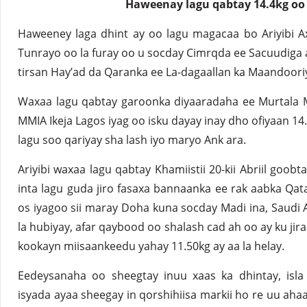
Haweenay lagu qabtay 14.4kg oo
Haweeney laga dhint ay oo lagu magacaa bo Ariyibi Ax
Tunrayo oo la furay oo u socday Cimrqda ee Sacuudiga
tirsan Hay’ad da Qaranka ee La-dagaallan ka Maandoor
Waxaa lagu qabtay garoonka diyaaradaha ee Murtala 
MMIA Ikeja Lagos iyag oo isku dayay inay dho ofiyaan 14
lagu soo qariyay sha lash iyo maryo Ank ara.
Ariyibi waxaa lagu qabtay Khamiistii 20-kii Abriil goob
inta lagu guda jiro fasaxa bannaanka ee rak aabka Qat
os iyagoo sii maray Doha kuna socday Madi ina, Saudi 
la hubiyay, afar qaybood oo shalash cad ah oo ay ku jir
kookayn miisaankeedu yahay 11.50kg ay aa la helay.
Eedeysanaha oo sheegtay inuu xaas ka dhintay, isla
isyada ayaa sheegay in qorshihiisa markii ho re uu ahaa