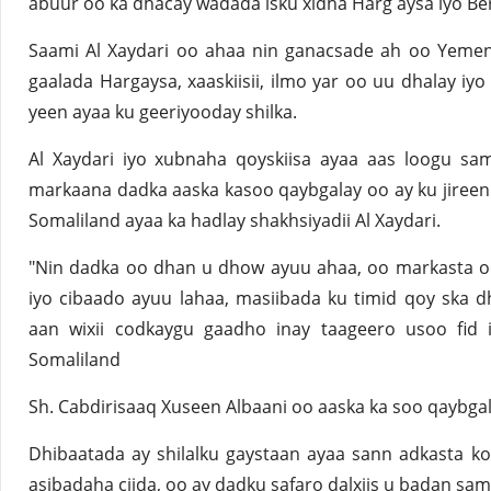
abuur oo ka dhacay wadada isku xidha Harg aysa iyo Be
Saami Al Xaydari oo ahaa nin ganacsade ah oo Yemen
gaalada Hargaysa, xaaskiisii, ilmo yar oo uu dhalay i
yeen ayaa ku geeriyooday shilka.
Al Xaydari iyo xubnaha qoyskiisa ayaa aas loogu sa
markaana dadka aaska kasoo qaybgalay oo ay ku jireen
Somaliland ayaa ka hadlay shakhsiyadii Al Xaydari.
"Nin dadka oo dhan u dhow ayuu ahaa, oo markasta oo
iyo cibaado ayuu lahaa, masiibada ku timid qoy ska
aan wixii codkaygu gaadho inay taageero usoo fid i
Somaliland
Sh. Cabdirisaaq Xuseen Albaani oo aaska ka soo qaybgala
Dhibaatada ay shilalku gaystaan ayaa sann adkasta kor
asibadaha ciida, oo ay dadku safaro dalxiis u badan sa