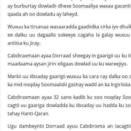
ay burburtay dowladii dhexe Soomaaliya waxaa gacantii
qaada ah oo dowladu ay laheyd.
Wuxuu ka tirsanaa wasaaradda gaadiidka cirka iyo dhul
ee dalku uu dagaallo sokeeye cagaha la galay wuxuu 
antiisa ku jiray.
Cabdiraxmaan ayaa Dorraad sheegay in gaarigii uu ku iib
maadaama aysan jirin xiligaas dowlad uu ku wareejiyo.
Markii uu iibsaday gaarigii wuxuu ka cara ray dalka oo
ka mid noqday Soomaalidii gashay wadd an ka Ingiriiska
Cabdiraxmaan ayaa 32 sano kadib ku soo noqday Soo
cagtii uu gaariga dowladda ku iibsaday uu hadda ku 
tahay Hanti-Qaran.
Ugu dambeyntii Dorraad ayuu Cabdirixma an lacagtii