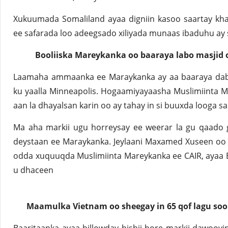
Xukuumada Somaliland ayaa digniin kasoo saartay kha
ee safarada loo adeegsado xiliyada munaas ibaduhu ay 
Booliiska Mareykanka oo baaraya labo masjid 
Laamaha ammaanka ee Maraykanka ay aa baaraya dab l
ku yaalla Minneapolis. Hogaamiyayaasha Muslimiinta Mi
aan la dhayalsan karin oo ay tahay in si buuxda looga sa
Ma aha markii ugu horreysay ee weerar la gu qaado 
deystaan ee Maraykanka. Jeylaani Maxamed Xuseen oo
odda xuquuqda Muslimiinta Mareykanka ee CAIR, ayaa 
u dhaceen
Maamulka Vietnam oo sheegay in 65 qof lagu soo 