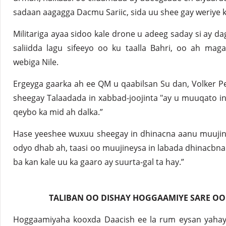
sadaan aagagga Dacmu Sariic, sida uu shee gay weriye k
Militariga ayaa sidoo kale drone u adeeg saday si ay 
saliidda lagu sifeeyo oo ku taalla Bahri, oo ah ma
webiga Nile.
Ergeyga gaarka ah ee QM u qaabilsan Su dan, Volker 
sheegay Talaadada in xabbad-joojinta "ay u muuqato in
qeybo ka mid ah dalka.”
Hase yeeshee wuxuu sheegay in dhinacna aanu muujin 
odyo dhab ah, taasi oo muujineysa in labada dhinacbna a
ba kan kale uu ka gaaro ay suurta-gal ta hay.”
TALIBAN OO DISHAY HOGGAAMIYE SARE OO
Hoggaamiyaha kooxda Daacish ee la rum eysan yahay 