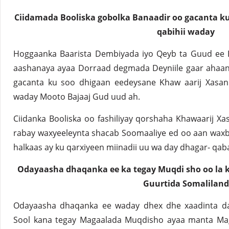
Ciidamada Booliska gobolka Banaadir oo gacanta ku
qabihii waday
Hoggaanka Baarista Dembiyada iyo Qeyb ta Guud ee B
aashanaya ayaa Dorraad degmada Deyniile gaar ahaan
gacanta ku soo dhigaan eedeysane Khaw aarij Xasan
waday Mooto Bajaaj Gud uud ah.
Ciidanka Booliska oo fashiliyay qorshaha Khawaarij Xa
rabay waxyeeleynta shacab Soomaaliye ed oo aan waxb
halkaas ay ku qarxiyeen miinadii uu wa day dhagar- qab
Odayaasha dhaqanka ee ka tegay Muqdi sho oo la 
Guurtida Somaliland
Odayaasha dhaqanka ee waday dhex dhe xaadinta da
Sool kana tegay Magaalada Muqdisho ayaa manta Mag