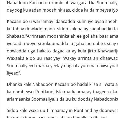
Nabadoon Kacaan oo kamid ah waxgarad ka Soomaaliye
day xog ku aadan mooshink aas, cidda ka da mbeysa iyo 
Kacaan oo u warramay Idaacadda Kulm iye ayaa sheeha
ku tahay dowladnimada, sidoo kalena ay caqabad ku tah
Shabaab."Arrintaan mooshinka ah ee gol aha baarlam
iyo aad u weyn si xukuumadda lu gaha loo qabto, si ay
dowladda uga hakato dagaalka ay kula jirto Khawaarij
Waxaakale oo uu raaciyay "Waxay arrinta an dhaawac 
Soomaaliyeed maxaa yeelay dagaal ayuu ma daxweynah
liyeed”.
Dhanka kale Nabadoon Kacaan oo hadal kiisa sii wata 
ka dambeyso Puntland, isla-markaama ay taageero ka 
arlamaanka Soomaaliya, sida uu ku dooday Nabadoonk
Sidoo kale waxa uu tilmaamay in Puntland ay dooneyso 
ha oo ay horay u weysay, sida uu hadalka u dhigay.