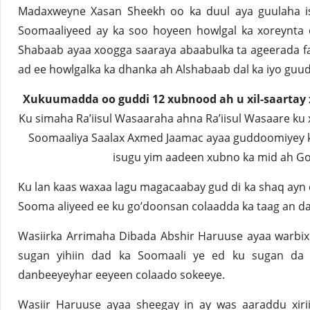
Madaxweyne Xasan Sheekh oo ka duul aya guulaha i
Soomaaliyeed ay ka soo hoyeen howlgal ka xoreynta d
Shabaab ayaa xoogga saaraya abaabulka ta ageerada far
ad ee howlgalka ka dhanka ah Alshabaab dal ka iyo guu
Xukuumadda oo guddi 12 xubnood ah u xil-saartay 
Ku simaha Ra’iisul Wasaaraha ahna Ra’iisul Wasaare ku
Soomaaliya Saalax Axmed Jaamac ayaa guddoomiyey k
isugu yim aadeen xubno ka mid ah Go
Ku lan kaas waxaa lagu magacaabay gud di ka shaq ayn 
Sooma aliyeed ee ku go’doonsan colaadda ka taag an d
Wasiirka Arrimaha Dibada Abshir Haruuse ayaa warbixin
sugan yihiin dad ka Soomaali ye ed ku sugan da
danbeeyeyhar eeyeen colaado sokeeye.
Wasiir Haruuse ayaa sheegay in ay was aaraddu xiri