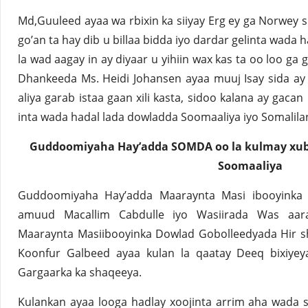
Md,Guuleed ayaa wa rbixin ka siiyay Erg ey ga Norwey 
go’an ta hay dib u billaa bidda iyo dardar gelinta wada
la wad aagay in ay diyaar u yihiin wax kas ta oo loo ga
Dhankeeda Ms. Heidi Johansen ayaa muuj Isay sida ay 
aliya garab istaa gaan xili kasta, sidoo kalana ay gaca
inta wada hadal lada dowladda Soomaaliya iyo Somalila
Guddoomiyaha Hay’adda SOMDA oo la kulmay xubn
Soomaaliya
Guddoomiyaha Hay’adda Maaraynta Masi ibooyink
amuud Macallim Cabdulle iyo Wasiirada Was aar
Maaraynta Masiibooyinka Dowlad Gobolleedyada Hir sh
Koonfur Galbeed ayaa kulan la qaatay Deeq bixiye
Gargaarka ka shaqeeya.
Kulankan ayaa looga hadlay xoojinta arrim aha wada 