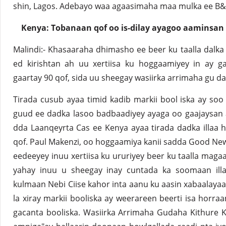
shin, Lagos. Adebayo waa agaasimaha maa mulka ee B&
Kenya: Tobanaan qof oo is-dilay ayagoo aaminsan 
Malindi:- Khasaaraha dhimasho ee beer ku taalla dalka
ed kirishtan ah uu xertiisa ku hoggaamiyey in ay ga
gaartay 90 qof, sida uu sheegay wasiirka arrimaha gu da
Tirada cusub ayaa timid kadib markii bool iska ay so
guud ee dadka lasoo badbaadiyey ayaga oo gaajaysan 
dda Laanqeyrta Cas ee Kenya ayaa tirada dadka illaa h
qof. Paul Makenzi, oo hoggaamiya kanii sadda Good New
eedeeyey inuu xertiisa ku ururiyey beer ku taalla maga
yahay inuu u sheegay inay cuntada ka soomaan illa
kulmaan Nebi Ciise kahor inta aanu ku aasin xabaalaya
la xiray markii booliska ay weerareen beerti isa horraa
gacanta booliska. Wasiirka Arrimaha Gudaha Kithure K