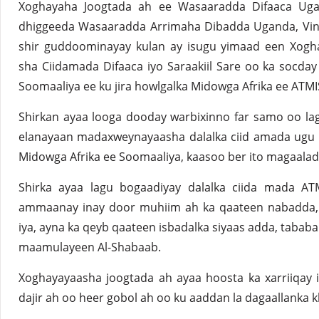
Xoghayaha Joogtada ah ee Wasaaradda Difaaca Ug
dhiggeeda Wasaaradda Arrimaha Dibadda Uganda, Vince
shir guddoominayay kulan ay isugu yimaad een Xogha
sha Ciidamada Difaaca iyo Saraakiil Sare oo ka socday
Soomaaliya ee ku jira howlgalka Midowga Afrika ee ATMI
Shirkan ayaa looga dooday warbixinno far samo oo la
elanayaan madaxweynayaasha dalalka ciid amada ugu d
Midowga Afrika ee Soomaaliya, kaasoo ber ito magaala
Shirka ayaa lagu bogaadiyay dalalka ciida mada A
ammaanay inay door muhiim ah ka qaateen nabadda, 
iya, ayna ka qeyb qaateen isbadalka siyaas adda, tababar
maamulayeen Al-Shabaab.
Xoghayayaasha joogtada ah ayaa hoosta ka xarriiqay 
dajir ah oo heer gobol ah oo ku aaddan la dagaallanka k