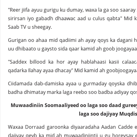
"Reer jiifa ayuu gurigu ku dumay, waxa la ga soo saaray 
sirirsan iyo gabadh dhaawac aad u culus qabta" Mid 
Saab TV u sheegay.
Gurigan oo ahaa mid qadiimi ah ayay qoys ka dagani 
uu dhibaato u gaysto sida qaar kamid ah goob joogaya
"Saddex billood ka hor ayay hablahaasi kasii calaa
qadarka Ilahay ayaa dhacay" Mid kamid ah goobjoogayaa
Ciidamada dab-damiska ayaa u gurmaday qoyska dhib
badha dhimatay marka laga reebo soo badba adiyay qosys
Muwaadiniin Soomaaliyeed oo laga soo daad guree
laga soo dajiyay Muqdi
Waxaa Dorraad garoonka diyaaradaha Aadan Cadde e
dajiyay qeyb ka mid ah muwaadiniintii u gu horeysay 