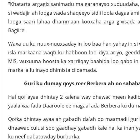
"Khatarta argagixisanimadu ma garanayso xuduudaha, 
si wadajir ah looga wada shaqeeyo sidii loola dagaala
looga saari lahaa dhammaan kooxaha arga gixisada ah
Bagiire.
Waxa uu ku nuux-nuuxsaday in loo baa han yahay in si 
isla markaana waqti ku habboon loo diya ariyo, geed
MIS, wuxuuna hoosta ka xarriiqay baahida loo qabo in
marka la fulinayo dhimista ciidamada.
Guri ku dumay qoys reer Berbera ah oo saba
Hal qof ayaa dhintay 2 kalena way dhawac meen kadib
yaala xaa fada Daaroole ee magaal ada Berbera ku duma
Qofka dhintay ayaa ah gabadh da'ah oo maamadii guri
dhaawac culusi soo gaadhay gabadh kale hal ka inan y
ku neef qabatowday burburka.