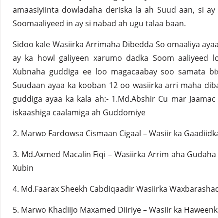
amaasiyiinta dowladaha deriska la ah Suud aan, si a
Soomaaliyeed in ay si nabad ah ugu talaa baan.
Sidoo kale Wasiirka Arrimaha Dibedda So omaaliya ay
ay ka howl galiyeen xarumo dadka Soom aaliyeed l
Xubnaha guddiga ee loo magacaabay soo samata bix
Suudaan ayaa ka kooban 12 oo wasiirka arri maha di
guddiga ayaa ka kala ah:- 1.Md.Abshir Cu mar Jaamac
iskaashiga caalamiga ah Guddomiye
2. Marwo Fardowsa Cismaan Cigaal – Wasiir ka Gaadiidk
3. Md.Axmed Macalin Fiqi – Wasiirka Arrim aha Gudaha F
Xubin
4. Md.Faarax Sheekh Cabdiqaadir Wasiirka Waxbarashad
5. Marwo Khadiijo Maxamed Diiriye – Wasiir ka Haweenk