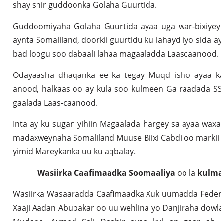
shay shir guddoonka Golaha Guurtida.
Guddoomiyaha Golaha Guurtida ayaa uga war-bixiye
aynta Somaliland, doorkii guurtidu ku lahayd iyo sida a
bad loogu soo dabaali lahaa magaaladda Laascaanood.
Odayaasha dhaqanka ee ka tegay Muqd isho ayaa ka
anood, halkaas oo ay kula soo kulmeen Ga raadada SSC
gaalada Laas-caanood.
Inta ay ku sugan yihiin Magaalada hargey sa ayaa waxaa 
madaxweynaha Somaliland Muuse Biixi Cabdi oo markii 
yimid Mareykanka uu ku aqbalay.
Wasiirka Caafimaadka Soomaaliya
oo la
kulma
Wasiirka Wasaaradda Caafimaadka Xuk uumadda Federa
Xaaji Aadan Abubakar oo uu wehlina yo Danjiraha dowl