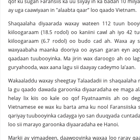
qof ku sugan Faransiis ka uu siiyay in ka badan 10 milya
ay uga caawiyaan in "alaabta qaar” loo qaado Vietnam.
Shaqaalaha diyaarada waxay wateen 112 tuun booy
kiiloogaraam (18.5 rodol) oo kaniini cawl ah iyo 42
kiiloogaraam (6.7 rodol) oo budo cad ah. Waxa ay 
waxyaabaha maanka dooriya oo aysan garan eyn aqo
qaadaan tuubooyinka. Ma jirin wax daroogo ah oo lag
guryahooda, wax aana lagu sii daayay cadeymo la’aan.
Wakaaladdu waxay sheegtay Talaadadii in shaqaalaha ma
la gu qaado dawada garoonka diyaaradaha ee maga al
helay lix kiis oo kale oo qof Fiyatnaamiis ah oo de
Vietnamese ee wax ku barta ama ku nool Faransiiska 
qariyay tuubooyinka cadayga iyo san duuqyada cuntada
loo sii marayo garoonka diyaaradaha ee Hanoi.
Markii ay yimaadeen, daawooyinka waxaa loo raray qa