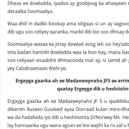
Dhexe ee dowladda, iyadoo ay goobjoog ka ahaayeen m
deraalka Soomaaliya.
Waa dhif in dadkii boobay ama xiligaas si un ay xagoo
dib ugu soo celiyey qaranka, markii dib loo soo dhisay
Soomaaliya waxaa ka jirtay dowlad xoog leh oo hey’ado
inta badan hantidii dowladda waa la boo bay, mana ba
soo celiyaan xisaabihii dhinacooda mar ay, si lamid a
yey Cabdiraxmaan Wehi ye.
Ergayga gaarka ah ee Madaxweynaha JFS ee arri
qaatay Ergeyga dib u heshiisii
Ergayga gaarka ah ee Madaxweynaha JF S u qaabbils
dikariim Xuseen Guuleed ayaa Dorraad kulan miro-dha
wa da hadallada iyo dib u heshiisiinta D/Norwey Ms. He
lay hannaanka ugu wana agsan ee loo wajihi ka ro xal u 