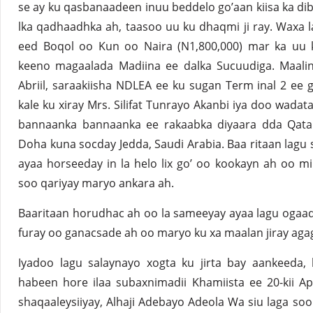
se ay ku qasbanaadeen inuu beddelo go’aan kiisa ka dib 
lka qadhaadhka ah, taasoo uu ku dhaqmi ji ray. Waxa la f
eed Boqol oo Kun oo Naira (N1,800,000) mar ka uu k
keeno magaalada Madiina ee dalka Sucuudiga. Maalinti
Abriil, saraakiisha NDLEA ee ku sugan Term inal 2 ee
kale ku xiray Mrs. Silifat Tunrayo Akanbi iya doo wadata
bannaanka bannaanka ee rakaabka diyaara dda Qatar
Doha kuna socday Jedda, Saudi Arabia. Baa ritaan la
ayaa horseeday in la helo lix go’ oo kookayn ah oo m
soo qariyay maryo ankara ah.
Baaritaan horudhac ah oo la sameeyay ayaa lagu ogaa
furay oo ganacsade ah oo maryo ku xa maalan jiray aga
Iyadoo lagu salaynayo xogta ku jirta bay aankeeda,
habeen hore ilaa subaxnimadii Khamiista ee 20-kii Apri
shaqaaleysiiyay, Alhaji Adebayo Adeola Wa siu laga soo