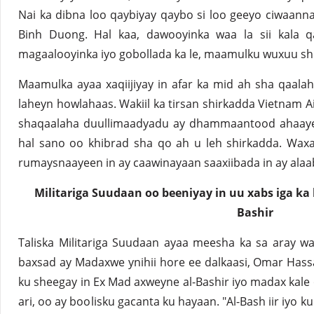
Nai ka dibna loo qaybiyay qaybo si loo geeyo ciwaanna
Binh Duong. Hal kaa, dawooyinka waa la sii kala q
magaalooyinka iyo gobollada ka le, maamulku wuxuu sh
Maamulka ayaa xaqiijiyay in afar ka mid ah sha qaala
laheyn howlahaas. Wakiil ka tirsan shirkadda Vietnam Ai
shaqaalaha duullimaadyadu ay dhammaantood ahaayee
hal sano oo khibrad sha qo ah u leh shirkadda. Waxa
rumaysnaayeen in ay caawinayaan saaxiibada in ay alaa
Militariga Suudaan oo beeniyay in uu xabs iga k
Bashir
Taliska Militariga Suudaan ayaa meesha ka sa aray w
baxsad ay Madaxwe ynihii hore ee dalkaasi, Omar Hassa
ku sheegay in Ex Mad axweyne al-Bashir iyo madax kale o
ari, oo ay boolisku gacanta ku hayaan. "Al-Bash iir iyo ku