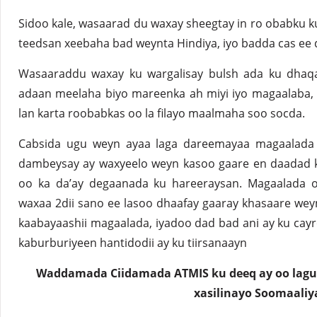
Sidoo kale, wasaarad du waxay sheegtay in ro obabku k
teedsan xeebaha bad weynta Hindiya, iyo badda cas ee 
Wasaaraddu waxay ku wargalisay bulsh ada ku dhaq
adaan meelaha biyo mareenka ah miyi iyo magaalaba, 
lan karta roobabkas oo la filayo maalmaha soo socda.
Cabsida ugu weyn ayaa laga dareemayaa magaalada 
dambeysay ay waxyeelo weyn kasoo gaare en daadad 
oo ka da’ay degaanada ku hareeraysan. Magaalada 
waxaa 2dii sano ee lasoo dhaafay gaaray khasaare we
kaabayaashii magaalada, iyadoo dad bad ani ay ku cay
kaburburiyeen hantidodii ay ku tiirsanaayn
Waddamada Ciidamada ATMIS ku deeq ay oo lag
xasilinayo Soomaaliy