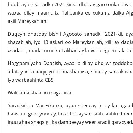
hoobtay ee sanadkii 2021-kii ka dhacay garo onka diya
waxaa dilay maamulka Talibanka ee xukuma dalka Afg
akiil Mareykan ah.
Duqeyn dhacday bishii Agoosto sanadkii 2021-kii, a
shacab ah, iyo 13 askari oo Mareykan ah, xilli ay dad
xsadaan, markii urur ka Taliban ay la war eegeen taladad
Hoggaamiyaha Daacish, ayaa la dilay dho wr toddoba
adatay in la xaqiijiyo dhimashadiisa, sida ay saraaki
iyo warbaahinta CBS.
Wali lama shaacin magaciisa.
Saraakiisha Mareykanka, ayaa sheegay in ay ku ogaa
haasi uu geeriyooday, inkastoo aysan faah faahin dheeri
inuu ahaa shaqsigii ka dambeeyay weer aradii qaraxyad