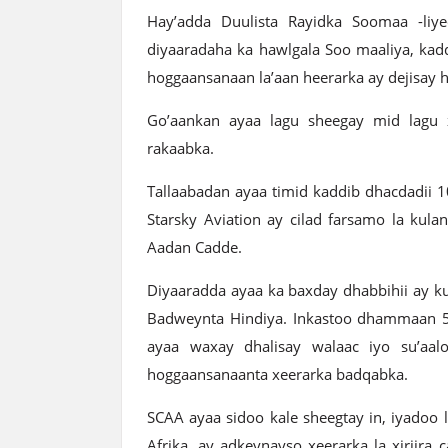
Hay’adda Duulista Rayidka Soomaa -liy
diyaaradaha ka hawlgala Soo maaliya, kad
hoggaansanaan la’aan heerarka ay dejisay 
Go’aankan ayaa lagu sheegay mid lagu 
rakaabka.
Tallaabadan ayaa timid kaddib dhacdadii 
Starsky Aviation ay cilad farsamo la kul
Aadan Cadde.
Diyaaradda ayaa ka baxday dhabbihii ay k
Badweynta Hindiya. Inkastoo dhammaan 55
ayaa waxay dhalisay walaac iyo su’aal
hoggaansanaanta xeerarka badqabka.
SCAA ayaa sidoo kale sheegtay in, iyadoo l
Afrika, ay adkeynayso xeerarka la xiriira