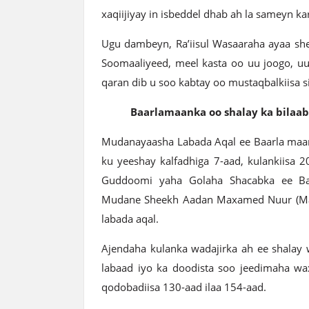
xaqiijiyay in isbeddel dhab ah la sameyn ka
Ugu dambeyn, Ra’iisul Wasaaraha ayaa she
Soomaaliyeed, meel kasta oo uu joogo, uu 
qaran dib u soo kabtay oo mustaqbalkiisa s
Baarlamaanka oo shalay ka bilaab
Mudanayaasha Labada Aqal ee Baarla maan
ku yeeshay kalfadhiga 7-aad, kulankiisa 
Guddoomi yaha Golaha Shacabka ee Baa
Mudane Sheekh Aadan Maxamed Nuur (Mad
labada aqal.
Ajendaha kulanka wadajirka ah ee shalay 
labaad iyo ka doodista soo jeedimaha wa
qodobadiisa 130-aad ilaa 154-aad.