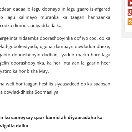
ocdaan dadaallo lagu doonayo in lagu gaaro is-afgarad
oo lagu xallinayo muranka ka taagan hannaanka
ocodka dimuqraadiyadda dalka.
irgelinta nidaamka doorashooyinka qof iyo cod, oo ka
wlad-goboleedyada, uguna dambayn dowladda dhexe,
 qabto doorashooyin dadban, iyadoo marka hore laga
elin doorashooyinka, ka hor inta aan la gaarin heer
ystiro ka hor bisha May.
a weli hor taagan heshiis siyaasadeed oo ku saabsan
a dowlad-dhiska Soomaaliya.
in ku sameysay qaar kamid ah diyaaradaha ka
wlgalla dalka