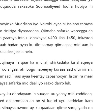
o xuquuqda rakaabka Soomaaliyeed loona hubiyo in
ooyinka Muqdisho iyo Nairobi ayaa si isa soo taraysa
o ciriiriga diyaaradaha. Qiimaha safarka wareegga ah
 gaaraya inta u dhaxaysa $400 ilaa $450, inkastoo
akaab badan ayaa ku tilmaamay qiimahaas mid aan la
a adeeg ee la helo.
uujinaya in qaar ka mid ah shirkadaha ka shaqeeya
oo si gaar ah loogu habeeyey kuraas aad u ciriiri ah,
llimaad. Taas ayaa keentay cabashooyin la xiriira meel
aysa safarka mid daal iyo raaxo darro leh.
waxay ku doodayaan in suuqan uu yahay mid xaddidan,
eed oo ammaan ah oo si fudud ugu beddelan kara
a siinaysa awood ay ku qaadaan qiime sare, iyada oo