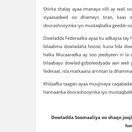
Shirka shalay ayaa imanaya xilli ay wali s
siyaasadeed oo dhameys tiran, kaas 
doorashooyinka iyo mustaqbalka geeddi-s
Dowladda Federaalka ayaa ku adkaysa tay h
bilaabma dowladaha hoose, kuna fida do
halka Mucaaradka ay soo jeediyeen in la
bilaabayo dowlad-goboleedyada aan weli g
federaal, isla markaana arrintan la dhamma
Khilaafka taagan ayaa muujinaya caqabadah
hannaanka doorashooyinka iyo mustaqbalk
Dowladda Soomaaliya oo shaqo jooj
ho