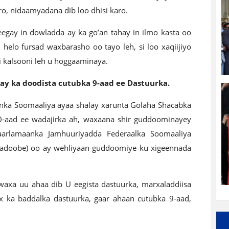
ro, nidaamyadana dib loo dhisi karo.
egay in dowladda ay ka go’an tahay in ilmo kasta oo
helo fursad waxbarasho oo tayo leh, si loo xaqiijiyo
i kalsooni leh u hoggaaminaya.
ay ka doodista cutubka 9-aad ee Dastuurka.
ka Soomaaliya ayaa shalay xarunta Golaha Shacabka
20-aad ee wadajirka ah, waxaana shir guddoominayey
rlamaanka Jamhuuriyadda Federaalka Soomaaliya
oobe) oo ay wehliyaan guddoomiye ku xigeennada
waxa uu ahaa dib U eegista dastuurka, marxaladdiisa
x ka baddalka dastuurka, gaar ahaan cutubka 9-aad,