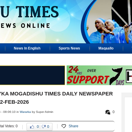
News In English
Sports News
Maqaallo
KA MOGADISHU TIMES DAILY NEWSPAPER
2-FEB-2026
0
 - 08:06:10 in
Wararka
by Super Admin
tal Votes: 0
Share
0
0