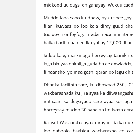
midkood uu dugsi dhiganayay, Wuxuu cadde
Muddo laba sano ku dhow, ayuu shee gay in
filan, kuwaas oo loo kala diray guud ah
tuulooyinka fogfog, Tirada macallimiinta 
halka bartilmaameedku yahay 12,000 dha
Sidoo kale, markii ugu horreysay taariikh
laga bixiyaa dakhliga guda ha ee dowladda,
filnaansho iyo maalgashi qaran oo lagu dhi
Dhanka tacliinta sare, ku dhowaad 250, -0
waxbarashada ku jira ayaa ka diiwaangashan
imtixaan ka dugsiyada sare ayaa kor uga
horreysay muddo 30 sano ah imtixaan qara
Ra’iisul Wasaaraha ayaa qiray in dalka u
loo daboolo baahida waxbarasho ee car