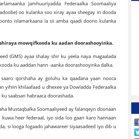
rlamaanka Jamhuuriyadda Federaalka Soomaaliya
oobe) oo kulanka soo xiray ayaa sheegay in dooda
doonto islamarkaana la sii amba qaadi doono kulanka
shiraya mowqifkooda ku aadan doorashooyinka.
ed (GMS) ayaa shalay shir ku yeela naya magaalada
kooda ku aaddan hann -aanka doorashooyinka dalka.
gu saaro qorshaha ay goluhu ka qaadana yaan nooca
gan yihiin khilaafaad u dhexee ya Dowladda Federaalka
 ku saabsan habraaca doorashada.
laha Mustaqbalka Soomaaliyeed ay falanqeyn doonaan
kuwa heer federaal, iyo sida loo gaari karo hannaan
da, si looga fogaado jahawareer siyaasadeed iyo dib u