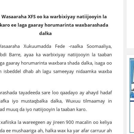
l Wasaaraha XFS oo ka warbixiyay natiijooyin la
karo ee laga gaaray horumarinta waxbarashada
dalka
 Wasaaraha Xukuumadda Fede -raalka Soomaaliya,
di Barre, ayaa ka warbixiyay natiijooyin la taaban
aga gaaray horumarinta waxbara shada dalka, isaga oo
in isbeddel dhab ah lagu sameeyay nidaamka waxba
arashada tayadeeda sare loo qaadayo ay ahayd hadaf
afka iyo mustaqbalka dalka, Wuxuu tilmaamay in
d muuq da iyo natiijooyin la taaban karo.
 xafiiska la wareegeen ay jireen 900 macalin oo keliya
 ee mushaariga ah, halka wax ka yar afar carruur ah