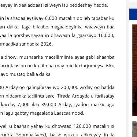
eyay in xaaladdaasi si weyn isu beddeshay hadda.
 la shaqaaleysiiyay 6,000 macalin oo leh tababar ku
aan dalka, laga bilaabo magaalooyinka waaweyn ilaa
ayaa la qorsheynayaa in dhawaan la gaarsiiyo 10,000,
mmaadka sannadka 2026.
 da dhow, mushaarka macallimiinta ayaa gebi ahaanba
 arrintaas oo uu ku tilmaa may mid ka tarjumeysa isku
sayo mustaq balka dalka.
00 Arday oo qalinjabisay iyo 200,000 Arday oo hadda
 nidaamka tacliinta sare, Tirada Ardayda u fariisatay
 kacday 7,000 ilaa 39,000 Arday, iyadoo markii ugu
n lagu qabtay magaalada Laascaa nood.
u weli u baahan yahay ku dhowaad 120,000 macalin si
ruurta Soomaaliyeed, balse wuxuu adkeeyay in la