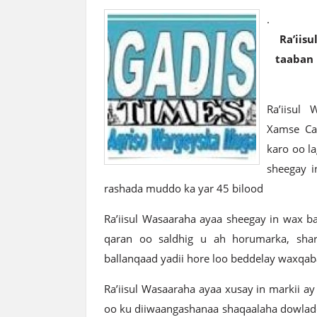
.
Ra’iisu
taaban 
Ra’iisul
Xamse Cab
karo oo l
sheegay 
rashada muddo ka yar 45 bilood
Ra’iisul Wasaaraha ayaa sheegay in wax b
qaran oo saldhig u ah horumarka, shar
ballanqaad yadii hore loo beddelay waxqaba
Ra’iisul Wasaaraha ayaa xusay in markii ay
oo ku diiwaangashanaa shaqaalaha dowladda