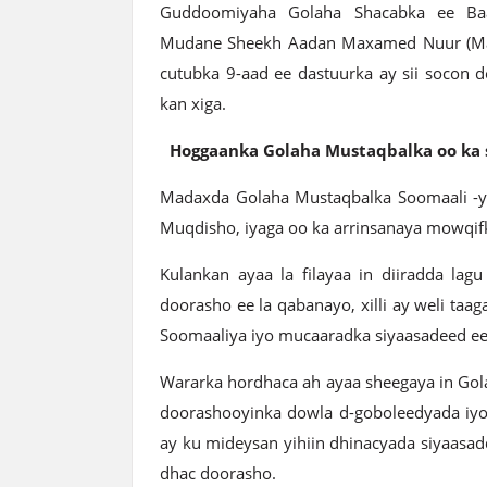
Guddoomiyaha Golaha Shacabka ee Baa
Mudane Sheekh Aadan Maxamed Nuur (Mad
cutubka 9-aad ee dastuurka ay sii socon 
kan xiga.
Hoggaanka Golaha Mustaqbalka oo ka 
Madaxda Golaha Mustaqbalka Soomaali -ye
Muqdisho, iyaga oo ka arrinsanaya mowqif
Kulankan ayaa la filayaa in diiradda la
doorasho ee la qabanayo, xilli ay weli taa
Soomaaliya iyo mucaaradka siyaasadeed ee
Wararka hordhaca ah ayaa sheegaya in Go
doorashooyinka dowla d-goboleedyada iyo 
ay ku mideysan yihiin dhinacyada siyaasad
dhac doorasho.