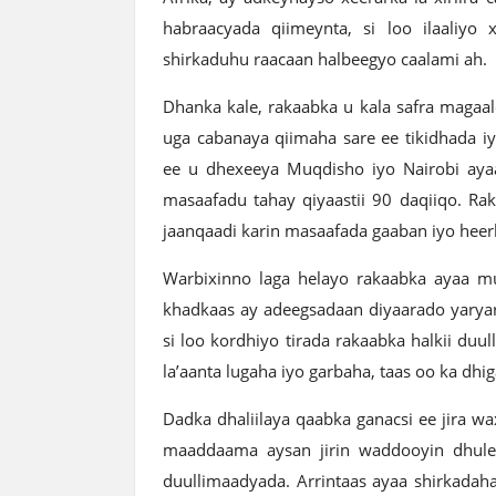
habraacyada qiimeynta, si loo ilaaliy
shirkaduhu raacaan halbeegyo caalami ah.
Dhanka kale, rakaabka u kala safra magaal
uga cabanaya qiimaha sare ee tikidhada iy
ee u dhexeeya Muqdisho iyo Nairobi ayaa
masaafadu tahay qiyaastii 90 daqiiqo. R
jaanqaadi karin masaafada gaaban iyo heerk
Warbixinno laga helayo rakaabka ayaa m
khadkaas ay adeegsadaan diyaarado yaryar 
si loo kordhiyo tirada rakaabka halkii duu
la’aanta lugaha iyo garbaha, taas oo ka dhig
Dadka dhaliilaya qaabka ganacsi ee jira 
maaddaama aysan jirin waddooyin dhul
duullimaadyada. Arrintaas ayaa shirkadah