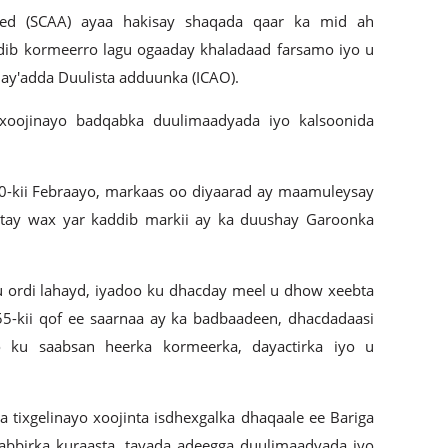
eed (SCAA) ayaa hakisay shaqada qaar ka mid ah
dib kormeerro lagu ogaaday khaladaad farsamo iyo u
hay'adda Duulista adduunka (ICAO).
xoojinayo badqabka duulimaadyada iyo kalsoonida
10-kii Febraayo, markaas oo diyaarad ay maamuleysay
antay wax yar kaddib markii ay ka duushay Garoonka
u ordi lahayd, iyadoo ku dhacday meel u dhow xeebta
-kii qof ee saarnaa ay ka badbaadeen, dhacdadaasi
o ku saabsan heerka kormeerka, dayactirka iyo u
a tixgelinayo xoojinta isdhexgalka dhaqaale ee Bariga
 cabbirka kuraasta, tayada adeegga duulimaadyada iyo