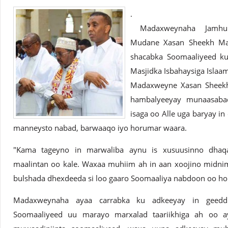
.
Madaxweynaha Jamhuur
Mudane Xasan Sheekh Ma
shacabka Soomaaliyeed kul
Masjidka Isbahaysiga Isla
Madaxweyne Xasan Sheekh
hambalyeeyay munaasabad
isaga oo Alle uga baryay i
manneysto nabad, barwaaqo iyo horumar waara.
"Kama tageyno in marwaliba aynu is xusuusinno dha
maalintan oo kale. Waxaa muhiim ah in aan xoojino midnim
bulshada dhexdeeda si loo gaaro Soomaaliya nabdoon oo ho
Madaxweynaha ayaa carrabka ku adkeeyay in geedd
Soomaaliyeed uu marayo marxalad taariikhiga ah oo ay