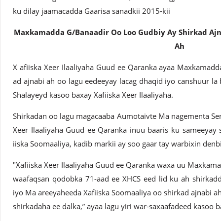
ku dilay jaamacadda Gaarisa sanadkii 2015-kii
Maxkamadda G/Banaadir Oo Loo Gudbiy Ay Shirkad Ajna
Ah
X afiiska Xeer Ilaaliyaha Guud ee Qaranka ayaa Maxkamadd
ad ajnabi ah oo lagu eedeeyay lacag dhaqid iyo canshuur la 
Shalayeyd kasoo baxay Xafiiska Xeer Ilaaliyaha.
Shirkadan oo lagu magacaaba Aumotaivte Ma nagementa Serv
Xeer Ilaaliyaha Guud ee Qaranka inuu baaris ku sameeyay 
iiska Soomaaliya, kadib markii ay soo gaar tay warbixin denbi 
"Xafiiska Xeer Ilaaliyaha Guud ee Qaranka waxa uu Maxkama
waafaqsan qodobka 71-aad ee XHCS eed lid ku ah shirkad
iyo Ma areeyaheeda Xafiiska Soomaaliya oo shirkad ajnabi 
shirkadaha ee dalka,” ayaa lagu yiri war-saxaafadeed kasoo ba