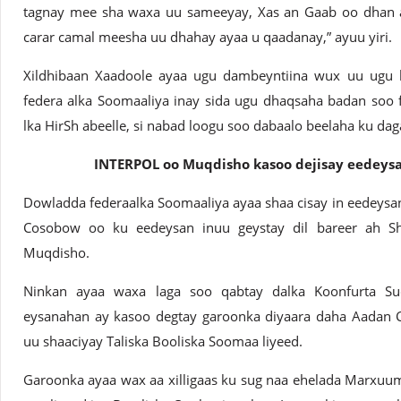
tagnay mee sha waxa uu sameeyay, Xas an Gaab oo dhan a
carar camal meesha uu dhahay ayaa u qaadanay,” ayuu yiri.
Xildhibaan Xaadoole ayaa ugu dambeyntiina wux uu ugu
federa alka Soomaaliya inay sida ugu dhaqsaha badan soo
lka HirSh abeelle, si nabad loogu soo dabaalo beelaha ku da
INTERPOL oo Muqdisho kasoo dejisay eedeysa
Dowladda federaalka Soomaaliya ayaa shaa cisay in eedeysan
Cosobow oo ku eedeysan inuu geystay dil bareer ah Sh
Muqdisho.
Ninkan ayaa waxa laga soo qabtay dalka Koonfurta Su
eysanahan ay kasoo degtay garoonka diyaara daha Aadan 
uu shaaciyay Taliska Booliska Soomaa liyeed.
Garoonka ayaa wax aa xilligaas ku sug naa ehelada Marxuumka