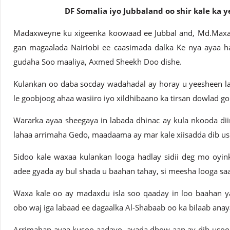
DF Somalia iyo Jubbaland oo shir kale ka 
Madaxweyne ku xigeenka koowaad ee Jubbal and, Md.Maxa
gan magaalada Nairiobi ee caasimada dalka Ke nya ayaa h
gudaha Soo maaliya, Axmed Sheekh Doo dishe.
Kulankan oo daba socday wadahadal ay horay u yeesheen l
le goobjoog ahaa wasiiro iyo xildhibaano ka tirsan dowlad g
Wararka ayaa sheegaya in labada dhinac ay kula nkooda diir
lahaa arrimaha Gedo, maadaama ay mar kale xiisadda dib us
Sidoo kale waxaa kulankan looga hadlay sidii deg mo oyin
adee gyada ay bul shada u baahan tahay, si meesha looga sa
Waxa kale oo ay madaxdu isla soo qaaday in loo baahan ya
obo waj iga labaad ee dagaalka Al-Shabaab oo ka bilaab ana
Arrimahan ayaa kusoo aadayo, ayada dhow aan ay dib usoo 