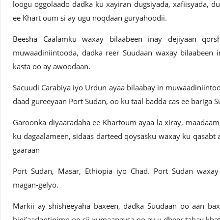
loogu oggolaado dadka ku xayiran dugsiyada, xafiisyada, 
ee Khart oum si ay ugu noqdaan guryahoodii.
Beesha Caalamku waxay bilaabeen inay dejiyaan qors
muwaadiniintooda, dadka reer Suudaan waxay bilaabeen in
kasta oo ay awoodaan.
Sacuudi Carabiya iyo Urdun ayaa bilaabay in muwaadiniinto
daad gureeyaan Port Sudan, oo ku taal badda cas ee bariga 
Garoonka diyaaradaha ee Khartoum ayaa la xiray, maadaama
ku dagaalameen, sidaas darteed qoysasku waxay ku qasabt ay
gaaraan
Port Sudan, Masar, Ethiopia iyo Chad. Port Sudan waxa
magan-gelyo.
Markii ay shisheeyaha baxeen, dadka Suudaan oo aan bax
bini’aadantinimo oo sii xumaanaysa oo ay u dheer tahay kh