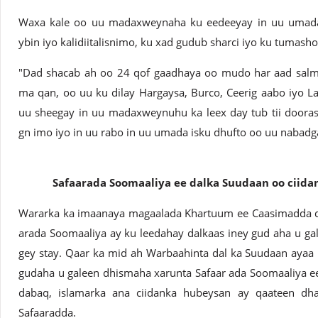
Waxa kale oo uu madaxweynaha ku eedeeyay in uu umada 
ybin iyo kalidiitalisnimo, ku xad gudub sharci iyo ku tumas
"Dad shacab ah oo 24 qof gaadhaya oo mudo har aad salmi
ma qan, oo uu ku dilay Hargaysa, Burco, Ceerig aabo iyo 
uu sheegay in uu madaxweynuhu ka leex day tub tii doora
gn imo iyo in uu rabo in uu umada isku dhufto oo uu nabad
Safaarada Soomaaliya ee dalka Suudaan oo ciida
Wararka ka imaanaya magaalada Khartuum ee Caasimadda da
arada Soomaaliya ay ku leedahay dalkaas iney gud aha u gal
gey stay. Qaar ka mid ah Warbaahinta dal ka Suudaan ayaa
gudaha u galeen dhismaha xarunta Safaar ada Soomaaliya e
dabaq, islamarka ana ciidanka hubeysan ay qaateen dha
Safaaradda.