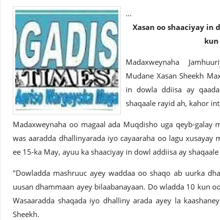
...
Xasan oo shaaciyay in 
kun 
Madaxweynaha Jamhuuri
Mudane Xasan Sheekh Max
in dowla ddiisa ay qaad
shaqaale rayid ah, kahor i
Madaxweynaha oo magaal ada Muqdisho uga qeyb-galay m
was aaradda dhallinyarada iyo cayaaraha oo lagu xusayay 
ee 15-ka May, ayuu ka shaaciyay in dowl addiisa ay shaqaal
"Dowladda mashruuc ayey waddaa oo shaqo ab uurka dhalli
uusan dhammaan ayey bilaabanayaan. Do wladda 10 kun oo 
Wasaaradda shaqada iyo dhalliny arada ayey la kaashaney
Sheekh.