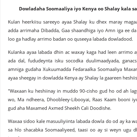
Dowladaha Soomaaliya iyo Kenya oo Shalay kala s
Kulan heerkiisu sareeyo ayaa Shalay ku dhex maray magaa
adda arrimaha Dibadda, Gaa shaandhiga iyo Amn iga ee da 
loo ga hadlay arrimo badan oo quseeya labada dowladood.
Kulanka ayaa labada dhin ac waxay kaga had leen arrimo ay
ada dal, fududeynta isku socodka duulimaadyada, ganacsi
amniga gudaha Xukuumadda Fedaraalka Soomaaliya Maxa
ayaa sheegay in dowladda Kenya ay Shalay la gaareen heshiis
"Waxaan ku heshiinay in muddo 90-cisho gud ho od ah lag
wo, Ma ndheera, Dhoobleey-Libooyai, Raas Kaam booni iyo
gud aha Maxamed Axmed Sheekh Cali Doodishe.
Waxaa sidoo kale masuuliyiinta labada dowla do od ay ka wa
sa hlo shacabka Soomaaliyeed, taasi oo ay si weyn ugu 