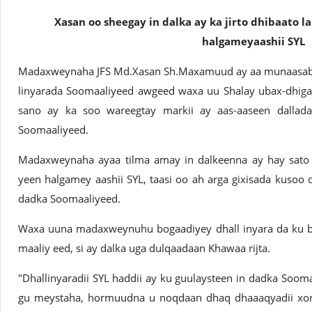
Xasan oo sheegay in dalka ay ka jirto dhibaato l
halgameyaashii SYL
Madaxweynaha JFS Md.Xasan Sh.Maxamuud ay aa munaasabad
linyarada Soomaaliyeed awgeed waxa uu Shalay ubax-dhigay
sano ay ka soo wareegtay markii ay aas-aaseen dalla
Soomaaliyeed.
Madaxweynaha ayaa tilma amay in dalkeenna ay hay sato 
yeen halgamey aashii SYL, taasi oo ah arga gixisada kuso
dadka Soomaaliyeed.
Waxa uuna madaxweynuhu bogaadiyey dhall inyara da ku bi
maaliy eed, si ay dalka uga dulqaadaan Khawaa rijta.
"Dhallinyaradii SYL haddii ay ku guulaysteen in dadka Soom
gu meystaha, hormuudna u noqdaan dhaq dhaaaqyadii xoray