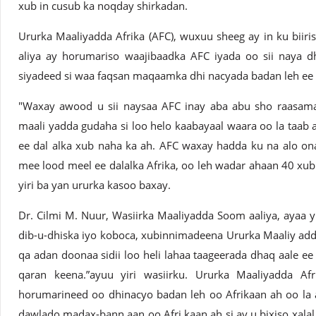
xub in cusub ka noqday shirkadan.
Ururka Maaliyadda Afrika (AFC), wuxuu sheeg ay in ku bii
aliya ay horumariso waajibaadka AFC iyada oo sii naya 
siyadeed si waa faqsan maqaamka dhi nacyada badan leh ee 
"Waxay awood u sii naysaa AFC inay aba abu sho raasamaa
maali yadda gudaha si loo helo kaabayaal waara oo la taab
ee dal alka xub naha ka ah. AFC waxay hadda ku na alo on
mee lood meel ee dalalka Afrika, oo leh wadar ahaan 40 x
yiri ba yan ururka kasoo baxay.
Dr. Cilmi M. Nuur, Wasiirka Maaliyadda Soom aaliya, ayaa y
dib-u-dhiska iyo koboca, xubinnimadeena Ururka Maaliy ad
qa adan doonaa sidii loo heli lahaa taageerada dhaq aale e
qaran keena.”ayuu yiri wasiirku. Ururka Maaliyadda A
horumarineed oo dhinacyo badan leh oo Afrikaan ah oo la
dawlado madax-bann aan oo Afri kaan ah si ay u bixiso xala