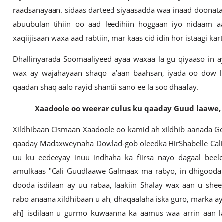
raadsanayaan. sidaas darteed siyaasadda waa inaad doonata
abuubulan tihiin oo aad leedihiin hoggaan iyo nidaam 
xaqiijisaan waxa aad rabtiin, mar kaas cid idin hor istaagi kart
Dhallinyarada Soomaaliyeed ayaa waxaa la gu qiyaaso in a
wax ay wajahayaan shaqo la’aan baahsan, iyada oo dow l
qaadan shaq aalo rayid shantii sano ee la soo dhaafay.
Xaadoole oo weerar culus ku qaaday Guud laawe,
Xildhibaan Cismaan Xaadoole oo kamid ah xildhib aanada G
qaaday Madaxweynaha Dowlad-gob oleedka HirShabelle Cali
uu ku eedeeyay inuu indhaha ka fiirsa nayo dagaal bee
amulkaas "Cali Guudlaawe Galmaax ma rabyo, in dhigooda 
dooda isdilaan ay uu rabaa, laakiin Shalay wax aan u sh
rabo anaana xildhibaan u ah, dhaqaalaha iska guro, marka a
ah] isdilaan u gurmo kuwaanna ka aamus waa arrin aan l