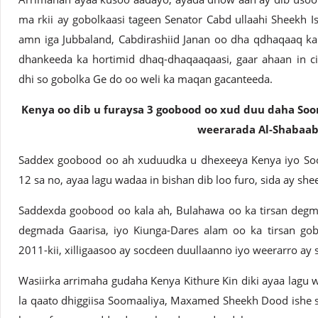
ma rkii ay gobolkaasi tageen Senator Cabd ullaahi Sheekh Ism
amn iga Jubbaland, Cabdirashiid Janan oo dha qdhaqaaq ka
dhankeeda ka hortimid dhaq-dhaqaaqaasi, gaar ahaan in ci
dhi so gobolka Ge do oo weli ka maqan gacanteeda.
Kenya oo dib u furaysa 3 goobood oo xud duu daha Soom
weerarada Al-Shabaa
Saddex goobood oo ah xuduudka u dhexeeya Kenya iyo So
12 sa no, ayaa lagu wadaa in bishan dib loo furo, sida ay sh
Saddexda goobood oo kala ah, Bulahawa oo ka tirsan degma
degmada Gaarisa, iyo Kiunga-Dares alam oo ka tirsan gob
2011-kii, xilligaasoo ay socdeen duullaanno iyo weerarro a
Wasiirka arrimaha gudaha Kenya Kithure Kin diki ayaa lagu w
la qaato dhiggiisa Soomaaliya, Maxamed Sheekh Dood ishe 