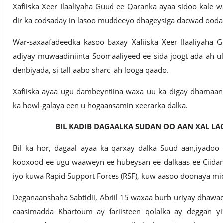
Xafiiska Xeer Ilaaliyaha Guud ee Qaranka ayaa sidoo kal
dir ka codsaday in lasoo muddeeyo dhageysiga dacwad ooda
War-saxaafadeedka kasoo baxay Xafiiska Xeer Ilaaliyaha 
adiyay muwaadiniinta Soomaaliyeed ee sida joogt ada ah u
denbiyada, si tall aabo sharci ah looga qaado.
Xafiiska ayaa ugu dambeyntiina waxa uu ka digay dhamaan 
ka howl-galaya een u hogaansamin xeerarka dalka.
BIL KADIB DAGAALKA SUDAN OO AAN XAL LA
Bil ka hor, dagaal ayaa ka qarxay dalka Suud aan,iyadoo
kooxood ee ugu waaweyn ee hubeysan ee dalkaas ee Ciidam
iyo kuwa Rapid Support Forces (RSF), kuw aasoo doonaya mi
Deganaanshaha Sabtidii, Abriil 15 waxaa burb uriyay dhawa
caasimadda Khartoum ay fariisteen qolalka ay deggan yih