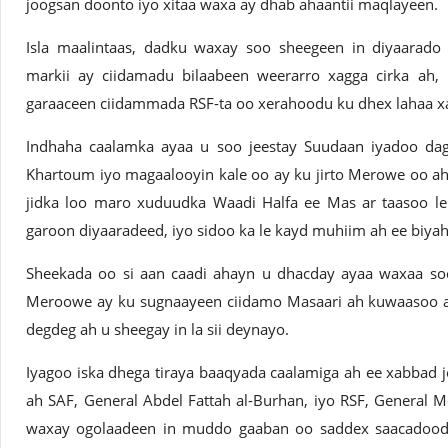
joogsan doonto iyo xitaa waxa ay dhab ahaantii maqlayeen.
Isla maalintaas, dadku waxay soo sheegeen in diyaarad
markii ay ciidamadu bilaabeen weerarro xagga cirka ah
garaaceen ciidammada RSF-ta oo xerahoodu ku dhex lahaa x
Indhaha caalamka ayaa u soo jeestay Suudaan iyadoo da
Khartoum iyo magaalooyin kale oo ay ku jirto Merowe oo ah
jidka loo maro xuduudka Waadi Halfa ee Mas ar taasoo 
garoon diyaaradeed, iyo sidoo ka le kayd muhiim ah ee biyah
Sheekada oo si aan caadi ahayn u dhacday ayaa waxaa so
Meroowe ay ku sugnaayeen ciidamo Masaari ah kuwaasoo ay
degdeg ah u sheegay in la sii deynayo.
Iyagoo iska dhega tiraya baaqyada caalamiga ah ee xabbad j
ah SAF, General Abdel Fattah al-Burhan, iyo RSF, Genera
waxay ogolaadeen in muddo gaaban oo saddex saacadood ah