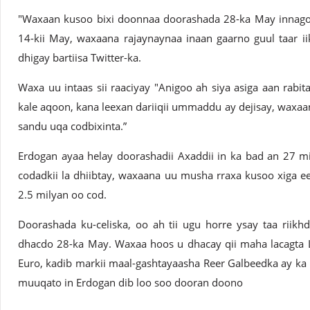
"Waxaan kusoo bixi doonnaa doorashada 28-ka May innagoo
14-kii May, waxaana rajaynaynaa inaan gaarno guul taar ii
dhigay bartiisa Twitter-ka.
Waxa uu intaas sii raaciyay "Anigoo ah siya asiga aan r
kale aqoon, kana leexan dariiqii ummaddu ay dejisay, waxaa
sandu uqa codbixinta.”
Erdogan ayaa helay doorashadii Axaddii in ka bad an 27 m
codadkii la dhiibtay, waxaana uu musha rraxa kusoo xiga ee
2.5 milyan oo cod.
Doorashada ku-celiska, oo ah tii ugu horre ysay taa riikh
dhacdo 28-ka May. Waxaa hoos u dhacay qii maha lacagta L
Euro, kadib markii maal-gashtayaasha Reer Galbeedka ay ka 
muuqato in Erdogan dib loo soo dooran doono