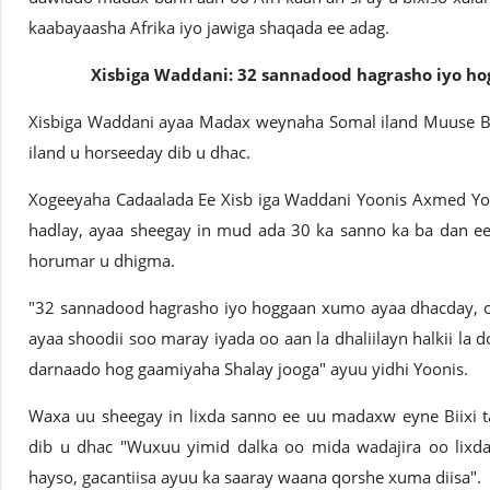
kaabayaasha Afrika iyo jawiga shaqada ee adag.
Xisbiga Waddani: 32 sannadood hagrasho iyo h
Xisbiga Waddani ayaa Madax weynaha Somal iland Muuse Bii
iland u horseeday dib u dhac.
Xogeeyaha Cadaalada Ee Xisb iga Waddani Yoonis Axmed Yoo
hadlay, ayaa sheegay in mud ada 30 ka sanno ka ba dan ee 
horumar u dhigma.
"32 sannadood hagrasho iyo hoggaan xumo ayaa dhacday, o
ayaa shoodii soo maray iyada oo aan la dhaliilayn halkii la 
darnaado hog gaamiyaha Shalay jooga" ayuu yidhi Yoonis.
Waxa uu sheegay in lixda sanno ee uu madaxw eyne Biixi t
dib u dhac "Wuxuu yimid dalka oo mida wadajira oo lixda
hayso, gacantiisa ayuu ka saaray waana qorshe xuma diisa".