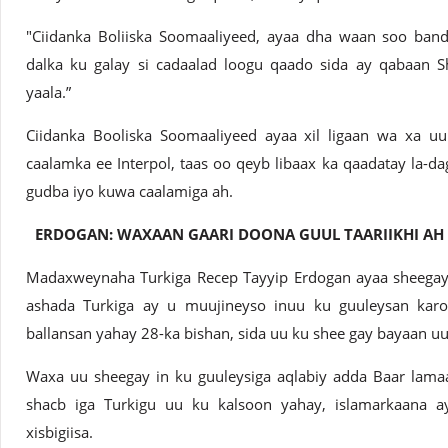
"Ciidanka Boliiska Soomaaliyeed, ayaa dha waan soo ban
dalka ku galay si cadaalad loogu qaado sida ay qabaan S
yaala.”
Ciidanka Booliska Soomaaliyeed ayaa xil ligaan wa xa u
caalamka ee Interpol, taas oo qeyb libaax ka qaadatay la-
gudba iyo kuwa caalamiga ah.
ERDOGAN: WAXAAN GAARI DOONA GUUL TAARIIKHI A
Madaxweynaha Turkiga Recep Tayyip Erdogan ayaa sheegay i
ashada Turkiga ay u muujineyso inuu ku guuleysan ka
ballansan yahay 28-ka bishan, sida uu ku shee gay bayaan uu
Waxa uu sheegay in ku guuleysiga aqlabiy adda Baar lamaank
shacb iga Turkigu uu ku kalsoon yahay, islamarkaana a
xisbigiisa.