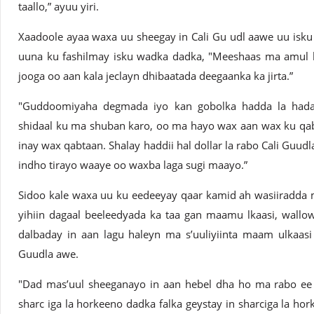
taallo,” ayuu yiri.
Xaadoole ayaa waxa uu sheegay in Cali Gu udl aawe uu isk
uuna ku fashilmay isku wadka dadka, "Meeshaas ma amul k
jooga oo aan kala jeclayn dhibaatada deegaanka ka jirta.”
"Guddoomiyaha degmada iyo kan gobolka hadda la hada
shidaal ku ma shuban karo, oo ma hayo wax aan wax ku qab
inay wax qabtaan. Shalay haddii hal dollar la rabo Cali Guud
indho tirayo waaye oo waxba laga sugi maayo.”
Sidoo kale waxa uu ku eedeeyay qaar kamid ah wasiiradda 
yihiin dagaal beeleedyada ka taa gan maamu lkaasi, wallow
dalbaday in aan lagu haleyn ma s’uuliyiinta maam ulkaas
Guudla awe.
"Dad mas’uul sheeganayo in aan hebel dha ho ma rabo ee 
sharc iga la horkeeno dadka falka geystay in sharciga la ho