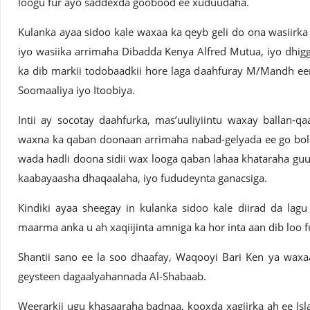
loogu fur ayo saddexda goobood ee xuduudaha.
Kulanka ayaa sidoo kale waxaa ka qeyb geli do ona wasiirka
iyo wasiika arrimaha Dibadda Kenya Alfred Mutua, iyo dhigg
ka dib markii todobaadkii hore laga daahfuray M/Mandh e
Soomaaliya iyo Itoobiya.
Intii ay socotay daahfurka, mas’uuliyiintu waxay ballan-
waxna ka qaban doonaan arrimaha nabad-gelyada ee go bolka
wada hadli doona sidii wax looga qaban lahaa khataraha g
kaabayaasha dhaqaalaha, iyo fududeynta ganacsiga.
Kindiki ayaa sheegay in kulanka sidoo kale diirad da lag
maarma anka u ah xaqiijinta amniga ka hor inta aan dib loo 
Shantii sano ee la soo dhaafay, Waqooyi Bari Ken ya waxa
geysteen dagaalyahannada Al-Shabaab.
Weerarkii ugu khasaaraha badnaa, kooxda xagjirka ah ee Is