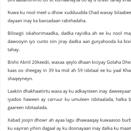
Kuwa ku nool meel u dhow xudduudda Chad waxay bilaabeen 
dayaan inay ka baxsadaan rabshadaha.
Bilowgii iskahorimaadka, dadka rayidka ah ee ku nool ma
dawooyin iyo cunto siin jiray dadka aan guryahooda ka bi
tahay.
Bishii Abriil 20keedii, waxaa qeylo dhaan kiciyay Golaha Dhe
kaas oo sheegay in 39 ka mid ah 59 isbitaal ee ku yaal K
shaqeyneyn.
Laakiin dhakhaatiirtu waxa ay ku adkaysteen inay daweeyaan
iyadoo haween ay carruur ku umuleen isbitaalada, halka 
gaareen isbitaalada.
Xabad joojin dhowr ah ayaa lagu dhawaaqay kuwaasoo burbu
ku xayiran yihiin dagaal ay ku doonayaan inay dalka ku maa