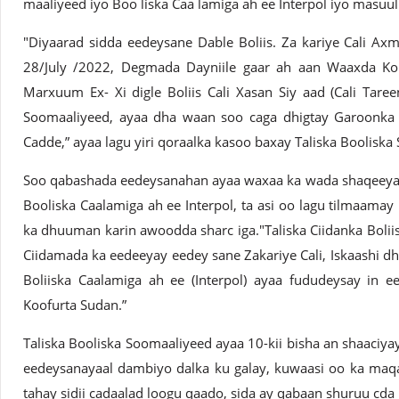
maaliyeed iyo Boo liska Caa lamiga ah ee Interpol iyo masuuli
"Diyaarad sidda eedeysane Dable Boliis. Za kariye Cali A
28/July /2022, Degmada Dayniile gaar ah aan Waaxda Ko
Marxuum Ex- Xi digle Boliis Cali Xasan Siy aad (Cali Taree
Soomaaliyeed, ayaa dha waan soo caga dhigtay Garoonka
Cadde,” ayaa lagu yiri qoraalka kasoo baxay Taliska Booliska
Soo qabashada eedeysanahan ayaa waxaa ka wada shaqeeyay 
Booliska Caalamiga ah ee Interpol, ta asi oo lagu tilmaamay
ka dhuuman karin awoodda sharc iga."Taliska Ciidanka Boliis
Ciidamada ka eedeeyay eedey sane Zakariye Cali, Iskaashi d
Boliiska Caalamiga ah ee (Interpol) ayaa fududeysay in 
Koofurta Sudan.”
Taliska Booliska Soomaaliyeed ayaa 10-kii bisha an shaaciy
eedeysanayaal dambiyo dalka ku galay, kuwaasi oo ka maq
tahay sidii cadaalad loogu qaado, sida ay qabaan shuruu cda 