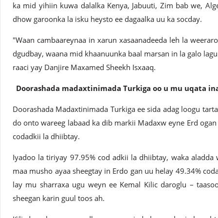
ka mid yihiin kuwa dalalka Kenya, Jabuuti, Zim bab we, Alge
dhow garoonka la isku heysto ee dagaalka uu ka socday.
"Waan cambaareynaa in xarun xasaanadeeda leh la weeraro.
dgudbay, waana mid khaanuunka baal marsan in la galo lagun
raaci yay Danjire Maxamed Sheekh Isxaaq.
Doorashada madaxtinimada Turkiga oo u mu uqata ina
Doorashada Madaxtinimada Turkiga ee sida adag loogu tart
do onto wareeg labaad ka dib markii Madaxw eyne Erd ogan 
codadkii la dhiibtay.
Iyadoo la tiriyay 97.95% cod adkii la dhiibtay, waka aladd
maa musho ayaa sheegtay in Erdo gan uu helay 49.34% codadk
lay mu sharraxa ugu weyn ee Kemal Kilic daroglu – taaso
sheegan karin guul toos ah.