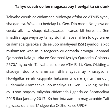
Taliye cusub oo loo magacaabay howlgalka cii dan
Taliyaha cusub ee ciidamada Midowga Afrika ee ATMIS ayaa 
sha qadiisa. Waxa uu bedelay Lt. Gen. Dio mede Ndeg eya 
socda alk iisa shaqo dabayaaqadii sanad kii hore. Lt. Ge
imadiisa ugu weyn ay tahay sidii si habsami leh lo ogu ware
cii damada qalabka sida ee Soo maaliyeed (SSF) iyadoo la xo
muhiimsan waa in la taageero cii damada amniga Soomaali
Qorshaha Kala-guurka ee Soomaal iya iyo Qaraarka Golah
2670," ayuu yiri Taliyaha cusub ee ATMIS. Lt. Gen. Okiding 
shaqeyn doono dhammaan dhina cyada ay khuseyso si 
Howlgalka ee ah xaqiijinta habsami u ware ejinta mas'uul
Ciidamada Ammaanka Soo maaliya. Lt. Gen. Ok iding, oo k
ey u soo noqday taliyaha ciidamada Uganda ee Soomaaliya
2015 ilaa January 2017. Ka hor inta aan loo mag acaabin Tali
ng waxa uu ahaa T/ xigeenka C/Dhulka ee UPDF.