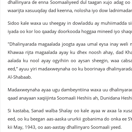
dhallinyara de enna Soomaaliyeed dul taagan xujo adag oo
waarijta xasuuqday dad keenna, nolosha iyo dow ladnimadana 
Sidoo kale waxa uu sheegay in dowladdu ay muhiimadda sii
iyada oo kor loo qaaday doorkooda hoggaa mineed iyo shaq
"Dhalinyarada magaalada joogta ayaa umal eysa inay weli 
Khawaa rijta magaalada ayay ku dhex noosh ahay, dad Kh
aalada ku nool ayay ogyihiin oo aysan sheegin, waa cabs
eed,” ayuu yiri madaxweynaha oo ku boorinaya dhalinyarada
Al-Shabaab.
Madaxweynaha ayaa ugu dambeyntiina waxa uu dhalinyarada
qaad anayaan xaqiijinta Soomaali Heshiis ah, Dunidana Heshi
Si kastaba, Sanad walba Shalay oo kale ayaa w axaa la xus
eed, oo ku beegan aas-aaska ururkii gobanima do onka ee SY
kii May, 1943, oo aas-aastay dhallinyaro Soomaali yeed.