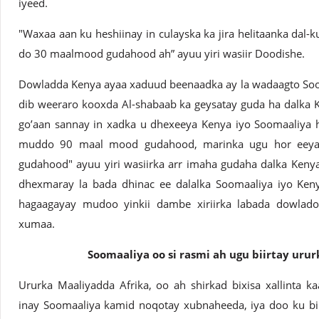
iyeed.
"Waxaa aan ku heshiinay in culayska ka jira helitaanka dal-k
do 30 maalmood gudahood ah” ayuu yiri wasiir Doodishe.
Dowladda Kenya ayaa xaduud beenaadka ay la wadaagto Sooma
dib weeraro kooxda Al-shabaab ka geysatay guda ha dalka K
go’aan sannay in xadka u dhexeeya Kenya iyo Soomaaliya 
muddo 90 maal mood gudahood, marinka ugu hor eeya
gudahood" ayuu yiri wasiirka arr imaha gudaha dalka Kenya 
dhexmaray la bada dhinac ee dalalka Soomaaliya iyo Ken
hagaagayay mudoo yinkii dambe xiriirka labada dowlado
xumaa.
Soomaaliya oo si rasmi ah ugu biirtay uru
Ururka Maaliyadda Afrika, oo ah shirkad bixisa xallinta 
inay Soomaaliya kamid noqotay xubnaheeda, iya doo ku bi