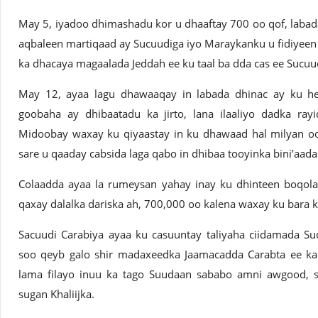
May 5, iyadoo dhimashadu kor u dhaaftay 700 oo qof, laba
aqbaleen martiqaad ay Sucuudiga iyo Maraykanku u fidiyeen
ka dhacaya magaalada Jeddah ee ku taal ba dda cas ee Sucuu
May 12, ayaa lagu dhawaaqay in labada dhinac ay ku hesh
goobaha ay dhibaatadu ka jirto, lana ilaaliyo dadka ray
Midoobay waxay ku qiyaastay in ku dhawaad hal milyan oo
sare u qaaday cabsida laga qabo in dhibaa tooyinka bini’aad
Colaadda ayaa la rumeysan yahay inay ku dhinteen boqola
qaxay dalalka dariska ah, 700,000 oo kalena waxay ku bara 
Sacuudi Carabiya ayaa ku casuuntay taliyaha ciidamada Su
soo qeyb galo shir madaxeedka Jaamacadda Carabta ee ka 
lama filayo inuu ka tago Suudaan sababo amni awgood, s
sugan Khaliijka.