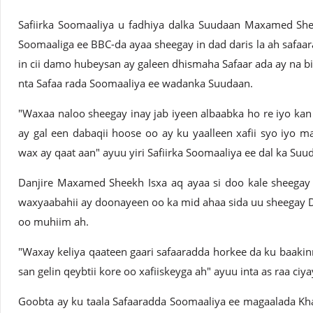
Safiirka Soomaaliya u fadhiya dalka Suudaan Maxamed Shee
Soomaaliga ee BBC-da ayaa sheegay in dad daris la ah safaara
in cii damo hubeysan ay galeen dhismaha Safaar ada ay na bil
nta Safaa rada Soomaaliya ee wadanka Suudaan.
"Waxaa naloo sheegay inay jab iyeen albaabka ho re iyo kan
ay gal een dabaqii hoose oo ay ku yaalleen xafii syo iyo m
wax ay qaat aan" ayuu yiri Safiirka Soomaaliya ee dal ka S
Danjire Maxamed Sheekh Isxa aq ayaa si doo kale sheegay
waxyaabahii ay doonayeen oo ka mid ahaa sida uu sheegay Da
oo muhiim ah.
"Waxay keliya qaateen gaari safaaradda horkee da ku baakin
san gelin qeybtii kore oo xafiiskeyga ah" ayuu inta as raa c
Goobta ay ku taala Safaaradda Soomaaliya ee magaalada Kh