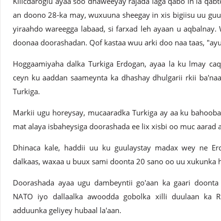
Kilicdaroglu ayaa soo dhaweeyay rajada laga qabo in la qabt
an doono 28-ka may, wuxuuna sheegay in xis bigiisu uu gu
yiraahdo wareegga labaad, si farxad leh ayaan u aqbalnay
doonaa doorashadan. Qof kastaa wuu arki doo naa taas, "ayuu
Hoggaamiyaha dalka Turkiga Erdogan, ayaa la ku lmay caq
ceyn ku aaddan saameynta ka dhashay dhulgarii rkii ba'naa
Turkiga.
Markii ugu horeysay, mucaaradka Turkiga ay aa ku bahoobay
mat alaya isbaheysiga doorashada ee lix xisbi oo muc aarad 
Dhinaca kale, haddii uu ku guulaystay madax wey ne 
dalkaas, waxaa u buux sami doonta 20 sano oo uu xukunka 
Doorashada ayaa ugu dambeyntii go'aan ka gaari doonta
NATO iyo dallaalka awoodda gobolka xilli duulaan ka 
adduunka geliyey hubaal la'aan.