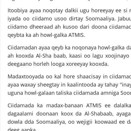
Itoobiya ayaa noqotay dalkii ugu horeeyay ee si r
iyada oo ciidamo usoo dirtay Soomaaliya. Jabuu
ciidamo dheeraad ah kusoo dari doona ciidamad
qeybta ka ah howl-galka ATMIS.
Ciidamadan ayaa qeyb ka noqonaya howl-galka da
ah kooxda Al-Sha baab, kaasi oo lagu xoojinayo
deegaano horleh looga xoreeyay kooxda.
Madaxtooyada oo kal hore shaacisay in ciidama
ayaa waxay sheegtay in kaalintooda ay tahay "ina
uguna howl-galaan taliska ciidamada amniga Soo
Ciidamada ka madax-banaan ATMIS ee dalalka
dagaalami doonaan koox da Al-Shabaab, ayaga
dowla dda Soomaaliya, oo wejigii koowaad ee d
deeg aanka.