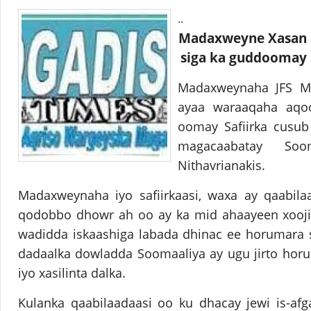
..
Madaxweyne Xasan S
siga ka guddoomay s
Madaxweynaha JFS M
ayaa waraaqaha aqo
oomay Safiirka cusub
magacaabatay Soom
Nithavrianakis.
Madaxweynaha iyo safiirkaasi, waxa ay qaabila
qodobbo dhowr ah oo ay ka mid ahaayeen xoojinta
wadidda iskaashiga labada dhinac ee horumara 
dadaalka dowladda Soomaaliya ay ugu jirto hor
iyo xasilinta dalka.
Kulanka qaabilaadaasi oo ku dhacay jewi is-af