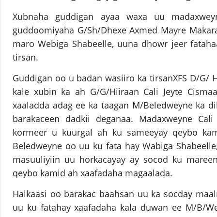
Xubnaha guddigan ayaa waxa uu madaxwey
guddoomiyaha G/Sh/Dhexe Axmed Mayre Makar
maro Webiga Shabeelle, uuna dhowr jeer fatah
tirsan.
Guddigan oo u badan wasiiro ka tirsanXFS D/G/ 
kale xubin ka ah G/G/Hiiraan Cali Jeyte Cismaa
xaaladda adag ee ka taagan M/Beledweyne ka di
barakaceen dadkii deganaa. Madaxweyne Cali
kormeer u kuurgal ah ku sameeyay qeybo ka
Beledweyne oo uu ku fata hay Wabiga Shabeelle
masuuliyiin uu horkacayay ay socod ku maree
qeybo kamid ah xaafadaha magaalada.
Halkaasi oo barakac baahsan uu ka socday maal
uu ku fatahay xaafadaha kala duwan ee M/B/Wey