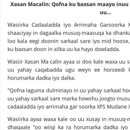
Xasan Macalin: Qofna ku baxsan maayo inuu 
uu…
Wasiirka Cadaaladda iyo Arrimaha Garsoorka 
shaaciyay in dagaalka musuq-maasuqa ka dhanka
loo kala eegi doonin sarkaal sare iyo mid hoos
ku baxsan doon in xilka uu ka hayo dowladda.
Wasiir Xasan Ma calin ayaa si doo kale waxa uu
uu yahay caqabadda ugu weyn ee horseedi k
horumarka dadka iyo dalka.
"Qofna laguma dulminayo in uu yahay sarkaal ho
uu yahay sarkaal sare marka howshu joogto musuq
cadaaladda iyo arrimaha gar soorka XFS Mudane 
Wasiirka ayaa waxa kale oo uu xusay in musuq-
dhaqaale "oo wiiqi ka ra horumarka dadka iyo 