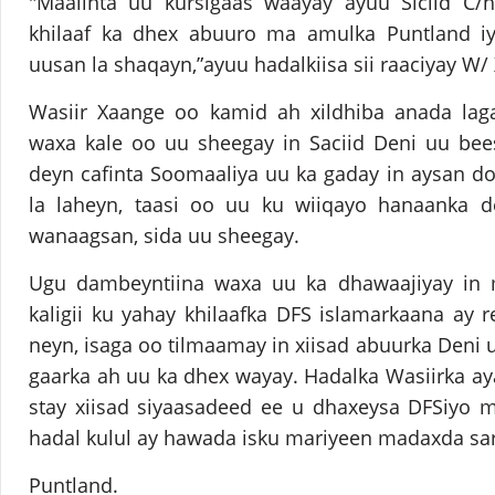
"Maalinta uu kursigaas waayay ayuu Siciid C/h
khilaaf ka dhex abuuro ma amulka Puntland i
uusan la shaqayn,”ayuu hadalkiisa sii raaciyay W/
Wasiir Xaange oo kamid ah xildhiba anada lag
waxa kale oo uu sheegay in Saciid Deni uu bee
deyn cafinta Soomaaliya uu ka gaday in aysan 
la laheyn, taasi oo uu ku wiiqayo hanaanka 
wanaagsan, sida uu sheegay.
Ugu dambeyntiina waxa uu ka dhawaajiyay in
kaligii ku yahay khilaafka DFS islamarkaana ay 
neyn, isaga oo tilmaamay in xiisad abuurka Deni 
gaarka ah uu ka dhex wayay. Hadalka Wasiirka aya
stay xiisad siyaasadeed ee u dhaxeysa DFSiyo 
hadal kulul ay hawada isku mariyeen madaxda s
Puntland.