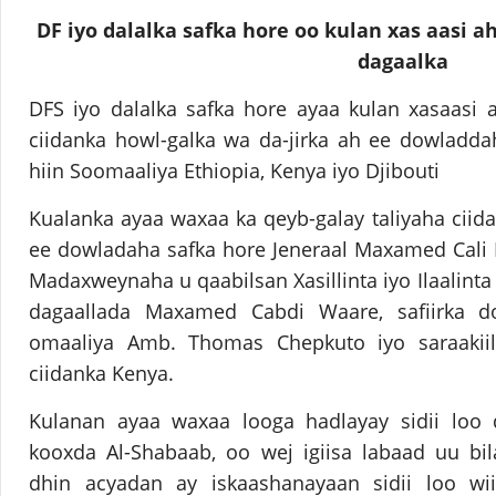
DF iyo dalalka safka hore oo kulan xas aasi a
dagaalka
DFS iyo dalalka safka hore ayaa kulan xasaasi 
ciidanka howl-galka wa da-jirka ah ee dowladda
hiin Soomaaliya Ethiopia, Kenya iyo Djibouti
Kualanka ayaa waxaa ka qeyb-galay taliyaha ciida
ee dowladaha safka hore Jeneraal Maxamed Cali B
Madaxweynaha u qaabilsan Xasillinta iyo Ilaalint
dagaallada Maxamed Cabdi Waare, safiirka 
omaaliya Amb. Thomas Chepkuto iyo saraakiil
ciidanka Kenya.
Kulanan ayaa waxaa looga hadlayay sidii loo d
kooxda Al-Shabaab, oo wej igiisa labaad uu bi
dhin acyadan ay iskaashanayaan sidii loo w