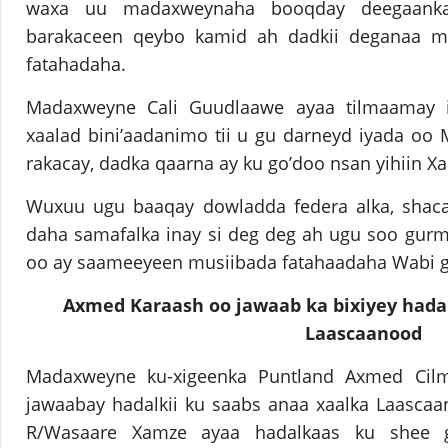
waxa uu madaxweynaha booqday deegaanka
barakaceen qeybo kamid ah dadkii deganaa 
fatahadaha.
Madaxweyne Cali Guudlaawe ayaa tilmaamay i
xaalad bini’aadanimo tii u gu darneyd iyada oo
rakacay, dadka qaarna ay ku go’doo nsan yihiin X
Wuxuu ugu baaqay dowladda federa alka, shaca
daha samafalka inay si deg deg ah ugu soo gur
oo ay saameeyeen musiibada fatahaadaha Wabi g
Axmed Karaash oo jawaab ka bixiyey had
Laascaanood
Madaxweyne ku-xigeenka Puntland Axmed Cil
jawaabay hadalkii ku saabs anaa xaalka Laascaa
R/Wasaare Xamze ayaa hadalkaas ku shee g