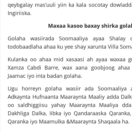
qeybgalay mas’uuli yiin ka kala socotay dowlad
Ingiriiska.
Maxaa kasoo baxay shirka gola
Golaha wasiirada Soomaaliya ayaa Shalay 
todobaadlaha ahaa ku yee shay xarunta Villa Som
Kulanka oo ahaa mid xasaasi ah ayaa waxaa gu
Xamza Cabdi Barre, wax aana goobjoog ahaa 
Jaamac iyo inta badan golaha.
Ugu horreyn golaha wasiir ada Soomaaliya 
Adkaynta Hufnaanta Maaraynta Maaliy adda Dalk
oo saldhiggiisu yahay Maaraynta Maaliya dd
Dakhliga Dalka, Iibka iyo Qandaraaska Qaranka
Qaranka iyo Maamulka &Maaraynta Shaqaala ha.