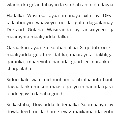
wladda ka go’an tahay in la si dhab ah loola daga
Hadalka Wasiirka ayaa imanaya xilli ay DF
tallaabooyin waaweyn oo la gula dagaalama
Dorraad Golaha Wasiiradda ay ansixiyeen q
maaraynta maaliyadda dalka.
Qaraarkan ayaa ka kooban illaa 8 qodob oo sa
maaliyadda guud ee dal ka, maaraynta dakhliga 
qaranka, maareynta hantida guud ee qaranka 
shaqaalaha.
Sidoo kale waa mid muhiim u ah ilaalinta hant
dagaallanka musuq-maasu qa iyo in hantida qara
u adeegaysa danaha guud.
Si kastaba, Dowladda federaalka Soomaaliya ay
dowladeed, oo la horge eyay maxkamadda gobol