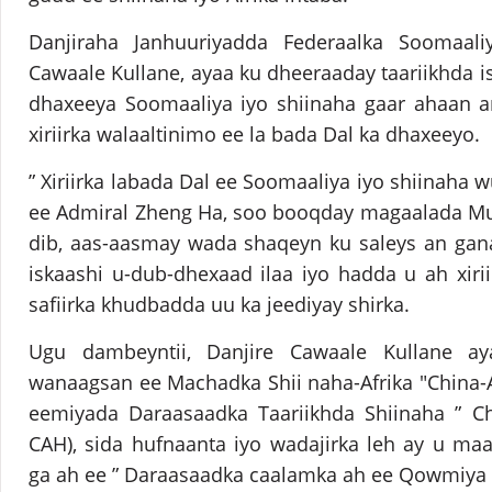
Danjiraha Janhuuriyadda Federaalka Soomaal
Cawaale Kullane, ayaa ku dheeraaday taariikhda i
dhaxeeya Soomaaliya iyo shiinaha gaar ahaan a
xiriirka walaaltinimo ee la bada Dal ka dhaxeeyo.
” Xiriirka labada Dal ee Soomaaliya iyo shiinaha 
ee Admiral Zheng Ha, soo booqday magaalada Mu
dib, aas-aasmay wada shaqeyn ku saleys an gana
iskaashi u-dub-dhexaad ilaa iyo hadda u ah xirii
safiirka khudbadda uu ka jeediyay shirka.
Ugu dambeyntii, Danjire Cawaale Kullane 
wanaagsan ee Machadka Shii naha-Afrika "China-Afri
eemiyada Daraasaadka Taariikhda Shiinaha ” Ch
CAH), sida hufnaanta iyo wadajirka leh ay u m
ga ah ee ” Daraasaadka caalamka ah ee Qowmiya d