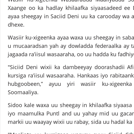
Xaange oo ka hadlay khilaafka siyaasadeed ee
ayaa sheegay in Saciid Deni uu ka carooday wa 
dhexe.
Wasiir ku-xigeenka ayaa waxa uu sheegay in sa
u mucaaradsan yah ay dowladda federaalka ay t
jagaada ra’iisul wasaaraha, oo uu hadda ku fadhi
"Siciid Deni wixii ka dambeeyay doorashadii Af
kursiga ra’iisul wasaaraha. Hankaas iyo rabitaa
hubgoobeen,” ayuu yiri wasiir ku-xigeenk
Soomaaliya.
Sidoo kale waxa uu sheegay in khilaafka siyaas
iyo maamulka Puntl and uu yahay mid uu gacant
markii uu waayay wixii uu rabay, sida uu hadal ka