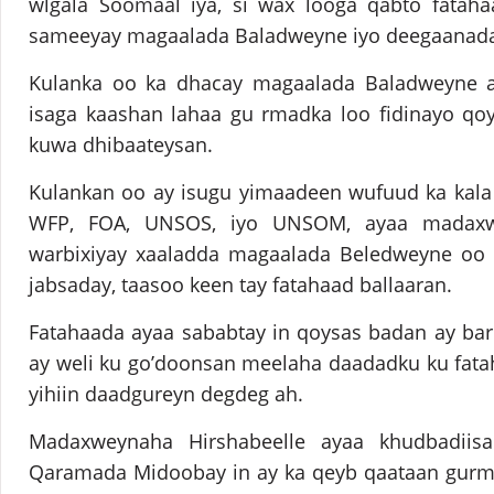
wlgala Soomaal iya, si wax looga qabto fatah
sameeyay magaalada Baladweyne iyo deegaanada
Kulanka oo ka dhacay magaalada Baladweyne ay 
isaga kaashan lahaa gu rmadka loo fidinayo qo
kuwa dhibaateysan.
Kulankan oo ay isugu yimaadeen wufuud ka kala
WFP, FOA, UNSOS, iyo UNSOM, ayaa madax
warbixiyay xaaladda magaalada Beledweyne oo 
jabsaday, taasoo keen tay fatahaad ballaaran.
Fatahaada ayaa sababtay in qoysas badan ay bar
ay weli ku go’doonsan meelaha daadadku ku fat
yihiin daadgureyn degdeg ah.
Madaxweynaha Hirshabeelle ayaa khudbadiis
Qaramada Midoobay in ay ka qeyb qaataan gurma