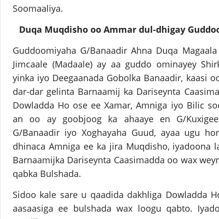
Soomaaliya.
Duqa Muqdisho oo Ammar dul-dhigay Guddo
Guddoomiyaha G/Banaadir Ahna Duqa Magaala
Jimcaale (Madaale) ay aa guddo ominayey Shi
yinka iyo Deegaanada Gobolka Banaadir, kaasi o
dar-dar gelinta Barnaamij ka Dariseynta Caasim
Dowladda Ho ose ee Xamar, Amniga iyo Bilic soo
an oo ay goobjoog ka ahaaye en G/Kuxigee
G/Banaadir iyo Xoghayaha Guud, ayaa ugu hor
dhinaca Amniga ee ka jira Muqdisho, iyadoona la 
Barnaamijka Dariseynta Caasimadda oo wax weyn 
qabka Bulshada.
Sidoo kale sare u qaadida dakhliga Dowladda H
aasaasiga ee bulshada wax loogu qabto. Iyado