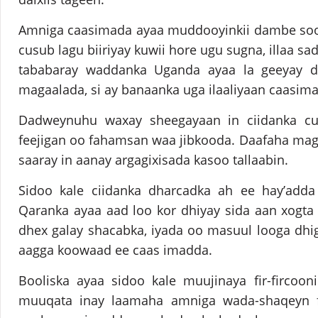
Amniga caasimada ayaa muddooyinkii dambe soo 
cusub lagu biiriyay kuwii hore ugu sugna, illaa sa
tababaray waddanka Uganda ayaa la geeyay d
magaalada, si ay banaanka uga ilaaliyaan caasim
Dadweynuhu waxay sheegayaan in ciidanka 
feejigan oo fahamsan waa jibkooda. Daafaha mag
saaray in aanay argagixisada kasoo tallaabin.
Sidoo kale ciidanka dharcadka ah ee hay’add
Qaranka ayaa aad loo kor dhiyay sida aan xogta
dhex galay shacabka, iyada oo masuul looga dhi
aagga koowaad ee caas imadda.
Booliska ayaa sidoo kale muujinaya fir-fircoon
muuqata inay laamaha amniga wada-shaqeyn f