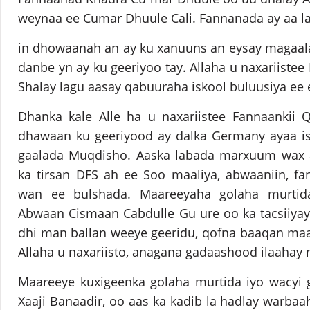
weynaa ee Cumar Dhuule Cali. Fannanada ay aa l
in dhowaanah an ay ku xanuuns an eysay magaal
danbe yn ay ku geeriyoo tay. Allaha u naxariiste
Shalay lagu aasay qabuuraha iskool buluusiya ee
Dhanka kale Alle ha u naxariistee Fannaankii Q
dhawaan ku geeriyood ay dalka Germany ayaa is
gaalada Muqdisho. Aaska labada marxuum wax aa
ka tirsan DFS ah ee Soo maaliya, abwaaniin, fa
wan ee bulshada. Maareeyaha golaha murtida
Abwaan Cismaan Cabdulle Gu ure oo ka tacsiiyay 
dhi man ballan weeye geeridu, qofna baaqan maa
Allaha u naxariisto, anagana gadaashood ilaahay 
Maareeye kuxigeenka golaha murtida iyo wacyi 
Xaaji Banaadir, oo aas ka kadib la hadlay warbaah