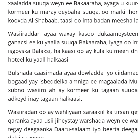
xaaladda suuqa weyn ee Bakaaraha, ayaga u kuur
kormeer ku maray qeybaha suuqa, oo markii hore
kooxda Al-Shabaab, taasi oo inta badan meesha lag
Wasiiraddan ayaa waxay kasoo dukaameystee
ganacsi ee ku yaalla suuqa Bakaaraha, iyaga oo i
isgoyska Balaksi, halkaasi oo ay kula kulmeen d
hoteel ku yaall halkaasi,
Bulshada caasimada ayaa dowladda iyo ciidama
bogaadiyay isbeddelka amniga ee magaalada Muq
xubno wasiiro ah ay kormeer ku tagaan suuqa
adkeyd inay tagaan halkaasi.
Wasiiradan oo ay wehliyaan saraakiil ka tirsan q
qaranka ayaa usii jiheystay warshada weyn ee w
tegay deegaanka Daaru-salaam iyo beerta deega
dalxiis tageen.