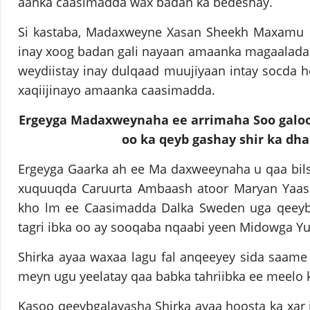
aanka caasimadda wax badan ka bedeshay.
Si kastaba, Madaxweyne Xasan Sheekh Maxamu 
inay xoog badan gali nayaan amaanka magaalada
weydiistay inay dulqaad muujiyaan intay socda h
xaqiijinayo amaanka caasimadda.
Ergeyga Madaxweynaha ee arrimaha Soo galoo
oo ka qeyb gashay shir ka dh
Ergeyga Gaarka ah ee Ma daxweeynaha u qaa bils
xuquuqda Caruurta Ambaash atoor Maryan Yaas i
kho lm ee Caasimadda Dalka Sweden uga qeeyb 
tagri ibka oo ay sooqaba nqaabi yeen Midowga Yu
Shirka ayaa waxaa lagu fal anqeeyey sida saame
meyn ugu yeelatay qaa babka tahriibka ee meelo
Kasoo qeeybgalayasha Shirka ayaa hoosta ka xar 