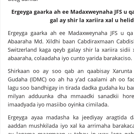
Ergeyga gaarka ah ee Madaxweynaha JFS u qa
gal ay shir la xariira xal u hel
Ergeyga gaarka ah ee Madaxweynaha JFS u qa
Abaaraha Md. Xildhi baan Cabdiraxmaan Cabdi
Switzerland kaga qeyb galay shir la xariira sidii
abaaraha, colaadaha iyo cunto yarida barakaciso.
Shirkaan oo ay soo qab an qaabisay Xarunta
Gudaha (IDMC) oo ah ha y’ad caalami ah oo fa
lagu soo bandhigay in tirada dadka gudaha ku bar
milyan adduunka dha mmaadki sanadkii hore, 
imaadyada iyo masiibo oyinka cimilada.
Ergeyga ayaa madasha ka jeediyay aragtida 
aaddan mushkilada iyo xal ka arrimaha barakaca