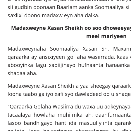
sii gudbin doonaan Baarlam aanka Soomaaliya si
saxiixi doono madaxw eyn aha dalka.
Madaxweyne Xasan Sheikh oo soo dhoweeyay
meel mariyeen
Madaxweynaha Soomaaliya Xasan Sh. Maxa
qaraarka ay ansixiyeen gol aha wasiirrada, kaas 
abooyinka lagu xaqiijinayo hufnaanta hanaanka
shaqaalaha.
Madaxweyne Xasan Sheikh a yaa sheegay qaraark
loona taabo galiyo xafiisyo dawladeed oo u shaqe
"Qaraarka Golaha Wasiirra du waxa uu adkeynaya
tacaalaya howlaha muhiimka ah, daahfurnaanta 
lasoo bandhigayo hant ida masuuliyiinta qaran