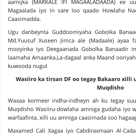
aamijka (MARKALE IFI MAGAALADAADA) ee uu
Magaalada iyo in sare loo qaado Howlaha Nada
Caasimadda.
Ugu danbeynta Guddoomiyaha Gobolka Banaa
Md.Yuusuf Xuseen Jimca ale (Madaale) ayaa 
mooyinka iyo Deegaanada Gobolka Banaadir in
laamaha Amaanka,La-dagaal anka Maand ooriyaha 
kuwooda nugul
Wasiiro ka tirsan DF oo tegay Bakaaro xill
Muqdisho
Waxaa kormeer indha-indheyn ah ku tegay su
Muqdisho Wasiiru-dowlaha amniga gudaha iyo wa
warfaafinta, xilli uu amniga caasimada soo hagaa
Maxamed Cali Xagaa iyo Cabdiraxmaan Al-Cada