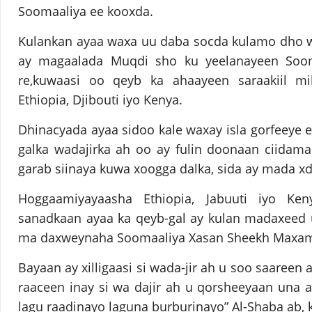
Soomaaliya ee kooxda.
Kulankan ayaa waxa uu daba socda kulamo dho 
ay magaalada Muqdi sho ku yeelanayeen Sooma
re,kuwaasi oo qeyb ka ahaayeen saraakiil mil
Ethiopia, Djibouti iyo Kenya.
Dhinacyada ayaa sidoo kale waxay isla gorfeeye
galka wadajirka ah oo ay fulin doonaan ciidam
garab siinaya kuwa xoogga dalka, sida ay mada x
Hoggaamiyayaasha Ethiopia, Jabuuti iyo Ke
sanadkaan ayaa ka qeyb-gal ay kulan madaxeed 
ma daxweynaha Soomaaliya Xasan Sheekh Maxa
Bayaan ay xilligaasi si wada-jir ah u soo saareen
raaceen inay si wa dajir ah u qorsheeyaan una 
lagu raadinayo laguna burburinayo” Al-Shaba ab, 