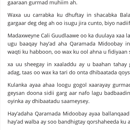
gaaraan gurmad muhiim ah.
Waxa uu carrabka ku dhuftay in shacabka Bal
gargaar deg deg ah oo isugu jira cunto, biyo nadiif
Madaxweyne Cali Guudlaawe oo ka duulaya xaa la
ugu baaqay hay’ad aha Qaramada Midoobay in 
waqti ku habboon, oo wax ku ool ahna u fidiyaan
xa uu sheegay in xaaladdu ay u baahan tahay 
adag, taas oo wax ka tari do onta dhibaatada qoy
Kulanka ayaa ahaa loogu gogol xaarayay gurmad
geysan doona sidii garg aar nafo lagu badbaadin
oyinka ay dhibaatadu saameysey.
Hay’adaha Qaramada Midoobay ayaa ballanqaad a
hay’ad walba ay soo bandhigtay qorshaheeda ku