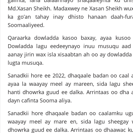
galinta, lana balaarinayo shaqaaleynta ku dhi
Md.Xasan Sheikh. Madaxwey ne Xasan Sheikh wux
ka go’an tahay inay dhisto hanaan daah-fu
Soomaaliyeed.
Qaraarka dowladda kasoo baxay, ayaa kusoo
Dowladda lagu eedeeynayo inuu musuqu aad u
aanay jirin wax isla xisaabtan ah oo ay dowladd
lugta musuqa.
Sanadkii hore ee 2022, dhaqaale badan oo caal
ayaa la waayay meel ay mareen, sida lagu she
hanti dhowrka guud ee dalka. Arrintaas oo dha
dayn cafinta Sooma aliya.
Sanadkii hore dhaqaale badan oo caalamku ug
waayay meel ay mare en, sida lagu sheegay w
dhowrka guud ee dalka. Arrintaas oo dhaawac ku