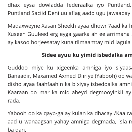
dhax eysa dowladda federaalka iyo Puntlan
Puntland Saciid Deni uu aflag aado ugu jawaabay
Madaxweyne Xasan Sheekh ayaa dhowr 7aad ka h
Xuseen Guuleed erg eyga gaarka ah ee arrimaha 
ay kasoo horjeesatay kuna tilmaamtay mid lagula 
Sidee ayuu ku yimid isbedalka a
Guddoo miye ku xigeenka amniga iyo siyaa
Banaadir, Maxamed Axmed Diiriye (Yabooh) oo w
disho ayaa faahfaahin ka bixiyay isbeddalka am
Kaaraan oo mar ka mid aheyd degmooyinkii ay
rada.
Yabooh oo ka qayb-galay kulan ka dhacay /Kaa r
aad u wanaagsan yahay amniga degmada, isla-m
ba dan.