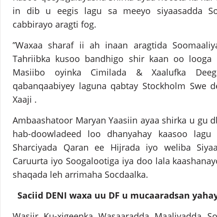
in dib u eegis lagu sa meeyo siyaasadda So
cabbirayo aragti fog.
”Waxaa sharaf ii ah inaan aragtida Soomaali
Tahriibka kusoo bandhigo shir kaan oo looga h
Masiibo oyinka Cimilada & Xaalufka De
qabanqaabiyey laguna qabtay Stockholm Swe den
Xaaji .
Ambaashatoor Maryan Yaasiin ayaa shirka u gu d
hab-doowladeed loo dhanyahay kaasoo lagu 
Sharciyada Qaran ee Hijrada iyo weliba Siya
Caruurta iyo Soogalootiga iya doo lala kaashan
shaqada leh arrimaha Socdaalka.
Saciid DENI waxa uu DF u mucaaradsan yaha
Wasiir Ku-xigeenka Wasaaradda Maaliyadda So