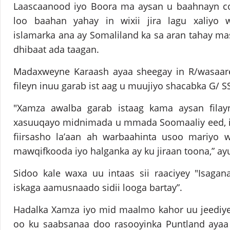
Laascaanood iyo Boora ma aysan u baahnayn col
loo baahan yahay in wixii jira lagu xaliyo 
islamarka ana ay Somaliland ka sa aran tahay mas
dhibaat ada taagan.
Madaxweyne Karaash ayaa sheegay in R/wasaar
fileyn inuu garab ist aag u muujiyo shacabka G/ S
"Xamza awalba garab istaag kama aysan filay
xasuuqayo midnimada u mmada Soomaaliy eed, i
fiirsasho la’aan ah warbaahinta usoo mariyo
mawqifkooda iyo halganka ay ku jiraan toona,” ay
Sidoo kale waxa uu intaas sii raaciyey "Isagan
iskaga aamusnaado sidii looga bartay”.
Hadalka Xamza iyo mid maalmo kahor uu jeedi
oo ku saabsanaa doo rasooyinka Puntland ayaa 