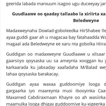
geerida labada marxuum isagoo ugu duceeyay jan
Guudlaawe oo qaaday tallaabo la xiriirta x
Beledweyne
Madaxweynaha Dowlad-goboleedka HirShabee lle 
ayaa guddi gaar ah u magacaa bay fatahaadda Wa
magaal ada Beledweyne ee xaru nta gobolka Hiira
Guddigan oo madaxweyne Guudlaawe u xilsaar 
gaarsiiyo qoysaska uu sa ameynta xooggan ku 
karkaarada ku jabsaday xaafadaha M/Balad we
lahaa qoysaska barakacay.
Guddigan ayaa waxaa guddoomiye looga dh
gargaarka iyo maareynta musi ibooyinka Caa
Maxamed Cabdiraxmaan Khayre oo ah wasiirk
maamulka looga dhigay guddoomiye ku-xigeenka 