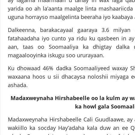
ay lagama maarmaan u tahay in wax laga qabt
yarida oo ah la’aanta maalge linta mashaariicda
uguna horrayso maalgelinta beeraha iyo kaabaya
Dalkeenna, barakacayaal gaaraya 3.6 milyan 
fatahaadaha iyo cunto ya ridu ku qasbeen in a
aan, taas oo Soomaaliya ka dhigtay dalka 
magaalooyinka iskugu soo ururayaan.
Ku dhowaad 46% dadka Soomaaliyeed waxay Sha
waxaana hoos u sii dhacaysa noloshii miyaga e
ashada.
Madaxweynaha Hirshabeelle oo la kulm ay wa
ka howl gala Soomaal
Madaxweynaha Hirshabeelle Cali Guudlaawe, ay a
wakiillo ka socday Hay’adaha kala duw an ee