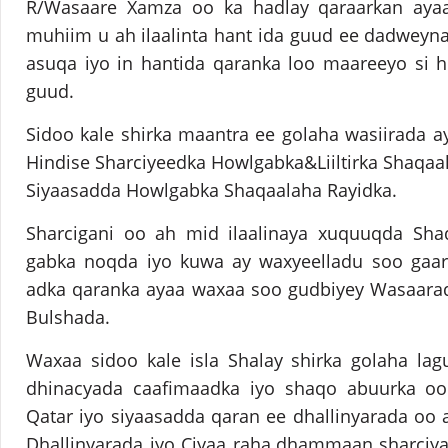
R/Wasaare Xamza oo ka hadlay qaraarkan aya
muhiim u ah ilaalinta hant ida guud ee dadweyn
asuqa iyo in hantida qaranka loo maareeyo si 
guud.
Sidoo kale shirka maantra ee golaha wasiirada 
Hindise Sharciyeedka Howlgabka&Liiltirka Shaqaa
Siyaasadda Howlgabka Shaqaalaha Rayidka.
Sharcigani oo ah mid ilaalinaya xuquuqda Sh
gabka noqda iyo kuwa ay waxyeelladu soo gaar
adka qaranka ayaa waxaa soo gudbiyey Wasaarad
Bulshada.
Waxaa sidoo kale isla Shalay shirka golaha lagu
dhinacyada caafimaadka iyo shaqo abuurka oo
Qatar iyo siyaasadda qaran ee dhallinyarada oo
Dhallinyarada iyo Ciyaa raha.dhammaan sharciy