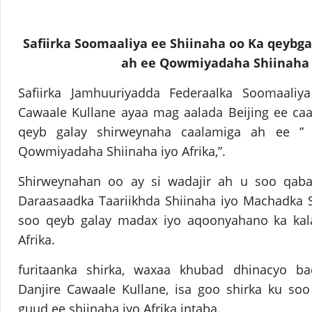
Safiirka Soomaaliya ee Shiinaha oo Ka qeybg
ah ee Qowmiyadaha Shiinaha i
Safiirka Jamhuuriyadda Federaalka Soomaaliy
Cawaale Kullane ayaa mag aalada Beijing ee ca
qeyb galay shirweynaha caalamiga ah ee ”
Qowmiyadaha Shiinaha iyo Afrika,”.
Shirweynahan oo ay si wadajir ah u soo qab
Daraasaadka Taariikhda Shiinaha iyo Machadka S
soo qeyb galay madax iyo aqoonyahano ka kala
Afrika.
furitaanka shirka, waxaa khubad dhinacyo ba
Danjire Cawaale Kullane, isa goo shirka ku soo 
guud ee shiinaha iyo Afrika intaba.