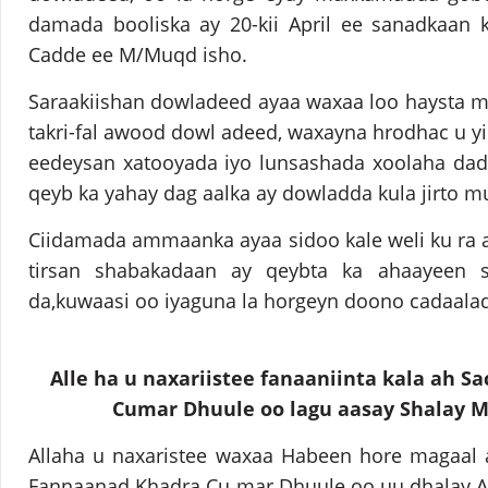
damada booliska ay 20-kii April ee sanadkaan 
Cadde ee M/Muqd isho.
Saraakiishan dowladeed ayaa waxaa loo haysta 
takri-fal awood dowl adeed, waxayna hrodhac u yi
eedeysan xatooyada iyo lunsashada xoolaha da
qeyb ka yahay dag aalka ay dowladda kula jirto
Ciidamada ammaanka ayaa sidoo kale weli ku ra 
tirsan shabakadaan ay qeybta ka ahaayeen s
da,kuwaasi oo iyaguna la horgeyn doono cadaala
Alle ha u naxariistee fanaaniinta kala ah Sac
Cumar Dhuule oo lagu aasay Shalay 
Allaha u naxaristee waxaa Habeen hore magaal 
Fannaanad Khadra Cu mar Dhuule oo uu dhalay All