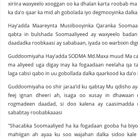
xiriira waxyeelo xooggan oo ka dhalan karta roobab ma 
ka da’o qaar ka mid ah gobolada iyo degmooyinka dalka
Hay’adda Maareynta Musiibooyinka Qaranka Soomaa
qabta in bulshada Soomaaliyeed ay waxyeelo badan
daadadka roobkaasi ay sababaan, iyada oo warbixin dign
Guddoomiyaha Hay’adda SODMA Md.Maxa muud Ma cal 
ma aliyeed uga digay inay ka fogaadaan neelaha qa 
laga cabsi qabo in uu gobollada dalka qaarkood ka da’o
Guddoomiyaha oo shir jaraa’id ku qabtay Mu qdisho ay
feej ignan dheeri ah, isaga oo xusay in dhawaa
rogmadeen daadad, si doo kalena ay caasimadda 
sababtay roobabkaaasi
"Shacabka Soomaaliyed ha ka fogadaan gooba ha biy
mahiigan ah ayaa ku soo wajahan dalka sidoo kale