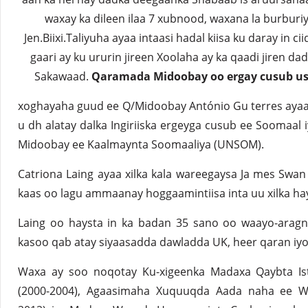
waxay ka dileen ilaa 7 xubnood, waxana la burburiy
Jen.Biixi.Taliyuha ayaa intaasi hadal kiisa ku daray in
gaari ay ku ururin jireen Xoolaha ay ka qaadi jiren d
Sakawaad.
Qaramada Midoobay oo ergay cusub u
xoghayaha guud ee Q/Midoobay António Gu terres ayaa
u dh alatay dalka Ingiriiska ergeyga cusub ee Soomaal
Midoobay ee Kaalmaynta Soomaaliya (UNSOM).
Catriona Laing ayaa xilka kala wareegaysa Ja mes Swa
kaas oo lagu ammaanay hoggaamintiisa inta uu xilka ha
Laing oo haysta in ka badan 35 sano oo waayo-aragn
kasoo qab atay siyaasadda dawladda UK, heer qaran iyo
Waxa ay soo noqotay Ku-xigeenka Madaxa Qaybta Ist
(2000-2004), Agaasimaha Xuquuqda Aada naha ee W