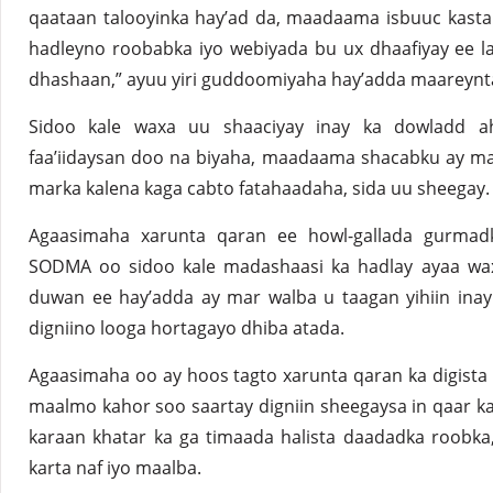
qaataan talooyinka hay’ad da, maadaama isbuuc kasta
hadleyno roobabka iyo webiyada bu ux dhaafiyay ee l
dhashaan,” ayuu yiri guddoomiyaha hay’adda maareynt
Sidoo kale waxa uu shaaciyay inay ka dowladd a
faa’iidaysan doo na biyaha, maadaama shacabku ay mar
marka kalena kaga cabto fatahaadaha, sida uu sheegay.
Agaasimaha xarunta qaran ee howl-gallada gurmad
SODMA oo sidoo kale madashaasi ka hadlay ayaa wa
duwan ee hay’adda ay mar walba u taagan yihiin inay
digniino looga hortagayo dhiba atada.
Agaasimaha oo ay hoos tagto xarunta qaran ka digista 
maalmo kahor soo saartay digniin sheegaysa in qaar ka
karaan khatar ka ga timaada halista daadadka roobk
karta naf iyo maalba.