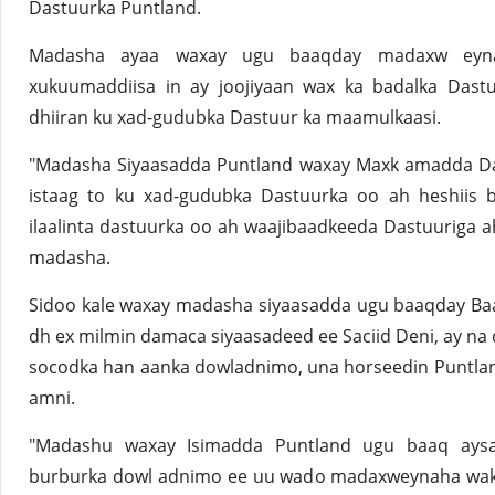
Dastuurka Puntland.
Madasha ayaa waxay ugu baaqday madaxw eynah
xukuumaddiisa in ay joojiyaan wax ka badalka Dastu
dhiiran ku xad-gudubka Dastuur ka maamulkaasi.
"Madasha Siyaasadda Puntland waxay Maxk amadda Da
istaag to ku xad-gudubka Dastuurka oo ah heshiis b
ilaalinta dastuurka oo ah waajibaadkeeda Dastuuriga a
madasha.
Sidoo kale waxay madasha siyaasadda ugu baaqday Ba
dh ex milmin damaca siyaasadeed ee Saciid Deni, ay na
socodka han aanka dowladnimo, una horseedin Puntland
amni.
"Madashu waxay Isimadda Puntland ugu baaq aysa
burburka dowl adnimo ee uu wado madaxweynaha wakh