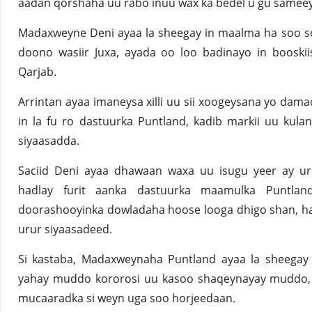
aadan qorshaha uu rabo inuu wax ka bedel u gu samee
Madaxweyne Deni ayaa la sheegay in maalma ha soo so
doono wasiir Juxa, ayada oo loo badinayo in booskii
Qarjab.
Arrintan ayaa imaneysa xilli uu sii xoogeysana yo dam
in la fu ro dastuurka Puntland, kadib markii uu kula
siyaasadda.
Saciid Deni ayaa dhawaan waxa uu isugu yeer ay uru
hadlay furit aanka dastuurka maamulka Puntlan
doorashooyinka dowladaha hoose looga dhigo shan, ha
urur siyaasadeed.
Si kastaba, Madaxweynaha Puntland ayaa la sheega
yahay muddo kororosi uu kasoo shaqeynayay muddo, ar
mucaaradka si weyn uga soo horjeedaan.