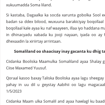
xukuumadda Soma liland.
Si kastaba, Dagaalka ka socda xarunta gobolka Sool 
badan sa ddex bilood, wuxuuna barakiciyay boqollaal
boqollaal kale ayaa ku naf waayeen, illaa iyo haddana m
in dhinacyadu xabada ku jooji nayaan, iyada oo ay 
dhexaadin la xiriirtay arrintaan.
Somaliland oo shaacisay inay gacanta ku dhig ta
Ciidanka Booliska Maamulka Somaliland ayaa Shalay 
Ciise Maxamed Yuusuf.
Qoraal kasoo baxay Taliska Booliska ayaa lagu sheega
yahay in uu dil u geystay Aabihii oo lagu magaca
1/5/2023
Ciidanka Maam ulka Somalil and ayaa hawlagl ku baadi