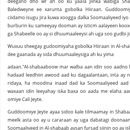
deegano dho wr ah oo ku yaala Jiinka wabiga Sha
Baledweyne ee xarunta gobolka Hiiraan. Guddoomi
ciidamo isugu jira kuwa xoogga dalka Soomaaliyeed iy
burburin ku sameeyay dooman ay isticm aalayeen koox
ga Shabeelle oo ay si dhuumaaleeysi ah uga soo gudbi ji
Wuxuu sheegay gudoomiyaha gobolka Hiiraan in Al-sha
dee gaanada ay sida dhuumaaleysiga ah ku yima
adaan."Al-shabaaboow mar walba aan idin soo aadno ha
hadaad leedhiin awood aad ku dagaalantaan, inta ay na
ridaya, ha moodina inaad dad ka Soomaaliyeed aad
waxaan idin leeyahay iska baxa oo aada me elaha aa
omiye Cali Jeyte.
Guddoomiye Jeyte ayaa sidoo kale tilmaamay in Shab
meelk asta oo ay u cararaan ay uga dabatagi doonaa
Soomaaliyeed in Al-shabaab aysan fursad siinin oo ay isk