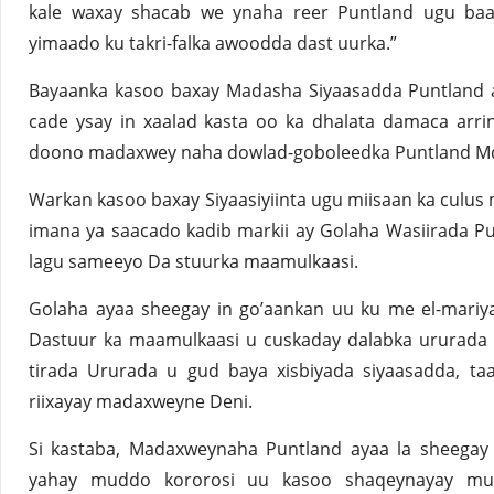
kale waxay shacab we ynaha reer Puntland ugu baa
yimaado ku takri-falka awoodda dast uurka.”
Bayaanka kasoo baxay Madasha Siyaasadda Puntland 
cade ysay in xaalad kasta oo ka dhalata damaca arri
doono madaxwey naha dowlad-goboleedka Puntland Md
Warkan kasoo baxay Siyaasiyiinta ugu miisaan ka culu
imana ya saacado kadib markii ay Golaha Wasiirada Pun
lagu sameeyo Da stuurka maamulkaasi.
Golaha ayaa sheegay in go’aankan uu ku me el-mariy
Dastuur ka maamulkaasi u cuskaday dalabka ururada s
tirada Ururada u gud baya xisbiyada siyaasadda, ta
riixayay madaxweyne Deni.
Si kastaba, Madaxweynaha Puntland ayaa la sheega
yahay muddo kororosi uu kasoo shaqeynayay muddo