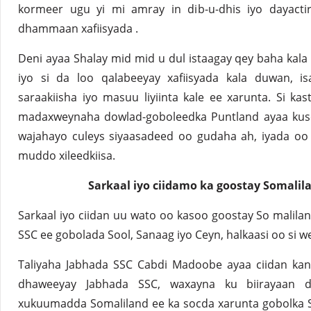
kormeer ugu yi mi amray in dib-u-dhis iyo dayacti
dhammaan xafiisyada .
Deni ayaa Shalay mid mid u dul istaagay qey baha kala
iyo si da loo qalabeeyay xafiisyada kala duwan, i
saraakiisha iyo masuu liyiinta kale ee xarunta. Si k
madaxweynaha dowlad-goboleedka Puntland ayaa kusoo
wajahayo culeys siyaasadeed oo gudaha ah, iyada o
muddo xileedkiisa.
Sarkaal iyo ciidamo ka goostay Somalila
Sarkaal iyo ciidan uu wato oo kasoo goostay So malilan
SSC ee gobolada Sool, Sanaag iyo Ceyn, halkaasi oo si 
Taliyaha Jabhada SSC Cabdi Madoobe ayaa ciidan kan
dhaweeyay Jabhada SSC, waxayna ku biirayaan d
xukuumadda Somaliland ee ka socda xarunta gobolka 