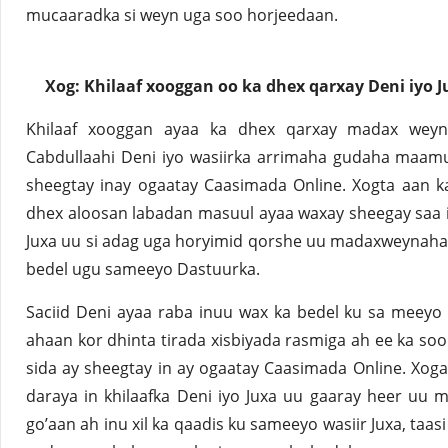
mucaaradka si weyn uga soo horjeedaan.
Xog: Khilaaf xooggan oo ka dhex qarxay Deni iyo J
Khilaaf xooggan ayaa ka dhex qarxay madax weyn
Cabdullaahi Deni iyo wasiirka arrimaha gudaha maamul
sheegtay inay ogaatay Caasimada Online. Xogta aan k
dhex aloosan labadan masuul ayaa waxay sheegay saa in
Juxa uu si adag uga horyimid qorshe uu madaxweynaha
bedel ugu sameeyo Dastuurka.
Saciid Deni ayaa raba inuu wax ka bedel ku sa meeyo
ahaan kor dhinta tirada xisbiyada rasmiga ah ee ka soo
sida ay sheegtay in ay ogaatay Caasimada Online. Xoga
daraya in khilaafka Deni iyo Juxa uu gaaray heer uu
go’aan ah inu xil ka qaadis ku sameeyo wasiir Juxa, taa