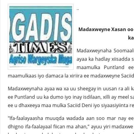
..
Madaxweyne Xasan oo si
ka
Madaxweynaha Soomaal
ayaa ka hadlay xiisadda 
maamulka Puntland ee
maamulkaas iyo damaca la xiriira ee madaxweyne Saciid
Madaxweynaha ayaa wa xa uu sheegay in uusan ra ali 
ee Puntland uu ka dumo iyo inay isdilaan, xilli ay meel 
ee u dhaxeeya maa mulka Saciid Deni iyo siyaasiyiinta 
"Ifa-faalayaasha muuqda wadada aan soo mar nay e
dhigno ifa-faalayaal fiican ma ahan,” ayuu yiri mada