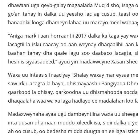
dhawaan uga qeyb-galay magaalada Muq disho, isaga oo
go’an tahay in dalka uu yeesho lac ag cusub, taasi 
hanaankii looga dhameyn lahaa uu marayo meel wanaa
"Aniga markii aan horraantii 2017 dalka ka taga yay w
lacagtii la isku raacay oo aan weynay dhaqaalihii aan
baahan tahay dha qaale lagu soo daabaco lacagta, s
heshiis siyaasadeed,” ayuu yiri madaxweyne Xasan Sh
Waxa uu intaas sii raaciyay "Shalay waxay mar eysaa me
saw irkii lacagta la hayo, dhismayaashii Bangiyada Dh
qaarkood la dhisay, qarkoodna uu dhismahooda socda.
dhaqaalaha waa wa xa laga hadlayo ee madalahan loo fa
Madaxweynaha ayaa ugu dambeyntiina waxa uu sheegay
inta uusan dhamaan muddo xileedkiisa, sidii dalka u yee
ah oo cusub, oo bedesha midda duugta ah ee laga istic