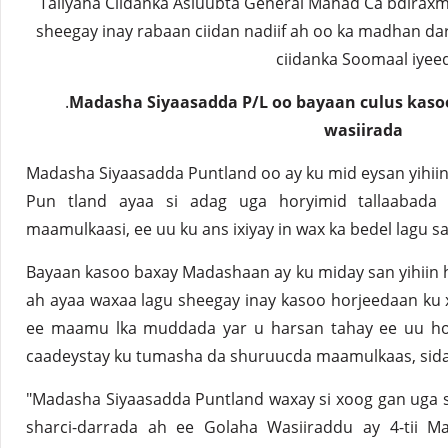
Taliyaha Ciidanka Asluubta General Mahad Ca bdirax
sheegay inay rabaan ciidan nadiif ah oo ka madhan da
ciidanka Soomaal iyee
.
Madasha Siyaasadda P/L oo bayaan culus kasoo
wasiirada
Madasha Siyaasadda Puntland oo ay ku mid eysan yihiin 
Pun tland ayaa si adag uga horyimid tallaabada
maamulkaasi, ee uu ku ans ixiyay in wax ka bedel lagu 
Bayaan kasoo baxay Madashaan ay ku miday san yihiin
ah ayaa waxaa lagu sheegay inay kasoo horjeedaan ku
ee maamu lka muddada yar u harsan tahay ee uu hog
caadeystay ku tumasha da shuruucda maamulkaas, sida 
"Madasha Siyaasadda Puntland waxay si xoog gan uga 
sharci-darrada ah ee Golaha Wasiiraddu ay 4-tii 