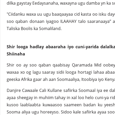
dilka gaystay Eedaysanaha, waxayna ugu damba yn ka s
"Ciidanku waxa uu ugu baaqaayaa cid kasta oo isku day
soo qaban donaan iyagoo ILAAHAY talo saaranaaya” ay
Taliska Boolis ka Somaliland.
Shir looga hadlay abaaraha iyo cuni-yarida dalalk
Shiinaha
Shir oo ay soo qaban qaabisay Qaramada Mid oobey x
waxaa xo og lagu saaray sidii looga hortagi lahaa aba
geeska Afrika gaar ah aan Soomaaliya, Itoobiya iyo Keny
Danjire Cawaale Cali Kullane safiirka Soomaal iya ee da
ayaa sheegay in muhiim tahay in xal loo helo cuni-ya ri
kusoo laablaabta kuwaasoo saameen badan ku yeesh
Sooma aliya ugu horeeyso. Sidoo kale safiirka ayaa 