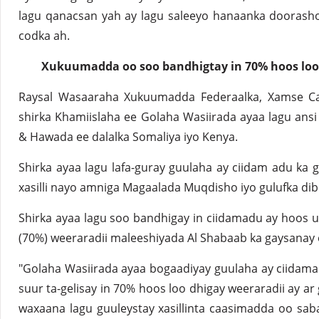
lagu qanacsan yah ay lagu saleeyo hanaanka doorasho
codka ah.
Xukuumadda oo soo bandhigtay in 70% hoos loo
Raysal Wasaaraha Xukuumadda Federaalka, Xamse Ca
shirka Khamiislaha ee Golaha Wasiirada ayaa lagu ansi
& Hawada ee dalalka Somaliya iyo Kenya.
Shirka ayaa lagu lafa-guray guulaha ay ciidam adu ka ga
xasilli nayo amniga Magaalada Muqdisho iyo gulufka dib
Shirka ayaa lagu soo bandhigay in ciidamadu ay hoos 
(70%) weeraradii maleeshiyada Al Shabaab ka gaysanay 
"Golaha Wasiirada ayaa bogaadiyay guulaha ay ciidama
suur ta-gelisay in 70% hoos loo dhigay weeraradii ay ar 
waxaana lagu guuleystay xasillinta caasimadda oo sab