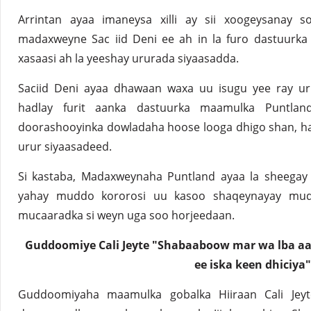
Arrintan ayaa imaneysa xilli ay sii xoogeysanay 
madaxweyne Sac iid Deni ee ah in la furo dastuurka 
xasaasi ah la yeeshay ururada siyaasadda.
Saciid Deni ayaa dhawaan waxa uu isugu yee ray uru
hadlay furit aanka dastuurka maamulka Puntlan
doorashooyinka dowladaha hoose looga dhigo shan, ha
urur siyaasadeed.
Si kastaba, Madaxweynaha Puntland ayaa la sheega
yahay muddo kororosi uu kasoo shaqeynayay muddo,
mucaaradka si weyn uga soo horjeedaan.
Guddoomiye Cali Jeyte "Shabaaboow mar wa lba aan
ee iska keen dhiciya"
Guddoomiyaha maamulka gobalka Hiiraan Cali Jey