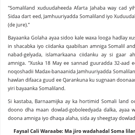
"Somaliland xuduudaheeda Afarta Jahaba way cad yih
Sidaa dart eed, Jamhuuriyadda Somaliland iyo Xuduudah
(de jure).”
Bayaanka Golaha ayaa sidoo kale waxa looga hadlay x
in shacabka iyo ciidanka qaabilsan amniga Somalil and
nabad-gelyada, islamarkaana ciidanku ay si gaar ah
amniga. "Xuska 18 May ee sannad guuradda 32-aad ee
noqoshadii Madax-banaanida Jamhuuriyadda Somalilan
hawlan difaaca guud ee Qarankuna ku sugnaan doonaan
yiri bayaanka Somaliland.
Si kastaba, Barnaamijka ay ka hortimid Somali land o
doono dha maan dowlad-goboleedyada dalka, ayaa w
doona amniga iyo dhaqa alaha, sida ay sheegtay dowla
Faysal Cali Waraabe: Ma jiro wadahadal Soma lila