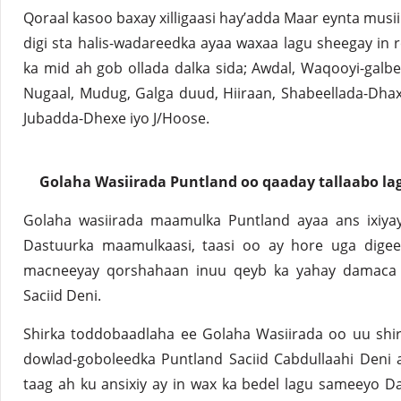
Qoraal kasoo baxay xilligaasi hay’adda Maar eynta mus
digi sta halis-wadareedka ayaa waxaa lagu sheegay in 
ka mid ah gob ollada dalka sida; Awdal, Waqooyi-galbe
Nugaal, Mudug, Galga duud, Hiiraan, Shabeellada-Dhax
Jubadda-Dhexe iyo J/Hoose.
Golaha Wasiirada Puntland oo qaaday tallaabo l
Golaha wasiirada maamulka Puntland ayaa ans ixiya
Dastuurka maamulkaasi, taasi oo ay hore uga dige
macneeyay qorshahaan inuu qeyb ka yahay damaca
Saciid Deni.
Shirka toddobaadlaha ee Golaha Wasiirada oo uu s
dowlad-goboleedka Puntland Saciid Cabdullaahi Deni
taag ah ku ansixiy ay in wax ka bedel lagu sameeyo Da