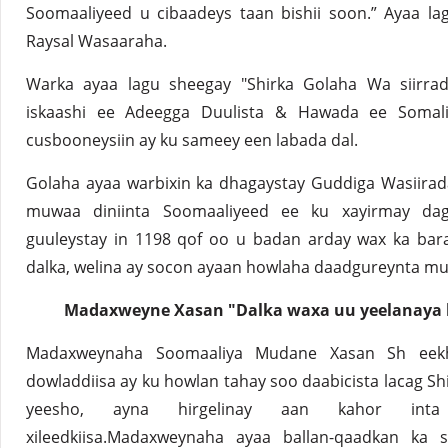
Soomaaliyeed u cibaadeys taan bishii soon.” Ayaa lag
Raysal Wasaaraha.
Warka ayaa lagu sheegay "Shirka Golaha Wa siirrada
iskaashi ee Adeegga Duulista & Hawada ee Somal
cusbooneysiin ay ku sameey een labada dal.
Golaha ayaa warbixin ka dhagaystay Guddiga Wasiirada 
muwaa diniinta Soomaaliyeed ee ku xayirmay dag
guuleystay in 1198 qof oo u badan arday wax ka bar
dalka, welina ay socon ayaan howlaha daadgureynta mu
Madaxweyne Xasan "Dalka waxa uu yeelanaya la
Madaxweynaha Soomaaliya Mudane Xasan Sh eek
dowladdiisa ay ku howlan tahay soo daabicista lacag Shi
yeesho, ayna hirgelinay aan kahor in
xileedkiisa.Madaxweynaha ayaa ballan-qaadkan k