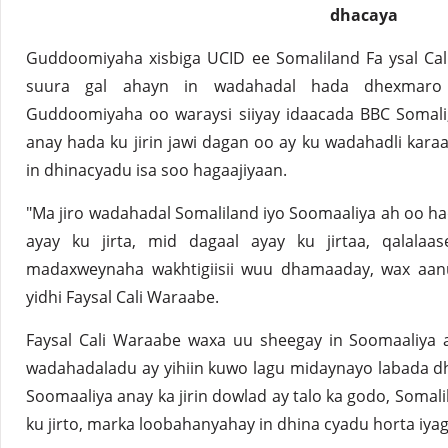
dhacaya
Guddoomiyaha xisbiga UCID ee Somaliland Fa ysal Cal
suura gal ahayn in wadahadal hada dhexmaro 
Guddoomiyaha oo waraysi siiyay idaacada BBC Somali,
anay hada ku jirin jawi dagan oo ay ku wadahadli kara
in dhinacyadu isa soo hagaajiyaan.
"Ma jiro wadahadal Somaliland iyo Soomaaliya ah oo ha
ayay ku jirta, mid dagaal ayay ku jirtaa, qalalaas
madaxweynaha wakhtigiisii wuu dhamaaday, wax aanu
yidhi Faysal Cali Waraabe.
Faysal Cali Waraabe waxa uu sheegay in Soomaaliya 
wadahadaladu ay yihiin kuwo lagu midaynayo labada dh
Soomaaliya anay ka jirin dowlad ay talo ka godo, Somali
ku jirto, marka loobahanyahay in dhina cyadu horta iyag