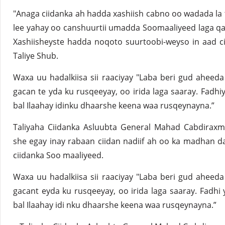
"Anaga ciidanka ah hadda xashiish cabno oo wadada la 
lee yahay oo canshuurtii umadda Soomaaliyeed laga qa
Xashiisheyste hadda noqoto suurtoobi-weyso in aad ci
Taliye Shub.
Waxa uu hadalkiisa sii raaciyay "Laba beri gud aheeda
gacan te yda ku rusqeeyay, oo irida laga saaray. Fadhi
bal Ilaahay idinku dhaarshe keena waa rusqeynayna.”
Taliyaha Ciidanka Asluubta General Mahad Cabdirax
she egay inay rabaan ciidan nadiif ah oo ka madhan d
ciidanka Soo maaliyeed.
Waxa uu hadalkiisa sii raaciyay "Laba beri gud aheeda
gacant eyda ku rusqeeyay, oo irida laga saaray. Fadhi
bal Ilaahay idi nku dhaarshe keena waa rusqeynayna.”