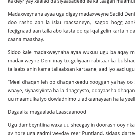
ka deyriyay xaalad da siyaasadeed ee ka taagan maamul
Madaxweynaha ayaa uga digay madaxweyne Saciid Deni 
doo rasho aan la isku raacsaneyn, isagoo hogg aan
feejignaad aan talla abo kasta oo qal-qal gelin karta ni
caana maashay.
Sidoo kale madaxweynaha ayaa wuxuu ugu ba aqay m
madax weyne Deni inay tix-geliyaan rabitaanka bulshad
tallaabs anin kama tallaabsan kartaane, aad iyo aad ug
"Meel dhaqan leh oo dhaqankeedu xooggan ya hay oo si
waaye, siyaasiyiinta ha la dhageysto, odayaasha dhaqan 
uu maamulka iyo dowladnimo u adkaanayaan ha la yeell
Dagaalka magaalada Laascaanood
Ugu dambeyntiina waxa uu sheegay in doorash ooyinka q
ay hore uga gadmi weyday reer Puntland, sidaas dartee