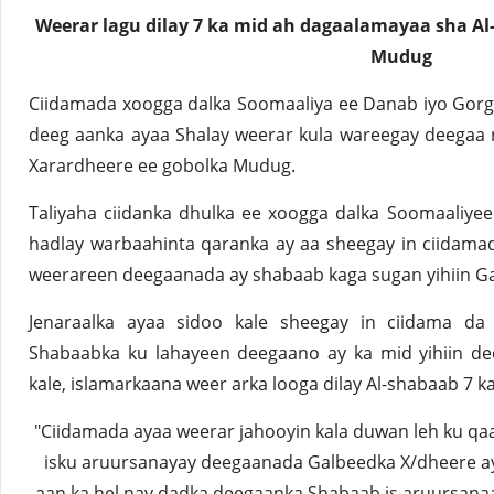
Weerar lagu dilay 7 ka mid ah dagaalamayaa sha A
Mudug
Ciidamada xoogga dalka Soomaaliya ee Danab iyo Gorg
deeg aanka ayaa Shalay weerar kula wareegay deegaa
Xarardheere ee gobolka Mudug.
Taliyaha ciidanka dhulka ee xoogga dalka Soomaaliyeed
hadlay warbaahinta qaranka ay aa sheegay in ciidama
weerareen deegaanada ay shabaab kaga sugan yihiin 
Jenaraalka ayaa sidoo kale sheegay in ciidama da 
Shabaabka ku lahayeen deegaano ay ka mid yihiin de
kale, islamarkaana weer arka looga dilay Al-shabaab 7
"Ciidamada ayaa weerar jahooyin kala duwan leh ku q
isku aruursanayay deegaanada Galbeedka X/dheere ay 
aan ka hel nay dadka deegaanka Shabaab is aruursanaa