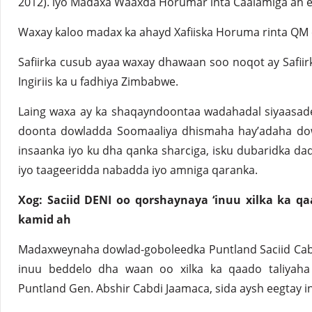
2012). iyo Madaxa Waaxda Horumar inta Caalamiga ah e
Waxay kaloo madax ka ahayd Xafiiska Horuma rinta QM e
Safiirka cusub ayaa waxay dhawaan soo noqot ay Safiirka 
Ingiriis ka u fadhiya Zimbabwe.
Laing waxa ay ka shaqayndoontaa wadahadal siyaasadee
doonta dowladda Soomaaliya dhismaha hay’adaha dow
insaanka iyo ku dha qanka sharciga, isku dubaridka dad
iyo taageeridda nabadda iyo amniga qaranka.
Xog: Saciid DENI oo qorshaynaya ‘inuu xilka ka qa
kamid ah
Madaxweynaha dowlad-goboleedka Puntland Saciid Cab
inuu beddelo dha waan oo xilka ka qaado taliyaha
Puntland Gen. Abshir Cabdi Jaamaca, sida aysh eegtay i