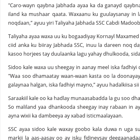
"Caro-wayn qaybna Jabhada ayaa ka da ganayd qaybn
iland ka mushaar qaata. Waxaanu ku guulaysanay in lab
noqdaan,” ayuu yiri Taliyaha Jabhada SSC Cabdi Madoob
Taliyaha ayaa waxa uu ku bogaadiyay Kornayl Maxamed
ciid anka ku biiray Jabhada SSC, inuu la dareen noq day
kasoo horjees tay duulaanka lagu yahay dhulkooda, sida
Sidoo kale waxa uu sheegay in aanay meel iska fadhiyi
"Waa soo dhamaatay waan-waan kasta oo la doonayay i
galaynaa halgan, iska fadhiyi mayno,” ayuu hadalkiisa sii
Saraakiil kale oo ka hadlay munaasabadda la gu soo dh
So maliland yaa dhankooda sheegay inay rabaan in a
ayna wixii ka dambeeya ay xabad isticmaalayaan.
SSC ayaa sidoo kale waxay goobo kala duwa n uga su
markii la aas-aasay oo ay isku fidineysay deegaanadaa