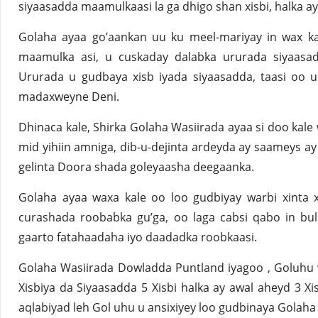
siyaasadda maamulkaasi la ga dhigo shan xisbi, halka ay
Golaha ayaa go’aankan uu ku meel-mariyay in wax k
maamulka asi, u cuskaday dalabka ururada siyaasad
Ururada u gudbaya xisb iyada siyaasadda, taasi oo u
madaxweyne Deni.
Dhinaca kale, Shirka Golaha Wasiirada ayaa si doo kal
mid yihiin amniga, dib-u-dejinta ardeyda ay saameys ay
gelinta Doora shada goleyaasha deegaanka.
Golaha ayaa waxa kale oo loo gudbiyay warbi xinta 
curashada roobabka gu’ga, oo laga cabsi qabo in bu
gaarto fatahaadaha iyo daadadka roobkaasi.
Golaha Wasiirada Dowladda Puntland iyagoo , Goluhu 
Xisbiya da Siyaasadda 5 Xisbi halka ay awal aheyd 3 Xi
aqlabiyad leh Gol uhu u ansixiyey loo gudbinaya Golaha