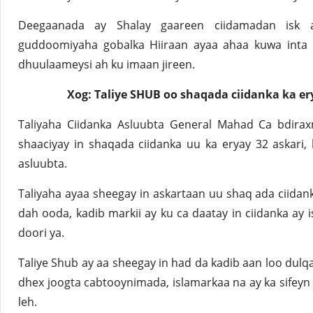
Deegaanada ay Shalay gaareen ciidamadan isk 
guddoomiyaha gobalka Hiiraan ayaa ahaa kuwa inta 
dhuulaameysi ah ku imaan jireen.
Xog: Taliye SHUB oo shaqada ciidanka ka er
Taliyaha Ciidanka Asluubta General Mahad Ca bdira
shaaciyay in shaqada ciidanka uu ka eryay 32 askari, 
asluubta.
Taliyaha ayaa sheegay in askartaan uu shaq ada ciida
dah ooda, kadib markii ay ku ca daatay in ciidanka ay
doori ya.
Taliye Shub ay aa sheegay in had da kadib aan loo dulq
dhex joogta cabtooynimada, islamarkaa na ay ka sifey
leh.