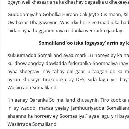
ogeyn weli khasaar aha ka dhashay dagaalka u dhexeey
Guddoomiyaha Gobolka Hiiraan Cali Jeyte Cis maan, 
Ow-bakar Dhagaweyne, Wasiirkii hore ee Gaadiidka bad
ciidan ayaa hoggaaminaya ciidanka weerarka qaaday.
Somaliland ‘oo iska fogeysay’ arrin a
Xukuumadda Somaliland ayaa markii u horeys ay ka h
ku dhow aaqday dowladda federaalka Soomaaliya inay
ayaa sheegtay inay tahay dal gaar u taagan oo ka m
aysan khuseyn tirakoobka ay DFS, sida lagu yiri ba
Wasiirrada Somaliland.
"In aanay Qaranka So maliland khusaynin Tiro koobka
in ay waddo, maxaa yeelay Jamhuuriyadda Somaliland
ahaanna ka horreey ey Soomaaliya,” ayaa lagu yiri bay
Wasiirrada Somaliland.