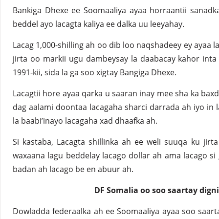
Bankiga Dhexe ee Soomaaliya ayaa horraantii sanad
beddel ayo lacagta kaliya ee dalka uu leeyahay.
Lacag 1,000-shilling ah oo dib loo naqshadeey ey ayaa 
jirta oo markii ugu dambeysay la daabacay kahor inta 
1991-kii, sida la ga soo xigtay Bangiga Dhexe.
Lacagtii hore ayaa qarka u saaran inay mee sha ka baxd
dag aalami doontaa lacagaha sharci darrada ah iyo in 
la baabi’inayo lacagaha xad dhaafka ah.
Si kastaba, Lacagta shillinka ah ee weli suuqa ku ji
waxaana lagu beddelay lacago dollar ah ama lacago si
badan ah lacago be en abuur ah.
DF Somalia oo soo saartay digni
Dowladda federaalka ah ee Soomaaliya ayaa soo saartay