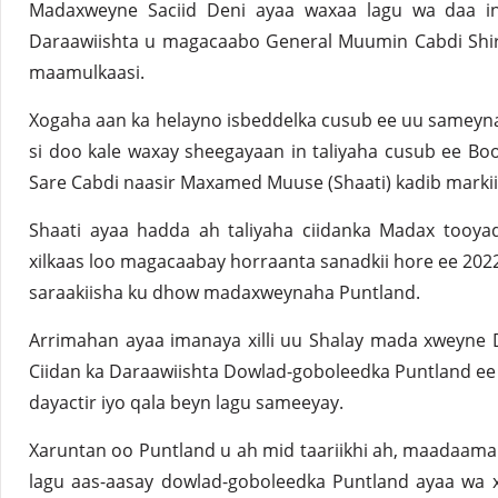
Madaxweyne Saciid Deni ayaa waxaa lagu wa daa in
Daraawiishta u magacaabo General Muumin Cabdi Shire
maamulkaasi.
Xogaha aan ka helayno isbeddelka cusub ee uu sameyn
si doo kale waxay sheegayaan in taliyaha cusub ee B
Sare Cabdi naasir Maxamed Muuse (Shaati) kadib markii 
Shaati ayaa hadda ah taliyaha ciidanka Madax tooy
xilkaas loo magacaabay horraanta sanadkii hore ee 20
saraakiisha ku dhow madaxweynaha Puntland.
Arrimahan ayaa imanaya xilli uu Shalay mada xweyne 
Ciidan ka Daraawiishta Dowlad-goboleedka Puntland ee 
dayactir iyo qala beyn lagu sameeyay.
Xaruntan oo Puntland u ah mid taariikhi ah, maadaama ay
lagu aas-aasay dowlad-goboleedka Puntland ayaa wa