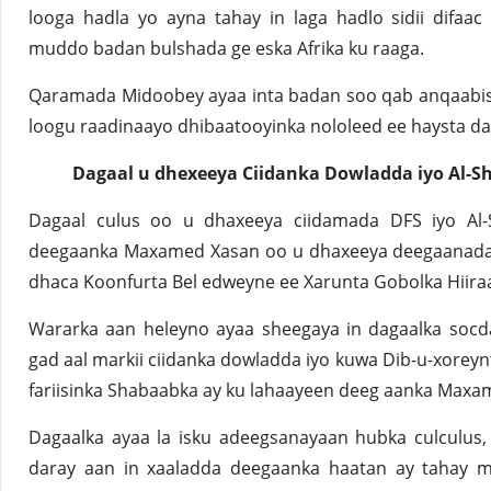
looga hadla yo ayna tahay in laga hadlo sidii difaa
muddo badan bulshada ge eska Afrika ku raaga.
Qaramada Midoobey ayaa inta badan soo qab anqaabisa
loogu raadinaayo dhibaatooyinka nololeed ee haysta da
Dagaal u dhexeeya Ciidanka Dowladda iyo Al-S
Dagaal culus oo u dhaxeeya ciidamada DFS iyo Al-
deegaanka Maxamed Xasan oo u dhaxeeya deegaanada 
dhaca Koonfurta Bel edweyne ee Xarunta Gobolka Hiira
Wararka aan heleyno ayaa sheegaya in dagaalka socda
gad aal markii ciidanka dowladda iyo kuwa Dib-u-xorey
fariisinka Shabaabka ay ku lahaayeen deeg aanka Maxa
Dagaalka ayaa la isku adeegsanayaan hubka culculus,
daray aan in xaaladda deegaanka haatan ay tahay mi