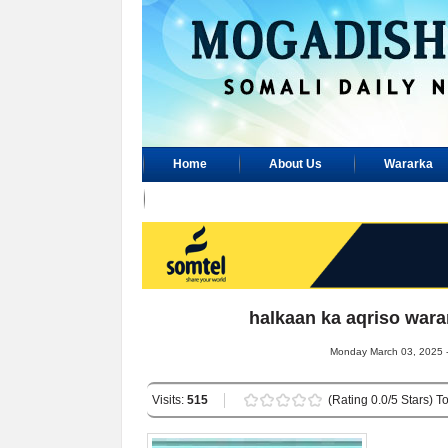
Home
About Us
Wararka
Advertisement
halkaan ka aqriso war
Monday March 03, 2025 -
Visits:
515
(Rating 0.0/5 Stars) To
......