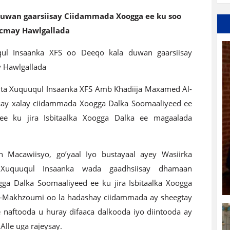
duwan gaarsiisay Ciidammada Xoogga ee ku soo
cmay Hawlgallada
ul Insaanka XFS oo Deeqo kala duwan gaarsiisay
 Hawlgallada
ta Xuquuqul Insaanka XFS Amb Khadiija Maxamed Al-
say xalay ciidammada Xoogga Dalka Soomaaliyeed ee
e ku jira Isbitaalka Xoogga Dalka ee magaalada
acawiisyo, go’yaal Iyo bustayaal ayey Wasiirka
Xuquuqul Insaanka wada gaadhsiisay dhamaan
a Dalka Soomaaliyeed ee ku jira Isbitaalka Xoogga
-Makhzoumi oo la hadashay ciidammada ay sheegtay
 naftooda u huray difaaca dalkooda iyo diintooda ay
lle uga rajeysay.