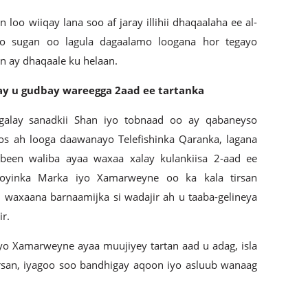
 loo wiiqay lana soo af jaray illihii dhaqaalaha ee al-
o sugan oo lagula dagaalamo loogana hor tegayo
n ay dhaqaale ku helaan.
y u gudbay wareegga 2aad ee tartanka
galay sanadkii Shan iyo tobnaad oo ay qabaneyso
os ah looga daawanayo Telefishinka Qaranka, lagana
been waliba ayaa waxaa xalay kulankiisa 2-aad ee
yinka Marka iyo Xamarweyne oo ka kala tirsan
 waxaana barnaamijka si wadajir ah u taaba-gelineya
r.
o Xamarweyne ayaa muujiyey tartan aad u adag, isla
san, iyagoo soo bandhigay aqoon iyo asluub wanaag