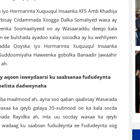
 iyo Hormarinta Xuquuqul Insaanka XFS Amb Khadiija
isay Ciidammada Xoogga Dalka Somaliyed waxa ay
eenka Soomaaliyeed oo ay Wasaaraddu deeqo kala
n ee bulshada ayadoo xalay socodka ay ku wehliyeen
adda Qoyska iyo Hormarinta Xuquuqul Insaanka
Guddoomiyaha Haweenka gobolka Banaadir Jawaahir
 ah.
ay aqoon isweydaarsi ku saabsanaa fududeynta
helista dadweynaha
aba maalmood ah, ayna soo qaban qaabisay Wasarada
 waxaa ka qeyb galaya 35-xubnood oo ka kala socda
shada Rayidka ah, inta uu socday waxaa ka qeyb
n wadaag ku saabsan fududeynta ee Fududeynta xog