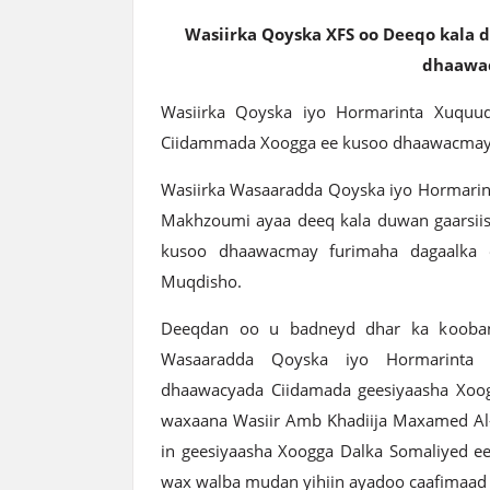
Wasiirka Qoyska XFS oo Deeqo kala 
dhaawa
Wasiirka Qoyska iyo Hormarinta Xuquuq
Ciidammada Xoogga ee kusoo dhaawacmay
Wasiirka Wasaaradda Qoyska iyo Hormarin
Makhzoumi ayaa deeq kala duwan gaarsii
kusoo dhaawacmay furimaha dagaalka e
Muqdisho.
Deeqdan oo u badneyd dhar ka kooban M
Wasaaradda Qoyska iyo Hormarinta 
dhaawacyada Ciidamada geesiyaasha Xoogg
waxaana Wasiir Amb Khadiija Maxamed Al
in geesiyaasha Xoogga Dalka Somaliyed ee
wax walba mudan yihiin ayadoo caafimaad A