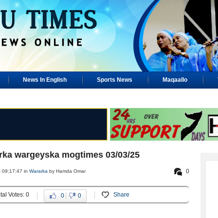
News In English
Sports News
Maqaallo
arka wargeyska mogtimes 03/03/25
0
 09:17:47 in
Wararka
by Hamda Omar
tal Votes: 0
Share
0
0