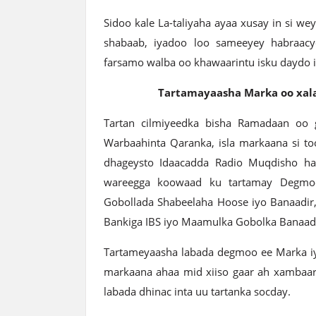
Sidoo kale La-taliyaha ayaa xusay in si weyn
shabaab, iyadoo loo sameeyey habraacy
farsamo walba oo khawaarintu isku daydo i
Tartamayaasha Marka oo xala
Tartan cilmiyeedka bisha Ramadaan oo 
Warbaahinta Qaranka, isla markaana si to
dhageysto Idaacadda Radio Muqdisho ha
wareegga koowaad ku tartamay Degmoo
Gobollada Shabeelaha Hoose iyo Banaadir,
Bankiga IBS iyo Maamulka Gobolka Banaadi
Tartameyaasha labada degmoo ee Marka iy
markaana ahaa mid xiiso gaar ah xambaar
labada dhinac inta uu tartanka socday.