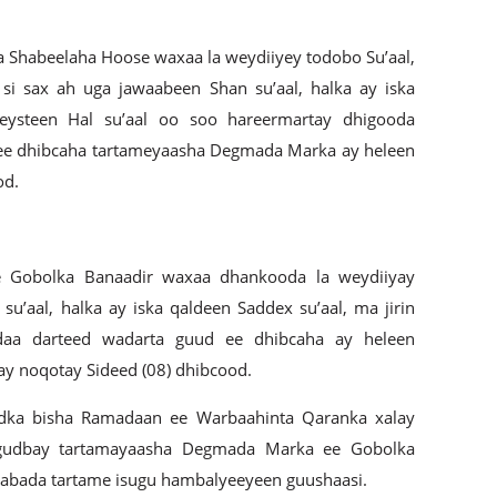
Shabeelaha Hoose waxaa la weydiiyey todobo Su’aal,
 si sax ah uga jawaabeen Shan su’aal, halka ay iska
deysteen Hal su’aal oo soo hareermartay dhigooda
ee dhibcaha tartameyaasha Degmada Marka ay heleen
od.
Gobolka Banaadir waxaa dhankooda la weydiiyay
su’aal, halka ay iska qaldeen Saddex su’aal, ma jirin
idaa darteed wadarta guud ee dhibcaha ay heleen
 noqotay Sideed (08) dhibcood.
eedka bisha Ramadaan ee Warbaahinta Qaranka xalay
gudbay tartamayaasha Degmada Marka ee Gobolka
labada tartame isugu hambalyeeyeen guushaasi.