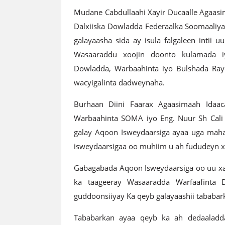
Mudane Cabdullaahi Xayir Ducaalle Agaas
Dalxiiska Dowladda Federaalka Soomaaliya
galayaasha sida ay isula falgaleen intii 
Wasaaraddu xoojin doonto kulamada i
Dowladda, Warbaahinta iyo Bulshada Rayi
wacyigalinta dadweynaha.
Burhaan Diini Faarax Agaasimaah Idaa
Warbaahinta SOMA iyo Eng. Nuur Sh Cali 
galay Aqoon Isweydaarsiga ayaa uga mah
isweydaarsigaa oo muhiim u ah fududeyn xo
Gabagabada Aqoon Isweydaarsiga oo uu xa
ka taageeray Wasaaradda Warfaafinta 
guddoonsiiyay Ka qeyb galayaashii tababark
Tababarkan ayaa qeyb ka ah dedaaladda