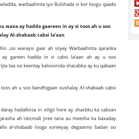
wladda, warbaahinta iyo Bulshada si kor loogu qaado
u waxa ay hadda gaareen in ay si toos ah u soo
lay Al-shabaab cabsi la’aan
lin ,oo waraysi gaar ah siiyey Warbaahinta qaranka
 ay gareen hadda in si cabsi la’aan ah ay u soo
jta taa oo keentay kalsoonida shacabka ay ku qabaan
 toos ah u soo bandhigaan xushalay Al-shabaab cabsi
daray hadalkiisa in xiligii hore ay shacbku ka cabsan
arasha ah isticmali jiree tana au meesha ka baxaday
allo al-shabaab looga xoreeyay degaanno badan oo