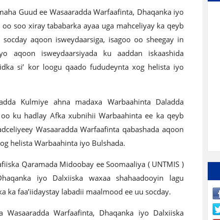
imaha Guud ee Wasaaradda Warfaafinta, Dhaqanka iyo
 oo soo xiray tababarka ayaa uga mahceliyay ka qeyb
uu socday aqoon isweydaarsiga, isagoo oo sheegay in
yo aqoon isweydaarsiyada ku aaddan iskaashida
dka si’ kor loogu qaado fududeynta xog helista iyo
cadda Kulmiye ahna madaxa Warbaahinta Daladda
oo ku hadlay Afka xubnihii Warbaahinta ee ka qeyb
adceliyeey Wasaaradda Warfaafinta qabashada aqoon
g helista Warbaahinta iyo Bulshada.
fiiska Qaramada Midoobay ee Soomaaliya ( UNTMIS )
Dhaqanka iyo Dalxiiska waxaa shahaadooyin lagu
a ka faa’iidaystay labadii maalmood ee uu socday.
 Wasaaradda Warfaafinta, Dhaqanka iyo Dalxiiska