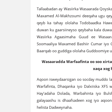
Tallaabadan ay Wasiirka Wasaarada Qoyska
Maxamed Al-Makhzoumi deeqaha ugu qeyb
qeyb ka tahay ololaha Todobaadka Haw
duwan ku gaarsiineyso qeybaha kala duwa
Wasiirka Agaasimaha Guud ee Wasaar
Soomaaliya Maxamed Bashiir Cumar iyo 
Baarqab oo guddiga ololaha Guddoomiye u
Wasaaradda Warfaafinta oo soo xirt
xaqa xog 
Aqoon isweydaarsigan oo socday muddo l
Warfafinta, Dhaqanka iyo Dalxiiska XFS
Hay’adaha Dolada, Warbahinta iyo Bul
galayaashu is dhaafsadeen xog iyo aqoo
helista Dadweynaha.