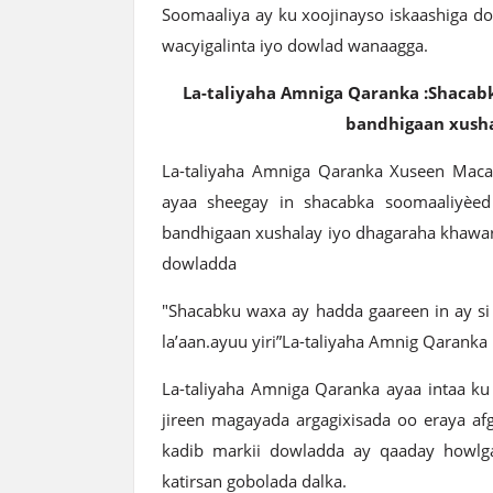
Soomaaliya ay ku xoojinayso iskaashiga do
wacyigalinta iyo dowlad wanaagga.
La-taliyaha Amniga Qaranka :Shacabk
bandhigaan xusha
La-taliyaha Amniga Qaranka Xuseen Macal
ayaa sheegay in shacabka soomaaliyèed
bandhigaan xushalay iyo dhagaraha khawari
dowladda
"Shacabku waxa ay hadda gaareen in ay si
la’aan.ayuu yiri”La-taliyaha Amnig Qaranka
La-taliyaha Amniga Qaranka ayaa intaa ku 
jireen magayada argagixisada oo eraya afg
kadib markii dowladda ay qaaday howlg
katirsan gobolada dalka.