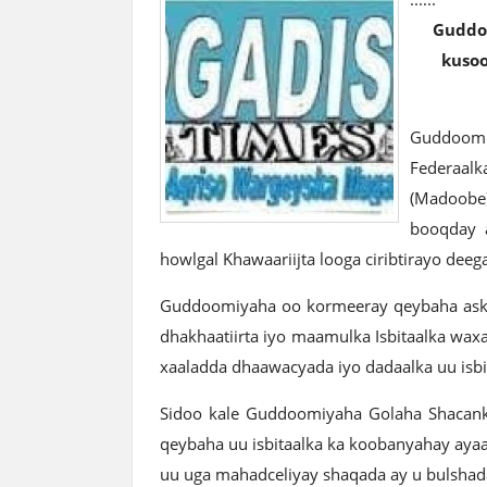
Guddo
kusoo
Guddoomi
Federaal
(Madoobe)
booqday a
howlgal Khawaariijta looga ciribtirayo deeg
Guddoomiyaha oo kormeeray qeybaha aska
dhakhaatiirta iyo maamulka Isbitaalka wa
xaaladda dhaawacyada iyo dadaalka uu isbit
Sidoo kale Guddoomiyaha Golaha Shacan
qeybaha uu isbitaalka ka koobanyahay ayaa
uu uga mahadceliyay shaqada ay u bulshad