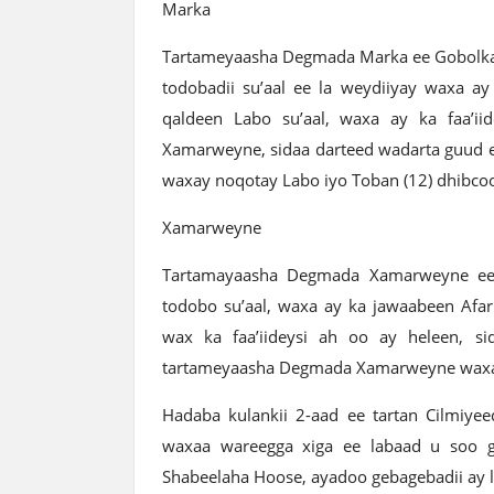
Marka
Tartameyaasha Degmada Marka ee Gobolka 
todobadii su’aal ee la weydiiyay waxa ay
qaldeen Labo su’aal, waxa ay ka faa’ii
Xamarweyne, sidaa darteed wadarta guud 
waxay noqotay Labo iyo Toban (12) dhibco
Xamarweyne
Tartamayaasha Degmada Xamarweyne ee 
todobo su’aal, waxa ay ka jawaabeen Afar 
wax ka faa’iideysi ah oo ay heleen, s
tartameyaasha Degmada Xamarweyne waxay
Hadaba kulankii 2-aad ee tartan Cilmiy
waxaa wareegga xiga ee labaad u soo 
Shabeelaha Hoose, ayadoo gebagebadii ay 