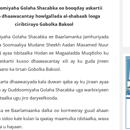
omiyaha Golaha Shacabka oo booqday askartii
 dhaawacantay howlgallada al-shabaab looga
ciribtirayo Gobolka Bakool
yaha Golaha Shacabka ee Baarlamanka Jamhuriyada
ka Soomaaliya Mudane Sheekh Aadan Maxamed Nuur
 ayaa Isbitaalka Hodan ee Magaaladda Muqdisho ku
skartii kusoo dhaawacantay xili ay ku guda jireen
aano ka tirsan Gobolka Bakool.
rta dhaawacyada kala duwan qaba ay ku jiraan ayaa
xa ay Guddoomiyaha Golaha Shacabka uga warbixiyeen
aalka ugu jiro daryeelkooda.
ka ee Baarlamaanka dalka oo kormeeray guud ahaan
 sidoo kale kulan la qaatay maamulka isbitaalka, waxa
a u hayaan.