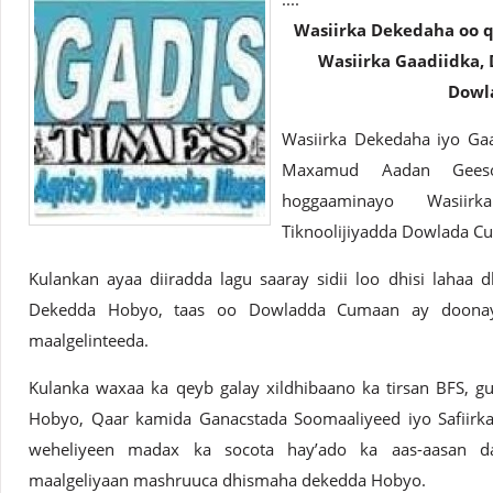
Wasiirka Dekedaha oo 
Wasiirka Gaadiidka, 
Dowl
Wasiirka Dekedaha iyo Gaa
Maxamud Aadan Gees
hoggaaminayo Wasiir
Tiknoolijiyadda Dowlada C
Kulankan ayaa diiradda lagu saaray sidii loo dhisi laha
Dekedda Hobyo, taas oo Dowladda Cumaan ay doonay
maalgelinteeda.
Kulanka waxaa ka qeyb galay xildhibaano ka tirsan BFS, 
Hobyo, Qaar kamida Ganacstada Soomaaliyeed iyo Safiirk
weheliyeen madax ka socota hay’ado ka aas-aasan 
maalgeliyaan mashruuca dhismaha dekedda Hobyo.