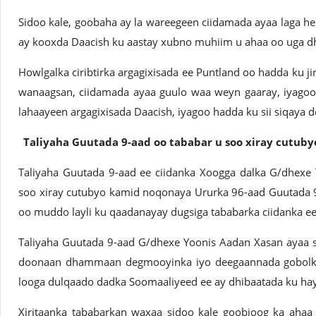
Sidoo kale, goobaha ay la wareegeen ciidamada ayaa laga 
ay kooxda Daacish ku aastay xubno muhiim u ahaa oo uga 
Howlgalka ciribtirka argagixisada ee Puntland oo hadda ku ji
wanaagsan, ciidamada ayaa guulo waa weyn gaaray, iyagoo 
lahaayeen argagixisada Daacish, iyagoo hadda ku sii siqaya 
Taliyaha Guutada 9-aad oo tababar u soo xiray cutuby
Taliyaha Guutada 9-aad ee ciidanka Xoogga dalka G/dhexe
soo xiray cutubyo kamid noqonaya Ururka 96-aad Guutada 
oo muddo layli ku qaadanayay dugsiga tababarka ciidanka 
Taliyaha Guutada 9-aad G/dhexe Yoonis Aadan Xasan ayaa s
doonaan dhammaan degmooyinka iyo deegaannada gobolka
looga dulqaado dadka Soomaaliyeed ee ay dhibaatada ku ha
Xiritaanka tababarkan waxaa sidoo kale goobjoog ka aha