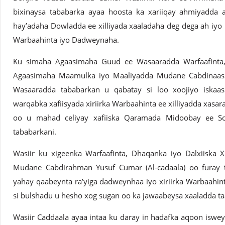
bixinaysa tababarka ayaa hoosta ka xariiqay ahmiyadda a
hay’adaha Dowladda ee xilliyada xaaladaha deg dega ah iy
Warbaahinta iyo Dadweynaha.
Ku simaha Agaasimaha Guud ee Wasaaradda Warfaafinta,
Agaasimaha Maamulka iyo Maaliyadda Mudane Cabdinaasi
Wasaaradda tababarkan u qabatay si loo xoojiyo iskaas
warqabka xafiisyada xiriirka Warbaahinta ee xilliyadda xasar
oo u mahad celiyay xafiiska Qaramada Midoobay ee So
tababarkani.
Wasiir ku xigeenka Warfaafinta, Dhaqanka iyo Dalxiiska
Mudane Cabdirahman Yusuf Cumar (Al-cadaala) oo furay 
yahay qaabeynta ra’yiga dadweynhaa iyo xiriirka Warbaahin
si bulshadu u hesho xog sugan oo ka jawaabeysa xaaladda ta
Wasiir Caddaala ayaa intaa ku daray in hadafka aqoon iswey