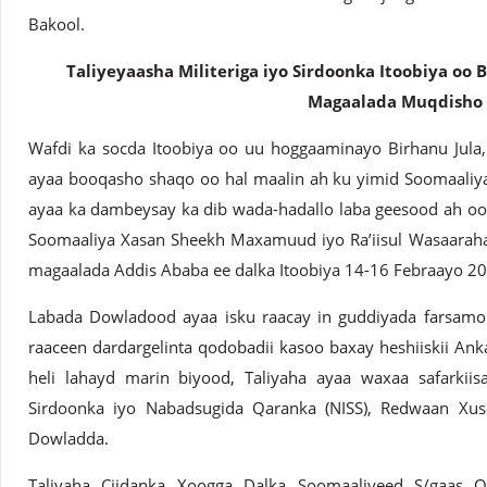
Bakool.
Taliyeyaasha Militeriga iyo Sirdoonka Itoobiya oo
Magaalada Muqdisho
Wafdi ka socda Itoobiya oo uu hoggaaminayo Birhanu Jula,
ayaa booqasho shaqo oo hal maalin ah ku yimid Soomaaliy
ayaa ka dambeysay ka dib wada-hadallo laba geesood ah
Soomaaliya Xasan Sheekh Maxamuud iyo Ra’iisul Wasaaraha
magaalada Addis Ababa ee dalka Itoobiya 14-16 Febraayo 20
Labada Dowladood ayaa isku raacay in guddiyada farsamo 
raaceen dardargelinta qodobadii kasoo baxay heshiiskii Anka
heli lahayd marin biyood, Taliyaha ayaa waxaa safarkiis
Sirdoonka iyo Nabadsugida Qaranka (NISS), Redwaan Xusee
Dowladda.
Taliyaha Ciidanka Xoogga Dalka Soomaaliyeed S/gaas 