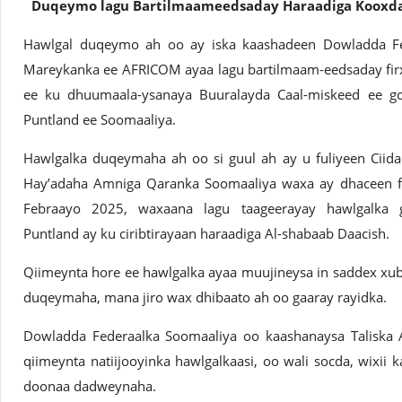
Duqeymo lagu Bartilmaameedsaday Haraadiga Kooxda 
Hawlgal duqeymo ah oo ay iska kaashadeen Dowladda Fe
Mareykanka ee AFRICOM ayaa lagu bartilmaam-eedsaday firx
ee ku dhuumaala-ysanaya Buuralayda Caal-miskeed ee g
Puntland ee Soomaaliya.
Hawlgalka duqeymaha ah oo si guul ah ay u fuliyeen Ciid
Hay’adaha Amniga Qaranka Soomaaliya waxa ay dhaceen fii
Febraayo 2025, waxaana lagu taageerayay hawlgalka g
Puntland ay ku ciribtirayaan haraadiga Al-shabaab Daacish.
Qiimeynta hore ee hawlgalka ayaa muujineysa in saddex xubn
duqeymaha, mana jiro wax dhibaato ah oo gaaray rayidka.
Dowladda Federaalka Soomaaliya oo kaashanaysa Taliska
qiimeynta natiijooyinka hawlgalkaasi, oo wali socda, wixii
doonaa dadweynaha.