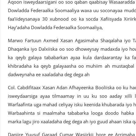
Aqoon isweydaarsigani oo soo qaban qaabisay Wasaaradda W
Dowladda Federaalka Soomaaliya waxa uu soconayaa mud
faa’iideysanaya 30 xubnood oo ka socda Xafiisyada Xirii
Hay’adaha Dowladda Federaalka Soomaaliya,
Marwo Fartuun Axmed Xasan Agasimaha Shaqalaha iyo Ta
Dhaqanka iyo Dalxiiska oo soo dhoweysay madaxda iyo h
ka qeyb galaya tababarkan ayaa kula dardaarantay ka fa
khibradaha ka qeyb galayaasha oo muhiim ah mustaqbal m
dadweynaha ee xaaladaha deg dega ah
Col. Cabdifitaax Xasan Adan Afhayeenka Booliiska oo ku h
isweydaarsiga ayaa tilmaamay in uu ku soo aaday xilli
Warfaafinta uga mahad celiyay isku keenida khubarada iyo 
Warbaahinta si maalmaha tababarka looga doodo habka x
marka lagu jiro xaaladaha deg dega ah iyo guud ahaan iska q
Danjire Yuusuf Garaad Cumar Wasiirkii hore ee Arrimah