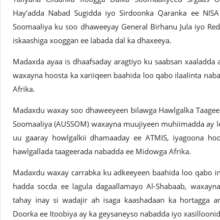
Hay’adda Nabad Sugidda iyo Sirdoonka Qaranka ee NISA
Soomaaliya ku soo dhaweeyay General Birhanu Jula iyo Re
iskaashiga xooggan ee labada dal ka dhaxeeya.
Madaxda ayaa is dhaafsaday aragtiyo ku saabsan xaaladda 
waxayna hoosta ka xariiqeen baahida loo qabo ilaalinta nab
Afrika.
Madaxdu waxay soo dhaweeyeen bilawga Hawlgalka Taageera
Soomaaliya (AUSSOM) waxayna muujiyeen muhiimadda ay leed
uu gaaray howlgalkii dhamaaday ee ATMIS, iyagoona hoos
hawlgallada taageerada nabadda ee Midowga Afrika.
Madaxdu waxay carrabka ku adkeeyeen baahida loo qabo in 
hadda socda ee lagula dagaallamayo Al-Shabaab, waxayna 
tahay inay si wadajir ah isaga kaashadaan ka hortagga a
Doorka ee Itoobiya ay ka geysaneyso nabadda iyo xasillooni