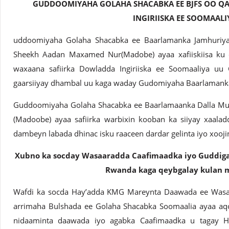
GUDDOOMIYAHA GOLAHA SHACABKA EE BJFS OO QA
INGIRIISKA EE SOOMAALI
uddoomiyaha Golaha Shacabka ee Baarlamanka Jamhuriy
Sheekh Aadan Maxamed Nur(Madobe) ayaa xafiiskiisa ku q
waxaana safiirka Dowladda Ingiriiska ee Soomaaliya u
gaarsiiyay dhambal uu kaga waday Gudomiyaha Baarlamanka e
Guddoomiyaha Golaha Shacabka ee Baarlamaanka Dalla 
(Madoobe) ayaa safiirka warbixin kooban ka siiyay xaal
dambeyn labada dhinac isku raaceen dardar gelinta iyo xoojin
Xubno ka socday Wasaaradda Caafimaadka iyo Guddiga
Rwanda kaga qeybgalay kulan 
Wafdi ka socda Hay’adda KMG Mareynta Daawada ee Wasaa
arrimaha Bulshada ee Golaha Shacabka Soomaalia ayaa aqoo
nidaaminta daawada iyo agabka Caafimaadka u tagay 