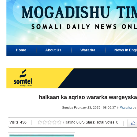
Home
About Us
Wararka
News In Engl
Advertisement
halkaan ka aqriso wararka wargeysk
Sunday February 23, 2025 - 08:09:37 in
Wararka
by
Visits:
456
(Rating 0.0/5 Stars) Total Votes: 0
....