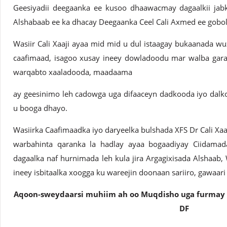
Geesiyadii deegaanka ee kusoo dhaawacmay dagaalkii jabk
Alshabaab ee ka dhacay Deegaanka Ceel Cali Axmed ee gobo
Wasiir Cali Xaaji ayaa mid mid u dul istaagay bukaanada 
caafimaad, isagoo xusay ineey dowladoodu mar walba gara
warqabto xaaladooda, maadaama
ay geesinimo leh cadowga uga difaaceyn dadkooda iyo dalk
u booga dhayo.
Wasiirka Caafimaadka iyo daryeelka bulshada XFS Dr Cali X
warbahinta qaranka la hadlay ayaa bogaadiyay Ciidama
dagaalka naf hurnimada leh kula jira Argagixisada Alshaab
ineey isbitaalka xoogga ku wareejin doonaan sariiro, gawaari
Aqoon-sweydaarsi muhiim ah oo Muqdisho uga furmay x
DF