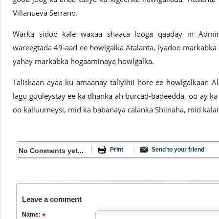
Villanueva Serrano.
Warka sidoo kale waxaa shaaca looga qaaday in Admi
wareegtada 49-aad ee howlgalka Atalanta, iyadoo markabka d
yahay markabka hogaaminaya howlgalka.
Taliskaan ayaa ku amaanay taliyihii hore ee howlgalkaan Al
lagu guuleystay ee ka dhanka ah burcad-badeedda, oo ay ka
oo kalluumeysi, mid ka babanaya calanka Shiinaha, mid kal
Print
Send to your friend
No Comments yet...
Leave a comment
Name: