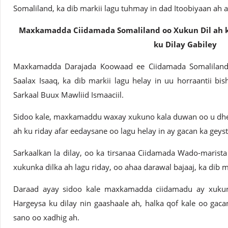
Somaliland, ka dib markii lagu tuhmay in dad Itoobiyaan ah ay
Maxkamadda Ciidamada Somaliland oo Xukun Dil ah k
ku Dilay Gabiley
Maxkamadda Darajada Koowaad ee Ciidamada Somaliland 
Saalax Isaaq, ka dib markii lagu helay in uu horraantii bi
Sarkaal Buux Mawliid Ismaaciil.
Sidoo kale, maxkamaddu waxay xukuno kala duwan oo u dhex
ah ku riday afar eedaysane oo lagu helay in ay gacan ka geyst
Sarkaalkan la dilay, oo ka tirsanaa Ciidamada Wado-marista
xukunka dilka ah lagu riday, oo ahaa darawal bajaaj, ka dib
Daraad ayay sidoo kale maxkamadda ciidamadu ay xukun 
Hargeysa ku dilay nin gaashaale ah, halka qof kale oo gaca
sano oo xadhig ah.