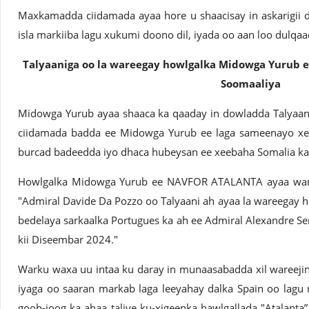
Maxkamadda ciidamada ayaa hore u shaacisay in askarigii dil
isla markiiba lagu xukumi doono dil, iyada oo aan loo dulqa
Talyaaniga oo la wareegay howlgalka Midowga Yurub 
Soomaaliya
Midowga Yurub ayaa shaaca ka qaaday in dowladda Talyaani
ciidamada badda ee Midowga Yurub ee laga sameenayo xee
burcad badeedda iyo dhaca hubeysan ee xeebaha Somalia ka
Howlgalka Midowga Yurub ee NAVFOR ATALANTA ayaa war-s
"Admiral Davide Da Pozzo oo Talyaani ah ayaa la wareegay h
bedelaya sarkaalka Portugues ka ah ee Admiral Alexandre Ser
kii Diseembar 2024."
Warku waxa uu intaa ku daray in munaasabadda xil wareejin
iyaga oo saaran markab laga leeyahay dalka Spain oo lagu
goob-joog ka ahaa taliye ku-xigeenka hawlgallada "Atalanta