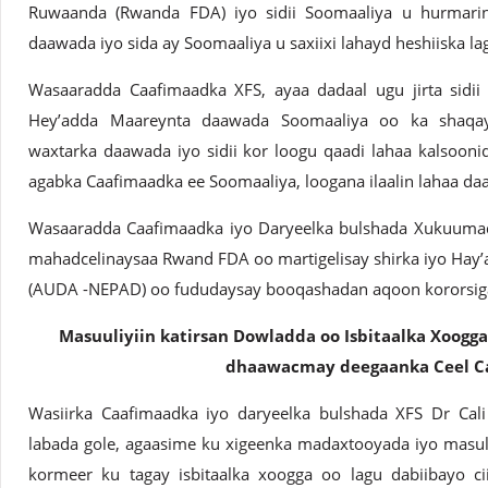
Ruwaanda (Rwanda FDA) iyo sidii Soomaaliya u hurmari
daawada iyo sida ay Soomaaliya u saxiixi lahayd heshiiska l
Wasaaradda Caafimaadka XFS, ayaa dadaal ugu jirta sidii
Hey’adda Maareynta daawada Soomaaliya oo ka shaqay
waxtarka daawada iyo sidii kor loogu qaadi lahaa kalsoon
agabka Caafimaadka ee Soomaaliya, loogana ilaalin lahaa d
Wasaaradda Caafimaadka iyo Daryeelka bulshada Xukuuma
mahadcelinaysaa Rwand FDA oo martigelisay shirka iyo Hay
(AUDA -NEPAD) oo fududaysay booqashadan aqoon kororsig
Masuuliyiin katirsan Dowladda oo Isbitaalka Xoogg
dhaawacmay deegaanka Ceel C
Wasiirka Caafimaadka iyo daryeelka bulshada XFS Dr Cali 
labada gole, agaasime ku xigeenka madaxtooyada iyo masuli
kormeer ku tagay isbitaalka xoogga oo lagu dabiibayo 