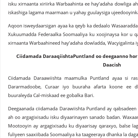
isku xirnaanta xiriirka Warbaahinta ee hay’adaha dowliga
iskashiga lagama maarmaan u yahay guulaysiga ujeedooyink
Aqoon isweydaarsigan ayaa ka qeyb ka dedaalo Wasaaradda 
Xukuumadda Federaalka Soomaaliya ku xoojinaysa kor u qa
xirnaanta Warbaahineed hay’adaha dowladda, Wacyigalinta iy
Ciidamada DaraaqiishtaPuntland oo deegaanno hor 
Daacish
Ciidamada Daraawiishta maamulka Puntland ayaa si ra
Dararmadoobe, Curaar iyo buuraha afarta koone ee d
buuraleyda Cal-miskaad ee gobalka Bari.
Deegaanada ciidamada Darawiishta Puntland ay qabsadeen a
ah oo argagixisadu isku diyaarinayen sanado badan. Waxaa
Mootooyin ay argagixisadu ku diyaarisay qaraxyo, balse l
fuliyeen saaxiibada Soomaaliya ka taageeraya dhanka la daga