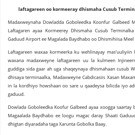
laftagareen oo kormeeray dhismaha Cusub Termin
Madaxweynaha Dowladda Goboleedka Koonfur Galbeed M
Laftagaren ayaa Kormeerey Dhismaha Cusub Terminalka
Gaduud Airport ee Magalada Baydhabo oo Dhismihiisa Mee
Laftagareen waxaa kormeerka ku wehlinayay mas’uuliyiin 
waxana madaxweyne laftagareen uu la kulmeen Injineer
guddiga sida gaar ah uga shaqeynaya dhismahaan cusub Wa
dhisaya terminaalka, Madaxweyne Cabdicasiis Xasan Maxam
in la kordhiyo howshaan oo sare u qaadeysa bilicda iyo a
gaduud.
Dowlada Goboleedka Koofur Galbeed ayaa xoogga saartay b
Magaalada Baydhabo ee loogu magac daray Shaati Gaduud
dhigtan diyaradaha taga Xarunta Gobolka Baay.