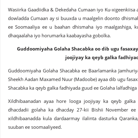
Wasiirka Gaadiidka & Dekedaha Cumaan iyo Ku-xigeenkiisa ay
dowladda Cumaan ay si buuxda u maalgelin doonto dhism
ee Soomaaliya ee u baahan dhismaha iyo maalgashiga, k
dhaqaalaha iyo horumarka kaabayasha gobolka.
Guddoomiyaha Golaha Shacabka oo dib ugu fasaxay 
joojiyay ka qeyb galka fadhiya
Guddoomiyaha Golaha Shacabka ee Baarlamanka Jamhuriy
Sheekh Aadan Maxamed Nuur (Madoobe) ayaa dib ugu fasaxay
Shacabka ka qeyb galka fadhiyada guud ee Golaha lalfadhiga 
Xildhibaanadan ayaa hore looga joojiyay ka qeyb galka
dhacdadii golaha ka dhacday 27-kii Bishii November ee
xildhibaanadda kula dardaarmay ilalinta dasturka Qarank
suuban ee soomaaliyeed.