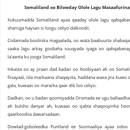
Somaliland oo Bilowday Olole Lagu Masaafurin
Xukuumadda Somaliland ayaa qaaday olole lagu qabqaban
sharciga haysan si loogu celiyo dalkoodii.
Ciidamada booliiska magaalada, oo wata baabuurta shabaqa 
saaka lagu arkay goobaha suuqyada iyaga oo qabqabanay
la’aanta ku jooga Somaliland.
Inkasta oo ay jiraan dad badan oo Itoobiyaan ah oo Somal
fiisayaal, isla markaana shaqaysta, haddana waxa jira kuwo s
gala, kuwaas oo mararka qaar dib loo celiyo.
Dadkan, oo u badan qoomiyadda Oromada ee ugu ballaadhan 
ah bulsho danyar ah, kuwaas oo qabta shaqooyinka hoos
qaarkoodna dawarsadaan.
Dowlad-goboleedka Puntland ee Soomaaliya ayaa sidoo