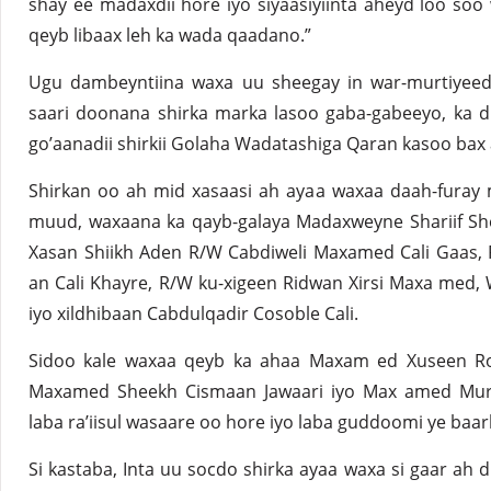
shay ee madaxdii hore iyo siyaasiyiinta aheyd loo soo
qeyb libaax leh ka wada qaadano.”
Ugu dambeyntiina waxa uu sheegay in war-murtiyee
saari doonana shirka marka lasoo gaba-gabeeyo, ka d
go’aanadii shirkii Golaha Wadatashiga Qaran kasoo bax a
Shirkan oo ah mid xasaasi ah ayaa waxaa daah-fura
muud, waxaana ka qayb-galaya Madaxweyne Shariif Sh
Xasan Shiikh Aden R/W Cabdiweli Maxamed Cali Gaas,
an Cali Khayre, R/W ku-xigeen Ridwan Xirsi Maxa med
iyo xildhibaan Cabdulqadir Cosoble Cali.
Sidoo kale waxaa qeyb ka ahaa Maxam ed Xuseen Ro
Maxamed Sheekh Cismaan Jawaari iyo Max amed Mur
laba ra’iisul wasaare oo hore iyo laba guddoomi ye baa
Si kastaba, Inta uu socdo shirka ayaa waxa si gaar ah