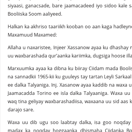
siyaasi, ganacsade, bare jaamacadeed iyo sidoo kale s
Booliiska Soom aaliyeed.
Halkan ka akhriso taariikh kooban oo aan kaga hadleyno 
Maxamuud Maxamed:
Allaha u naxaristee, Injeer Xassanow ayaa ku dhashay
uu waxbarashada qur’aanka kariimka, dugsiga hoose il
Marxuumka ayaa ka dibna ku biiray Ciidam mada Booli
na sannadkii 1965-kii ku guuleys tay tartan Leyli Sarka
ee dalka Talyaniga. Inj. Xasanow ayaa kaddib na waxa uu
Jaamacadda Torino ee isla dalka Talyaaniga. Waxa u
waq tina geliyay waxbarashadiisa, waxaana uu sid aas 
darajo sare.
Waxa uu dib ugu soo laabtay dalka, isa goo noqday 
madax ka noqday hoggaanka dhismaha Ciidanka Bo