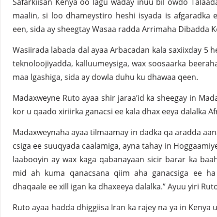
Safarkiisan Kenya oo lagu waday inuu bil owdo Talaada
maalin, si loo dhameystiro heshi isyada is afgaradka ee
een, sida ay sheegtay Wasaa radda Arrimaha Dibadda K
Wasiirada labada dal ayaa Arbacadan kala saxiixday 5 hes
teknoloojiyadda, kalluumeysiga, wax soosaarka beeraha
maa lgashiga, sida ay dowla duhu ku dhawaa qeen.
Madaxweyne Ruto ayaa shir jaraa’id ka sheegay in Ma
kor u qaado xiriirka ganacsi ee kala dhax eeya dalalka Afr
Madaxweynaha ayaa tilmaamay in dadka qa aradda aan
csiga ee suuqyada caalamiga, ayna tahay in Hoggaamiye
laabooyin ay wax kaga qabanayaan sicir barar ka baahs
mid ah kuma qanacsana qiim aha ganacsiga ee ha d
dhaqaale ee xill igan ka dhaxeeya dalalka.” Ayuu yiri Rut
Ruto ayaa hadda dhiggiisa Iran ka rajey na ya in Kenya