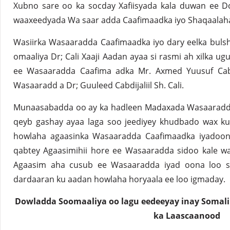
Xubno sare oo ka socday Xafiisyada kala duwan ee 
waaxeedyada Wa saar adda Caafimaadka iyo Shaqaalah
Wasiirka Wasaaradda Caafimaadka iyo dary eelka bul
omaaliya Dr; Cali Xaaji Aadan ayaa si rasmi ah xilka ug
ee Wasaaradda Caafima adka Mr. Axmed Yuusuf Cab
Wasaaradd a Dr; Guuleed Cabdijaliil Sh. Cali.
Munaasabadda oo ay ka hadleen Madaxada Wasaaradda i
qeyb gashay ayaa laga soo jeediyey khudbado wax ku
howlaha agaasinka Wasaaradda Caafimaadka iyadoona
qabtey Agaasimihii hore ee Wasaaradda sidoo kale wa
Agaasim aha cusub ee Wasaaradda iyad oona loo s
dardaaran ku aadan howlaha horyaala ee loo igmaday.
Dowladda Soomaaliya oo lagu eedeeyay inay Somali
ka Laascaanood