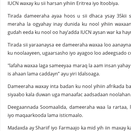
IUCN waxay ku sii harsan yihiin Eritrea iyo Itoobiya.
Tirada dameeraha ayaa hoos u sii dhaca ysay 35kii 
meraha la ogyahay inay dunida ku nool yihiin waxaa
gudah eeda ku nool oo hay’adda IUCN aysan war ka hay
Tirada sii yaraanaysa ee dameeraha waxaa loo aanayn
ku noolaayeen, ugaarsasho iyo ayagoo loo adeegsado c
"lafaha waxaa laga sameeyaa maraq la aam insan yahay 
is ahaan lama caddayn” ayu yiri Idalsoaga.
Dameeraha waxay inta badan ku nool yihiin afrikada b
siyaabo kala duwan uga manaafac aadsadaan noolahan
Deegaannada Soomaalida, dameeraha waa la rartaa, l
iyo maqaarkooda lama isticmaalo.
Madaxda ay Shariif iyo Farmaajo ka mid yih iin maxay k