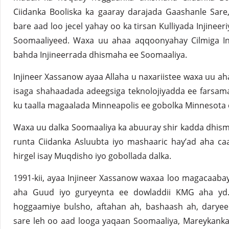
Ciidanka Booliska ka gaaray darajada Gaashanle Sar
bare aad loo jecel yahay oo ka tirsan Kulliyada Injin
Soomaaliyeed. Waxa uu ahaa aqqoonyahay Cilmiga I
bahda Injineerrada dhismaha ee Soomaaliya.
Injineer Xassanow ayaa Allaha u naxariistee waxa uu a
isaga shahaadada adeegsiga teknolojiyadda ee farsa
ku taalla magaalada Minneapolis ee gobolka Minnesota 
Waxa uu dalka Soomaaliya ka abuuray shir kadda dhis
runta Ciidanka Asluubta iyo mashaaric hay’ad aha ca
hirgel isay Muqdisho iyo gobollada dalka.
1991-kii, ayaa Injineer Xassanow waxaa loo magacaaba
aha Guud iyo guryeynta ee dowladdii KMG aha yd.
hoggaamiye bulsho, aftahan ah, bashaash ah, daryee
sare leh oo aad looga yaqaan Soomaaliya, Mareykanka