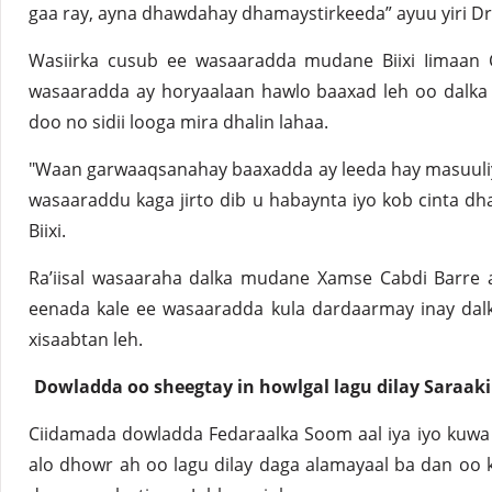
gaa ray, ayna dhawdahay dhamaystirkeeda” ayuu yiri Dr 
Wasiirka cusub ee wasaaradda mudane Biixi Iimaan C
wasaaradda ay horyaalaan hawlo baaxad leh oo dalka
doo no sidii looga mira dhalin lahaa.
"Waan garwaaqsanahay baaxadda ay leeda hay masuuliyad
wasaaraddu kaga jirto dib u habaynta iyo kob cinta dh
Biixi.
Ra’iisal wasaaraha dalka mudane Xamse Cabdi Barre 
eenada kale ee wasaaradda kula dardaarmay inay dalk
xisaabtan leh.
Dowladda oo sheegtay in howlgal lagu dilay Saraaki
Ciidamada dowladda Fedaraalka Soom aal iya iyo kuw
alo dhowr ah oo lagu dilay daga alamayaal ba dan oo 