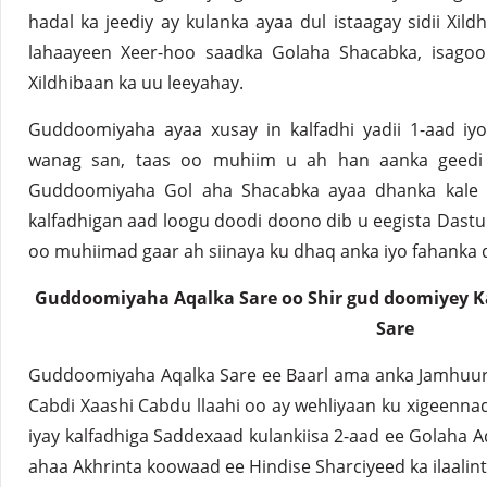
hadal ka jeediy ay kulanka ayaa dul istaagay sidii Xi
lahaayeen Xeer-hoo saadka Golaha Shacabka, isagoo 
Xildhibaan ka uu leeyahay.
Guddoomiyaha ayaa xusay in kalfadhi yadii 1-aad iy
wanag san, taas oo muhiim u ah han aanka geedi
Guddoomiyaha Gol aha Shacabka ayaa dhanka kale X
kalfadhigan aad loogu doodi doono dib u eegista Dastu
oo muhiimad gaar ah siinaya ku dhaq anka iyo fahanka
Guddoomiyaha Aqalka Sare oo Shir gud doomiyey K
Sare
Guddoomiyaha Aqalka Sare ee Baarl ama anka Jamhuur
Cabdi Xaashi Cabdu llaahi oo ay wehliyaan ku xigeenna
iyay kalfadhiga Saddexaad kulankiisa 2-aad ee Golaha 
ahaa Akhrinta koowaad ee Hindise Sharciyeed ka ilaalin