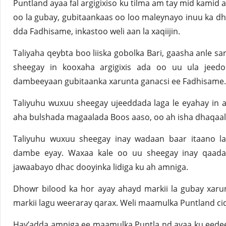
Puntland ayaa fal argigixiso ku tilma am tay mid kami
oo la gubay, gubitaankaas oo loo maleynayo inuu ka dh
dda Fadhisame, inkastoo weli aan la xaqiijin.
Taliyaha qeybta boo liiska gobolka Bari, gaasha anle sa
sheegay in kooxaha argigixis ada oo uu ula jeedo
dambeeyaan gubitaanka xarunta ganacsi ee Fadhisame.
Taliyuhu wuxuu sheegay ujeeddada laga le eyahay in 
aha bulshada magaalada Boos aaso, oo ah isha dhaqaal
Taliyuhu wuxuu sheegay inay wadaan baar itaano lag
dambe eyay. Waxaa kale oo uu sheegay inay qaada
jawaabayo dhac dooyinka lidiga ku ah amniga.
Dhowr bilood ka hor ayay ahayd markii la gubay xarun
markii lagu weeraray qarax. Weli maamulka Puntland ci
Hay’adda amniga ee maamulka Puntla nd ayaa ku eedee