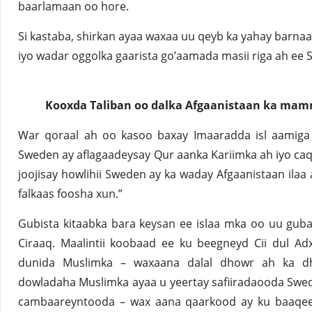
baarlamaan oo hore.
Si kastaba, shirkan ayaa waxaa uu qeyb ka yahay barna
iyo wadar oggolka gaarista go’aamada masii riga ah ee 
Kooxda Taliban oo dalka Afgaanistaan ka ma
War qoraal ah oo kasoo baxay Imaaradda isl aamiga a
Sweden ay aflagaadeysay Qur aanka Kariimka ah iyo caq
joojisay howlihii Sweden ay ka waday Afgaanistaan ​​ilaa
falkaas foosha xun.”
Gubista kitaabka bara keysan ee islaa mka oo uu gub
Ciraaq. Maalintii koobaad ee ku beegneyd Cii dul Ad
dunida Muslimka – waxaana dalal dhowr ah ka dh
dowladaha Muslimka ayaa u yeertay safiiradaooda Swed
cambaareyntooda – wax aana qaarkood ay ku baaqee