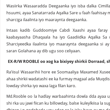
Wasiirka Wasaaradda Deegaanka iyo isba dalka Cimil
hsuumi, ayaa Sanatarrada Aqalka Sare u faah faahisay 
sharciga ilaalinta iyo maaraynta deegaanka.
Intaas kadib Guddoomiye Cabdi Xaashi ayaa faray
kaabayaasha Dhaqaala ha iyo Gaadiidka Aqalka Sa 
Sharciyeedka ilaalinta iyo maaraynta deegaanka si a
saran Golahana ay dib ugu soo celiyaan.
EX-R/W ROOBLE oo xog ka bixiyey shirkii Dorraad, s
Ra’iisul Wasaarihii hore ee Soomaaliya Maxamed Xuse
ahaa shirkii wadatashi ee ka furmay magaal ada Muqdish
lowday shirka iyo waxa laga filan karo.
Md.Rooble oo la hadlay warbaahinta dowla dda ayaa u
shi rka uu jawi fiican ku billowday, balse kuleylkiisa la s