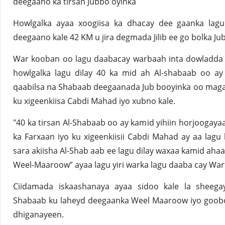
deegaano ka tirsan Jubbo oyinka
Howlgalka ayaa xoogiisa ka dhacay dee gaanka la
deegaano kale 42 KM u jira degmada Jilib ee go bolka J
War kooban oo lagu daabacay warbaah inta dowladda F
howlgalka lagu dilay 40 ka mid ah Al-shabaab oo ay
qaabilsa na Shabaab deegaanada Jub booyinka oo magac
ku xigeenkiisa Cabdi Mahad iyo xubno kale.
"40 ka tirsan Al-Shabaab oo ay kamid yihiin horjoogaya
ka Farxaan iyo ku xigeenkiisii Cabdi Mahad ay aa lagu 
sara akiisha Al-Shab aab ee lagu dilay waxaa kamid ah
Weel-Maaroow” ayaa lagu yiri warka lagu daaba cay War
Ciidamada iskaashanaya ayaa sidoo kale la sheegay 
Shabaab ku laheyd deegaanka Weel Maaroow iyo goobo
dhiganayeen.