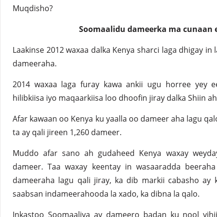
Muqdisho?
Soomaalidu dameerka ma cunaan e
Laakinse 2012 waxaa dalka Kenya sharci laga dhigay in 
dameeraha.
2014 waxaa laga furay kawa ankii ugu horree yey 
hilibkiisa iyo maqaarkiisa loo dhoofin jiray dalka Shiin ah
Afar kawaan oo Kenya ku yaalla oo dameer aha lagu qalo
ta ay qali jireen 1,260 dameer.
Muddo afar sano ah gudaheed Kenya waxay weyday 
dameer. Taa waxay keentay in wasaaradda beeraha 
dameeraha lagu qali jiray, ka dib markii cabasho ay
saabsan indameerahooda la xado, ka dibna la qalo.
Inkastoo Soomaaliya ay dameero badan ku nool yihi