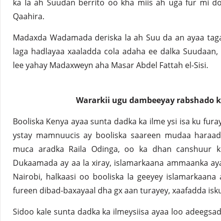
ka la ah Suudan berrito oo kha miis ah uga fur mi 
Qaahira.
Madaxda Wadamada deriska la ah Suu da an ayaa tag
laga hadlayaa xaaladda cola adaha ee dalka Suudaan, i
lee yahay Madaxweyn aha Masar Abdel Fattah el-Sisi.
Wararkii ugu dambeeyay rabshado 
Booliska Kenya ayaa sunta dadka ka ilme ysi isa ku fura
ystay mamnuucis ay booliska saareen mudaa haraa
muca aradka Raila Odinga, oo ka dhan canshuur 
Dukaamada ay aa la xiray, islamarkaana ammaanka ay
Nairobi, halkaasi oo booliska la geeyey islamarkaana 
fureen dibad-baxayaal dha gx aan turayey, xaafadda isk
Sidoo kale sunta dadka ka ilmeysiisa ayaa loo adeegsad