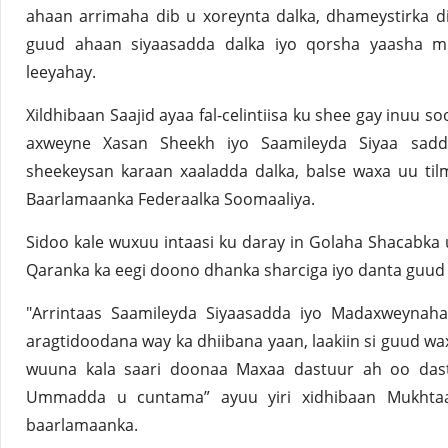
ahaan arrimaha dib u xoreynta dalka, dhameystirka di
guud ahaan siyaasadda dalka iyo qorsha yaasha m
leeyahay.
Xildhibaan Saajid ayaa fal-celintiisa ku shee gay inu
axweyne Xasan Sheekh iyo Saamileyda Siyaa sadd
sheekeysan karaan xaaladda dalka, balse waxa uu til
Baarlamaanka Federaalka Soomaaliya.
Sidoo kale wuxuu intaasi ku daray in Golaha Shacabka 
Qaranka ka eegi doono dhanka sharciga iyo danta guud
"Arrintaas Saamileyda Siyaasadda iyo Madaxweynah
aragtidoodana way ka dhiibana yaan, laakiin si guud wa
wuuna kala saari doonaa Maxaa dastuur ah oo dastuu
Ummadda u cuntama” ayuu yiri xidhibaan Mukhtaa
baarlamaanka.