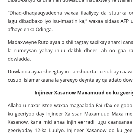
dibad-baxyo ka dhan ah dowladda madaxwe yne William
"Dhaq-dhaqaaqyadeena waxaa ilaaliyey da stuurka
lagu dibadbaxo iyo isu-imaatin ka,” waxaa sidaas AF
afhaye enka Odinga.
Madaxweyne Ruto ayaa bishii tagtay saxiixay sharci cans
la rumeysan yahay inuu dakhli dheeri ah oo gaa ra
dowladda.
Dowladda ayaa sheegtay in canshuurta cu sub ay caawi
cusub, islamarkaana la yareeyo deynta ay qa adato dow
Injineer Xasanow Maxamuud oo ku geer
Allaha u naxariistee waxaa magaalada Fai rfax ee gobo
ku geeriyoo day Injineer Xa ssan Maxamuud Maxa med
Xasanow, kana mid ahaa injin eerradii ugu caansanaa 
geeriyoday 12-ka Luulyo. Injineer Xasanow oo ku gee