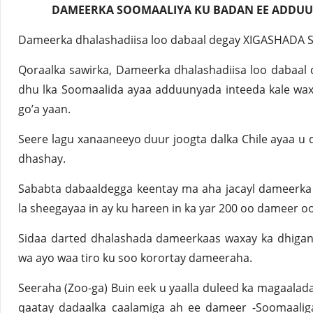
DAMEERKA SOOMAALIYA KU BADAN EE ADDUUN
Dameerka dhalashadiisa loo dabaal degay XIGASHADA
Qoraalka sawirka, Dameerka dhalashadiisa loo dabaa
dhu lka Soomaalida ayaa adduunyada inteeda kale waxa
go’a yaan.
Seere lagu xanaaneeyo duur joogta dalka Chile ayaa 
dhashay.
Sababta dabaaldegga keentay ma aha jacayl dameerka 
la sheegayaa in ay ku hareen in ka yar 200 oo dameer oo
Sidaa darted dhalashada dameerkaas waxay ka dhigan
wa ayo waa tiro ku soo korortay dameeraha.
Seeraha (Zoo-ga) Buin eek u yaalla duleed ka magaalad
qaatay dadaalka caalamiga ah ee dameer -Soomaaliga