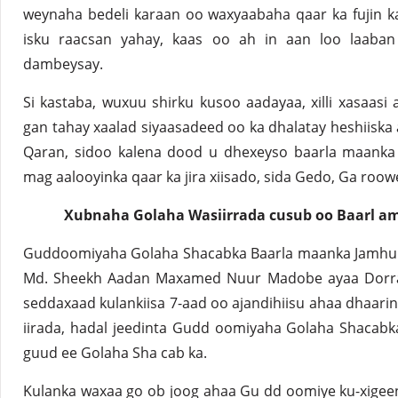
weynaha bedeli karaan oo waxyaabaha qaar ka fujin 
isku raacsan yahay, kaas oo ah in aan loo laaban
dambeysay.
Si kastaba, wuxuu shirku kusoo aadayaa, xilli xasaasi 
gan tahay xaalad siyaasadeed oo ka dhalatay heshiisk
Qaran, sidoo kalena dood u dhexeyso baarla maanka
mag aalooyinka qaar ka jira xiisado, sida Gedo, Ga roo
Xubnaha Golaha Wasiirrada cusub oo Baarl a
Guddoomiyaha Golaha Shacabka Baarla maanka Jamhuur
Md. Sheekh Aadan Maxamed Nuur Madobe ayaa Dorraa
seddaxaad kulankiisa 7-aad oo ajandihiisu ahaa dhaar
iirada, hadal jeedinta Gudd oomiyaha Golaha Shacabk
guud ee Golaha Sha cab ka.
Kulanka waxaa go ob joog ahaa Gu dd oomiye ku-xige