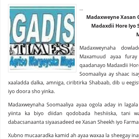
...
Madaxweyne Xasan O
Madaxdii Hore Iyo 
Madaxweynaha dowlad
Maxamuud ayaa furay
qaadanayo Madaxdii Hore i
Soomaaliya ay shaac isa
xaaladda dalka, amniga, ciribtirka Shabaab, dib u eeg
iyo doora sho yinka.
Madaxweynaha Soomaaliya ayaa ogola aday in lagala
yiinta ka biyo diidan qodobada heshiiska, tani 
dabacsanaanta siyaasadeed ee Xasan Sheekh iyo Farma
Xubno mucaaradka kamid ah ayaa waxaa la sheegay ina