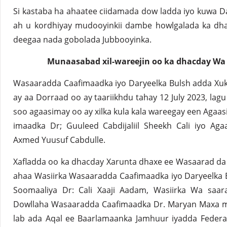
Si kastaba ha ahaatee ciidamada dow ladda iyo kuwa Da
ah u kordhiyay mudooyinkii dambe howlgalada ka dha
deegaa nada gobolada Jubbooyinka.
Munaasabad xil-wareejin oo ka dhacday Wa
Wasaaradda Caafimaadka iyo Daryeelka Bulsh adda Xu
ay aa Dorraad oo ay taariikhdu tahay 12 July 2023, lagu
soo agaasimay oo ay xilka kula kala wareegay een Aga
imaadka Dr; Guuleed Cabdijaliil Sheekh Cali iyo Ag
Axmed Yuusuf Cabdulle.
Xafladda oo ka dhacday Xarunta dhaxe ee Wasaarad da
ahaa Wasiirka Wasaaradda Caafimaadka iyo Daryeelka
Soomaaliya Dr: Cali Xaaji Aadam, Wasiirka Wa saara
Dowllaha Wasaaradda Caafimaadka Dr. Maryan Maxa me
lab ada Aqal ee Baarlamaanka Jamhuur iyadda Federa 