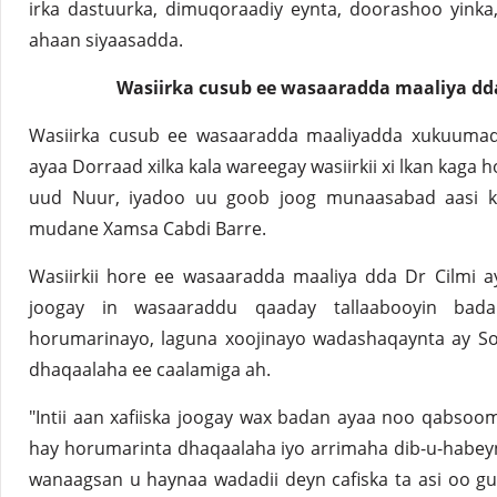
irka dastuurka, dimuqoraadiy eynta, doorashoo yinka
ahaan siyaasadda.
Wasiirka cusub ee wasaaradda maaliya dda
Wasiirka cusub ee wasaaradda maaliyadda xukuumad
ayaa Dorraad xilka kala wareegay wasiirkii xi lkan kag
uud Nuur, iyadoo uu goob joog munaasabad aasi ka
mudane Xamsa Cabdi Barre.
Wasiirkii hore ee wasaaradda maaliya dda Dr Cilmi a
joogay in wasaaraddu qaaday tallaabooyin bad
horumarinayo, laguna xoojinayo wadashaqaynta ay So
dhaqaalaha ee caalamiga ah.
"Intii aan xafiiska joogay wax badan ayaa noo qabsoo
hay horumarinta dhaqaalaha iyo arrimaha dib-u-habeyn
wanaagsan u haynaa wadadii deyn cafiska ta asi oo g