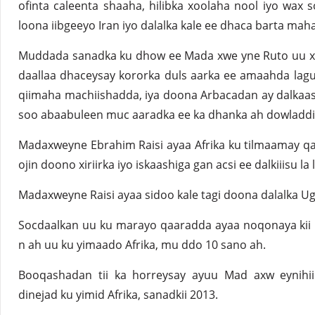
ofinta caleenta shaaha, hilibka xoolaha nool iyo wax 
loona iibgeeyo Iran iyo dalalka kale ee dhaca barta maha
Muddada sanadka ku dhow ee Mada xwe yne Ruto uu xaf
daallaa dhaceysay kororka duls aarka ee amaahda lagu 
qiimaha machiishadda, iya doona Arbacadan ay dalkaasi
soo abaabuleen muc aaradka ee ka dhanka ah dowladdi
Madaxweyne Ebrahim Raisi ayaa Afrika ku tilmaamay qa
ojin doono xiriirka iyo iskaashiga gan acsi ee dalkiiisu 
Madaxweyne Raisi ayaa sidoo kale tagi doona dalalka U
Socdaalkan uu ku marayo qaaradda ayaa noqonaya kii 
n ah uu ku yimaado Afrika, mu ddo 10 sano ah.
Booqashadan tii ka horreysay ayuu Mad axw eynih
dinejad ku yimid Afrika, sanadkii 2013.