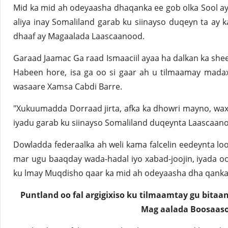
Mid ka mid ah odeyaasha dhaqanka ee gob olka Sool 
aliya inay Somaliland garab ku siinayso duqeyn ta ay 
dhaaf ay Magaalada Laascaanood.
Garaad Jaamac Ga raad Ismaaciil ayaa ha dalkan ka shee
Habeen hore, isa ga oo si gaar ah u tilmaamay mada
wasaare Xamsa Cabdi Barre.
"Xukuumadda Dorraad jirta, afka ka dhowri mayno, wax
iyadu garab ku siinayso Somaliland duqeynta Laascaano
Dowladda federaalka ah weli kama falcelin eedeynta lo
mar ugu baaqday wada-hadal iyo xabad-joojin, iyada 
ku lmay Muqdisho qaar ka mid ah odeyaasha dha qanka
Puntland oo fal argigixiso ku tilmaamtay gu bitaa
Mag aalada Boosaas