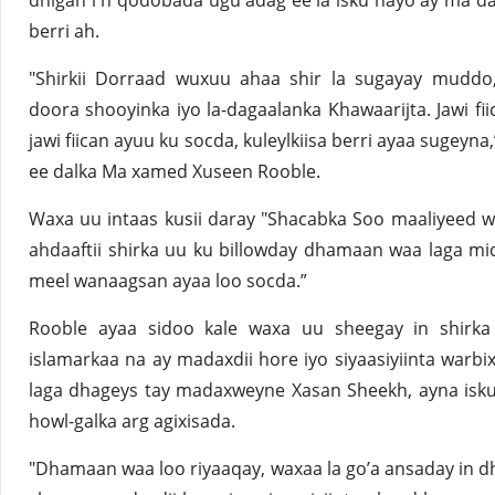
dhigan i n qodobada ugu adag ee la isku hayo ay ma 
berri ah.
"Shirkii Dorraad wuxuu ahaa shir la sugayay muddo
doora shooyinka iyo la-dagaalanka Khawaarijta. Jawi fii
jawi fiican ayuu ku socda, kuleylkiisa berri ayaa sugeyna,
ee dalka Ma xamed Xuseen Rooble.
Waxa uu intaas kusii daray "Shacabka Soo maaliyeed 
ahdaaftii shirka uu ku billowday dhamaan waa laga mid
meel wanaagsan ayaa loo socda.”
Rooble ayaa sidoo kale waxa uu sheegay in shirka u
islamarkaa na ay madaxdii hore iyo siyaasiyiinta warb
laga dhageys tay madaxweyne Xasan Sheekh, ayna isku
howl-galka arg agixisada.
"Dhamaan waa loo riyaaqay, waxaa la go’a ansaday in d