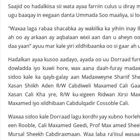
Saajid oo hadalkiisa sii wata ayaa farriin culus u dir
ugu baaqay in eegaan danta Ummada Soo maaliya, si l
"Waxaa laga rabaa shacabka ay wakiilka ka yihiin inay 
ah oo ay arkaan ay aqbalaan wixii aan dan u aheyn o
daa yaan” ayuu mar kale yiri xildhibaanka oo si gaar ah
Hadalkan ayaa kusoo aadayo, ayada oo uu Dorraad fu
dowladda iyo kuwii hore, wax aana daah-furay mada
sidoo kale ka qayb-galay aan Madaxweyne Shariif Sh
Xasan Shiikh Aden R/W Cabdiweli Maxamed Cali Gaa
Xasan Cali Kha yre, R/W ku-xigeen Ridwan Xirsi Ma
Maxamed iyo xildhibaan Cabdulqadir Cossoble Cali.
Waxaa sidoo kale Dorraad lagu kordhi yay xubno horleh
een Rooble, Cali Maxamed Geedi, Prof Max amed Shee
Mursal Sheekh Cabdiraxmaan. Waa laba ra’iisul wasa