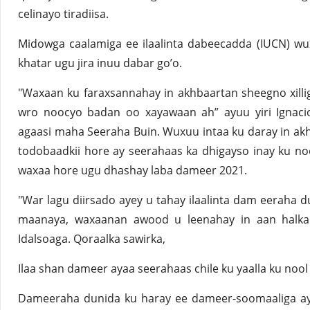
celinayo tiradiisa.
Midowga caalamiga ee ilaalinta dabeecadda (IUCN) w
khatar ugu jira inuu dabar go’o.
"Waxaan ku faraxsannahay in akhbaartan sheegno xilli
wro noocyo badan oo xayawaan ah” ayuu yiri Ignacio
agaasi maha Seeraha Buin. Wuxuu intaa ku daray in a
todobaadkii hore ay seerahaas ka dhigayso inay ku no
waxaa hore ugu dhashay laba dameer 2021.
"War lagu diirsado ayey u tahay ilaalinta dam eeraha d
maanaya, waxaanan awood u leenahay in aan halkan
Idalsoaga. Qoraalka sawirka,
Ilaa shan dameer ayaa seerahaas chile ku yaalla ku nool
Dameeraha dunida ku haray ee dameer-soomaaliga aya