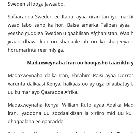
Sweden si looga jawaabo.
Safaaradda Sweden ee Kabul ayaa xiran tan iyo marki
waad ​​labo sano ka hor. Balse amarka Taliban ayaa
yeesho guddiga Sweden u qaabilsan Afghanistan. Waa ha
jiraan dhawr kun oo shaqaale ah oo ka shaqeeya c
horumarinta reer miyiga.
Madaxweynaha Iran oo booqasho taariikhi y
Madaxweynaha dalka Iran, Ebrahim Raisi ayaa Dorra
xarunta dalkaasi Kenya, halkaas oo ay uga bilaabata
uu ku mar ayo Qaaradda Afrika.
Madaxweynaha Kenya, William Ruto ayaa Aqalka Mada
Iran, iyadoona uu socdaalkiisan la xiriiro mid uu ku 
dhaqaalaha ee qaaradda.