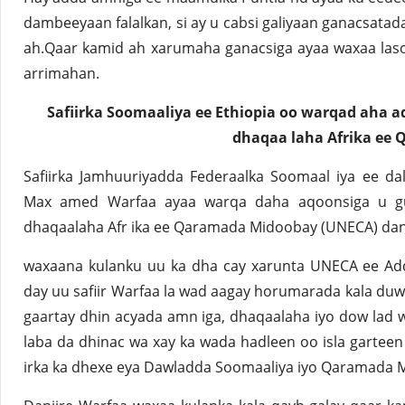
dambeeyaan falalkan, si ay u cabsi galiyaan ganacsata
ah.Qaar kamid ah xarumaha ganacsiga ayaa waxaa las
arrimahan.
Safiirka Soomaaliya ee Ethiopia oo warqad aha a
dhaqaa laha Afrika ee 
Safiirka Jamhuuriyadda Federaalka Soomaal iya ee da
Max amed Warfaa ayaa warqa daha aqoonsiga u g
dhaqaalaha Afr ika ee Qaramada Midoobay (UNECA) danj
waxaana kulanku uu ka dha cay xarunta UNECA ee Addi
day uu safiir Warfaa la wad aagay horumarada kala du
gaartay dhin acyada amn iga, dhaqaalaha iyo dow lad w
laba da dhinac wa xay ka wada hadleen oo isla garteen 
irka ka dhexe eya Dawladda Soomaaliya iyo Qaramada 