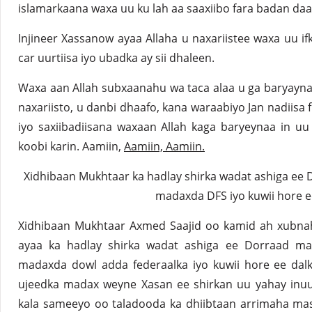
islamarkaana waxa uu ku lah aa saaxiibo fara badan da
Injineer Xassanow ayaa Allaha u naxariistee waxa uu ifk
car uurtiisa iyo ubadka ay sii dhaleen.
Waxa aan Allah subxaanahu wa taca alaa u ga baryayn
naxariisto, u danbi dhaafo, kana waraabiyo Jan nadiisa f
iyo saxiibadiisana waxaan Allah kaga baryeynaa in uu 
koobi karin. Aamiin,
Aamiin, Aamiin.
Xidhibaan Mukhtaar ka hadlay shirka wadat ashiga e
madaxda DFS iyo kuwii hore e
Xidhibaan Mukhtaar Axmed Saajid oo kamid ah xubna
ayaa ka hadlay shirka wadat ashiga ee Dorraad m
madaxda dowl adda federaalka iyo kuwii hore ee dalk
ujeedka madax weyne Xasan ee shirkan uu yahay inuu 
kala sameeyo oo taladooda ka dhiibtaan arrimaha masi