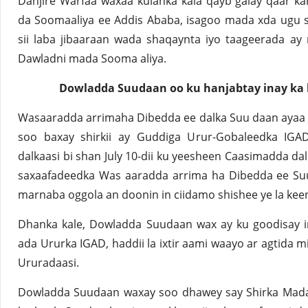
Danjire Warfaa waxaa kulanka kala qayb galay qaar ka
da Soomaaliya ee Addis Ababa, isagoo mada xda ugu 
sii laba jibaaraan wada shaqaynta iyo taageerada ay 
Dawladni mada Sooma aliya.
Dowladda Suudaan oo ku hanjabtay inay ka 
Wasaaradda arrimaha Dibedda ee dalka Suu daan ayaa g
soo baxay shirkii ay Guddiga Urur-Gobaleedka IGAD
dalkaasi bi shan July 10-dii ku yeesheen Caasimadda dal
saxaafadeedka Was aaradda arrima ha Dibedda ee Suu
marnaba oggola an doonin in ciidamo shishee ye la kee
Dhanka kale, Dowladda Suudaan wax ay ku goodisay i
ada Ururka IGAD, haddii la ixtir aami waayo ar agtida m
Ururadaasi.
Dowladda Suudaan waxay soo dhawey say Shirka Mad