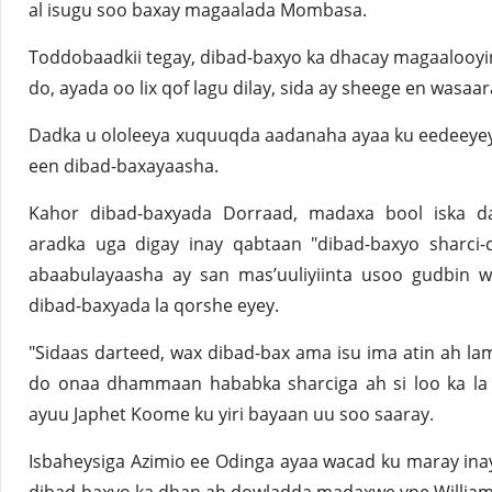
al isugu soo baxay magaalada Mombasa.
Toddobaadkii tegay, dibad-baxyo ka dhacay magaalooyi
do, ayada oo lix qof lagu dilay, sida ay sheege en wasa
Dadka u ololeeya xuquuqda aadanaha ayaa ku eedeeyey
een dibad-baxayaasha.
Kahor dibad-baxyada Dorraad, madaxa bool iska d
aradka uga digay inay qabtaan "dibad-baxyo sharci-
abaabulayaasha ay san mas’uuliyiinta usoo gudbin w
dibad-baxyada la qorshe eyey.
"Sidaas darteed, wax dibad-bax ama isu ima atin ah la
do onaa dhammaan hababka sharciga ah si loo ka la 
ayuu Japhet Koome ku yiri bayaan uu soo saaray.
Isbaheysiga Azimio ee Odinga ayaa wacad ku maray in