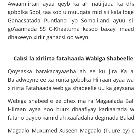
Awaamiirtan ayaa qeyb ka ah natiijada ka dh
gobolka Sool, taa soo u muuqata mid sii kala fog
Ganacsatada Puntland iyo Somaliland ayuu 
go’aannada SS C-Khaatuma kasoo baxay, maa
dhaxeeyo xiriir ganacsi oo weyn.
Cabsi la xiriirta fatahaada Wabiga Shabeell
Qoysaska barakacayaasha ah ee ku jira Ka 
Baladweyne ee xa runta gobolka Hiiraan ayaa waa
xiriirta Fatahaada webiga shabeelle uu ka geysa
Webiga shabeelle ee dhex ma ra Magaalada Bal
Hiiraan ayaa soo buux dhaafiyay karkaarada 
fataho qaybo kamid ah xaafadaha degmada Balad
Magaalo Muxumed Xuseen Magaalo (Tuure ey) o