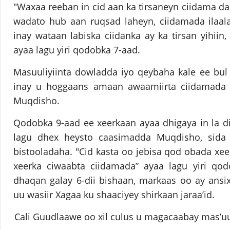
"Waxaa reeban in cid aan ka tirsaneyn ciidama 
wadato hub aan ruqsad laheyn, ciidamada ilaal
inay wataan labiska ciidanka ay ka tirsan yihiin,
ayaa lagu yiri qodobka 7-aad.
Masuuliyiinta dowladda iyo qeybaha kale ee bul
inay u hoggaans amaan awaamiirta ciidamada
Muqdisho.
Qodobka 9-aad ee xeerkaan ayaa dhigaya in la 
lagu dhex heysto caasimadda Muqdisho, sida
bistooladaha. "Cid kasta oo jebisa qod obada xee
xeerka ciwaabta ciidamada” ayaa lagu yiri qo
dhaqan galay 6-dii bishaan, markaas oo ay ansix
uu wasiir Xagaa ku shaaciyey shirkaan jaraa’id.
Cali Guudlaawe oo xil culus u magacaabay mas’u