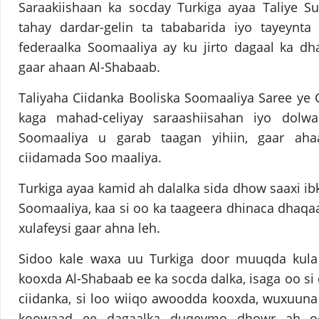
Saraakiishaan ka socday Turkiga ayaa Taliye S
tahay dardar-gelin ta tababarida iyo tayeynta 
federaalka Soomaaliya ay ku jirto dagaal ka dh
gaar ahaan Al-Shabaab.
Taliyaha Ciidanka Booliska Soomaaliya Saree ye
kaga mahad-celiyay saraashiisahan iyo dol
Soomaaliya u garab taagan yihiin, gaar aha
ciidamada Soo maaliya.
Turkiga ayaa kamid ah dalalka sida dhow saaxi ib
Soomaaliya, kaa si oo ka taageera dhinaca dhaqaa
xulafeysi gaar ahna leh.
Sidoo kale waxa uu Turkiga door muuqda kula
kooxda Al-Shabaab ee ka socda dalka, isaga oo si
ciidanka, si loo wiiqo awoodda kooxda, wuxuuna f
koowaad ee dagaalka duqeymo dhowr ah oo