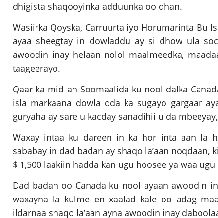
dhigista shaqooyinka adduunka oo dhan.
Wasiirka Qoyska, Carruurta iyo Horumarinta Bu l
ayaa sheegtay in dowladdu ay si dhow ula soco
awoodin inay helaan nolol maalmeedka, maada
taageerayo.
Qaar ka mid ah Soomaalida ku nool dalka Canad
isla markaana dowla dda ka sugayo gargaar aya
guryaha ay sare u kacday sanadihii u da mbeeyay, 
Waxay intaa ku dareen in ka hor inta aan la he
sababay in dad badan ay shaqo la’aan noqdaan, ki
$ 1,500 laakiin hadda kan ugu hoosee ya waa ugu 
Dad badan oo Canada ku nool ayaan awoodin inay
waxayna la kulme en xaalad kale oo adag maa
ildarnaa shaqo la’aan ayna awoodin inay dabool