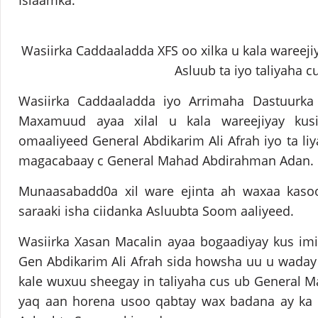
Islaamka.
Wasiirka Caddaaladda XFS oo xilka u kala wareejiy
Asluub ta iyo taliyaha c
Wasiirka Caddaaladda iyo Arrimaha Dastuurk
Maxamuud ayaa xilal u kala wareejiyay kusi
omaaliyeed General Abdikarim Ali Afrah iyo ta l
magacabaay c General Mahad Abdirahman Adan.
Munaasabadd0a xil ware ejinta ah waxaa kasoo
saraaki isha ciidanka Asluubta Soom aaliyeed.
Wasiirka Xasan Macalin ayaa bogaadiyay kus imih
Gen Abdikarim Ali Afrah sida howsha uu u waday i
kale wuxuu sheegay in taliyaha cus ub General 
yaq aan horena usoo qabtay wax badana ay ka 