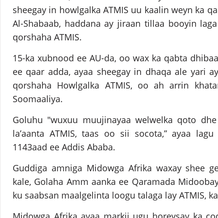
sheegay in howlgalka ATMIS uu kaalin weyn ka q
Al-Shabaab, haddana ay jiraan tillaa booyin la
qorshaha ATMIS.
15-ka xubnood ee AU-da, oo wax ka qabta dhiba
ee qaar adda, ayaa sheegay in dhaqa ale yari a
qorshaha Howlgalka ATMIS, oo ah arrin khat
Soomaaliya.
Goluhu "wuxuu muujinayaa welwelka qoto dhe 
la’aanta ATMIS, taas oo sii socota,” ayaa lagu 
1143aad ee Addis Ababa.
Guddiga amniga Midowga Afrika waxay shee ge
kale, Golaha Amm aanka ee Qaramada Midoobay 
ku saabsan maalgelinta loogu talaga lay ATMIS, ka
Midowga Afrika ayaa markii ugu horeysay ka 