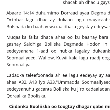
shacab ah dhac u gays
Abaare 14:14 duhurnimo Dorraad ayaa Degma 
Octobar lagu dhac ay dukaan lagu magacaab
Bulshada ku baahay waxaa dhaca geystay edeysane
Muqaalka falka dhaca ahaa oo ku baahay bara 
gashay Saldhiga Boliiska Degmada Hodon in
eedeysanaha 1-aad oo hubka lagalay dukaan
Soomaaliyeed. Wallow, Kuwii kale lagu raadj oo
Soomaaliya.
Cadadka teleefoonada ah ee lagu eedeyay ay aa
ahaa A32, A13 iyo A33."Ummadda Soomaaliyeed,
eedeysanuhu gacanta Boliiska ku jiro cadaaladana
Qoraal ka Booliska.
Ciidanka Booliiska oo toogtay dhagar qabe 