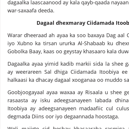
dagaalka laascaanood ay kala qayb-qaada nayaan
war-saxaafa deeda.
Dagaal dhexmaray Ciidamada Itoob
Warar dheeraad ah ayaa ka soo baxaya Dag aal 
iyo Xubno ka tirsan ururka Al-Shabaab ku dhe
Gobolka Baay, kaas oo geystay khasaaro kala duw
Dagaalka ayaa yimid kadib markii sida la shee 
ay weerareen Sal dhiga Ciidamada Itoobiya e
halkaasi ka dhacay dagaal xooganaa oo muddo s
Goobjoogayaal ayaa waxaa ay Risaala u shee 
rasaasta ay isku adeegsanayeen labada dhina
Itoobiya ay adeegsanayeen madaafiic cul cul
degmada Diins oor iyo degaannada hoostaga.
Weli majirto cid heshay khasaaraha rasmiga 