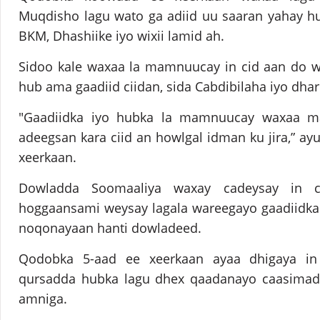
Muqdisho lagu wato ga adiid uu saaran yahay hu
BKM, Dhashiike iyo wixii lamid ah.
Sidoo kale waxaa la mamnuucay in cid aan do w
hub ama gaadiid ciidan, sida Cabdibilaha iyo dhar
"Gaadiidka iyo hubka la mamnuucay waxaa m
adeegsan kara ciid an howlgal idman ku jira,” a
xeerkaan.
Dowladda Soomaaliya waxay cadeysay in ci
hoggaansami weysay lagala wareegayo gaadiidka
noqonayaan hanti dowladeed.
Qodobka 5-aad ee xeerkaan ayaa dhigaya in d
qursadda hubka lagu dhex qaadanayo caasimad
amniga.