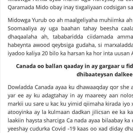
Qaramada Mido obay inay tixgaliyaan codsigan san
Midowga Yurub oo ah maalgeliyaha muhiimka ah 
Soomaaliya ay uga baahan tahay beesha caa
dhaqaalaha ah, tababaridda ciidamada amma
habeynta awood qeybsiga gudaha, si marxaladda
iyadoo kaliya 20 bilo ka harsan ka hor inta uusan 
Canada oo ballan qaaday in ay gargaar u f
dhibaateysan dalke
Dowladda Canada ayaa ku dhawaaqday qor she a
yar ee ay ku adagtahay in ay maareey aan nolo
markii uu sare u kac ku yimid qiimaha kirada iyo
atooyinka ay la kulmaan dadkan jilicsan ee ka 
laakiin haysta sharciga Ca nada ayaa bilaabay ka
yeeshay cudurka Covid -19 kaas oo xad diday d