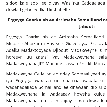
sidoo kale soo jee diyay Wasiirka Caddaalada
dowlad goboleedka Hirshabelle.
Ergeyga Gaarka ah ee Arrimaha Somaliland 
Jabuuti
Ergeyga Gaarka ah ee Arrimaha Somaliland
Mudane Abdikarim Hus sein Guled ayaa Shalay k
Aqalka Madaxtooyada Djibouti Madaxweyne Is m
horeeyn uu gaarsi iyay Madaxweynaha sala
Madaxweynaha JFS Mudane Hassan Sheikh Moh 
Madaxweyne Gelle oo ah oday Soomaaliyeed ay
iyo Ergeyga wax aa uu daarnaa wadatashi 
wadahadallada Somaliland ee dhawaan dib u bi
Madaxweynaha la wadaagay howsha culus 
Madaxweynaha uu u muujiay sida dowladda