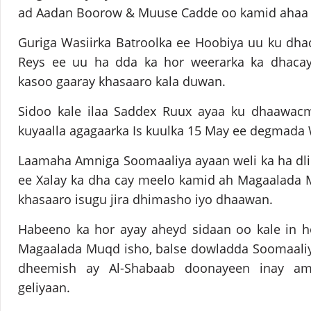
ad Aadan Boorow & Muuse Cadde oo kamid ahaa i
Guriga Wasiirka Batroolka ee Hoobiya uu ku dha
Reys ee uu ha dda ka hor weerarka ka dhacay,
kasoo gaaray khasaaro kala duwan.
Sidoo kale ilaa Saddex Ruux ayaa ku dhaawac
kuyaalla agagaarka Is kuulka 15 May ee degmada
Laamaha Amniga Soomaaliya ayaan weli ka ha dl
ee Xalay ka dha cay meelo kamid ah Magaalada 
khasaaro isugu jira dhimasho iyo dhaawan.
Habeeno ka hor ayay aheyd sidaan oo kale in h
Magaalada Muqd isho, balse dowladda Soomaaliy
dheemish ay Al-Shabaab doonayeen inay am
geliyaan.