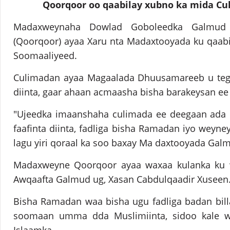
Qoorqoor oo qaabilay xubno ka mida Cu
Madaxweynaha Dowlad Goboleedka Galmud 
(Qoorqoor) ayaa Xaru nta Madaxtooyada ku qaabi
Soomaaliyeed.
Culimadan ayaa Magaalada Dhuusamareeb u tegay
diinta, gaar ahaan acmaasha bisha barakeysan e
"Ujeedka imaanshaha culimada ee deegaan ada
faafinta diinta, fadliga bisha Ramadan iyo weyne
lagu yiri qoraal ka soo baxay Ma daxtooyada Gal
Madaxweyne Qoorqoor ayaa waxaa kulanka ku w
Awqaafta Galmud ug, Xasan Cabdulqaadir Xuseen
Bisha Ramadan waa bisha ugu fadliga badan bill
soomaan umma dda Muslimiinta, sidoo kale wa