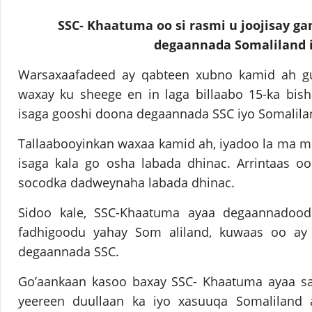
SSC- Khaatuma oo si rasmi u joojisay ga
degaannada Somaliland i
Warsaxaafadeed ay qabteen xubno kamid ah g
waxay ku sheege en in laga billaabo 15-ka bish
isaga gooshi doona degaannada SSC iyo Somalila
Tallaabooyinkan waxaa kamid ah, iyadoo la ma m
isaga kala go osha labada dhinac. Arrintaas oo
socodka dadweynaha labada dhinac.
Sidoo kale, SSC-Khaatuma ayaa degaannadoo
fadhigoodu yahay Som aliland, kuwaas oo ay
degaannada SSC.
Go’aankaan kasoo baxay SSC- Khaatuma ayaa s
yeereen duullaan ka iyo xasuuqa Somaliland