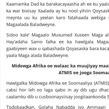
Kaamamka Dad ka barakacayaasha ah ee ku yaal
ka war bixisay Xaalada ay ku nool yihiin Qoysa
meynta uu ku yeelan karo fatahaada webiga 
Magaalada Baladweyne.
Sidoo kale’ Magaalo Muxumed Xuseen Maga alo
Hay’adaha Samo falka ee ka hawlgala Maga
gaabiyeen wax u qabashada Qoyasaska bara kaca
yaala Maga alada Baladweyne.
Midowga Afrika oo walaac ka muujiyay maal
ATMIS ee jooga Soomaa
Hawlgalka Midowga Afrika ee Soomaaliya (ATMIS)
cabsi hor leh oo laga qabo in ay dib ugu dha
caalamku dib u cusboonaysiisay joogitaankooda 
Todobaadkan, Golaha Nabadda iyo Ammaan k