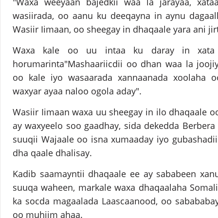
"Waxa weeyaan bajedkii waa la jarayaa, xata
wasiirada, oo aanu ku deeqayna in aynu dagaal
Wasiir Iimaan, oo sheegay in dhaqaale yara ani jir
Waxa kale oo uu intaa ku daray in xata l
horumarinta"Mashaariicdii oo dhan waa la jooji
oo kale iyo wasaarada xannaanada xoolaha oo
waxyar ayaa naloo ogola aday".
Wasiir Iimaan waxa uu sheegay in ilo dhaqaale 
ay waxyeelo soo gaadhay, sida dekedda Berbera
suuqii Wajaale oo isna xumaaday iyo gubashadi
dha qaale dhalisay.
Kadib saamayntii dhaqaale ee ay sababeen xanu
suuqa waheen, markale waxa dhaqaalaha Somalil
ka socda magaalada Laascaanood, oo sabababay 
oo muhiim ahaa.