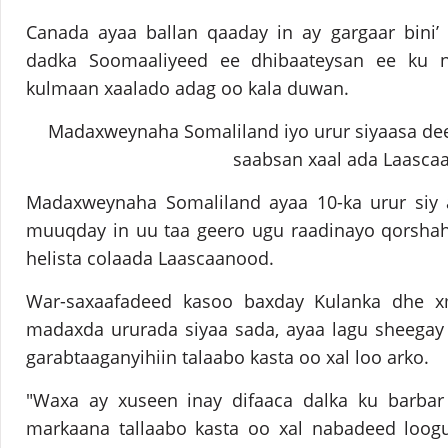
Canada ayaa ballan qaaday in ay gargaar bini’
dadka Soomaaliyeed ee dhibaateysan ee ku 
kulmaan xaalado adag oo kala duwan.
Madaxweynaha Somaliland iyo urur siyaasa de
saabsan xaal ada Laasca
Madaxweynaha Somaliland ayaa 10-ka urur siy 
muuqday in uu taa geero ugu raadinayo qorshah
helista colaada Laascaanood.
War-saxaafadeed kasoo baxday Kulanka dhe x
madaxda ururada siyaa sada, ayaa lagu sheegay
garabtaaganyihiin talaabo kasta oo xal loo arko.
"Waxa ay xuseen inay difaaca dalka ku barbar 
markaana tallaabo kasta oo xal nabadeed loogu