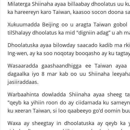
Milaterga Shiinaha ayaa billaabay dhoolatus uu k
ka hareereyn karo Taiwan, kaasoo socon doona 
Xukuumadda Beijing oo u aragta Taiwan gobol k
tilShalayy dhoolatus ka mid "digniin adag” u ah m
Dhoolatuska ayaa bilowday saacado kadib ma rk
Ing-wen, ay ka soo noqotay booqasho ay ku tagta
Wasaaradda gaashaandhigga ee Taiwan ayaa 
dagaalka iyo 8 mar kab oo uu Shiinaha leeyah
jasiiraddaas.
Warbaahinta dowladda Shiinaha ayaa sheeg tay
"qeyb ka yihiin roon do ay ciidamada ku samey
ku xeeran Taiwan, si loo qaabeeyo go’d oomin bu
Waxa ay sheegtay in dhoolatuska ay qeyb ka y