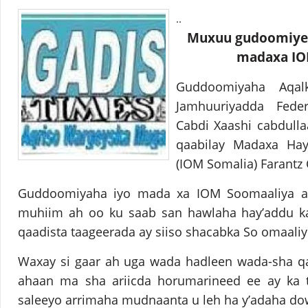
..
Muxuu gudoomiye C
madaxa IO
Guddoomiyaha Aqal
Jamhuuriyadda Fede
Cabdi Xaashi cabdullaa
qaabilay Madaxa Ha
(IOM Somalia) Farantz 
Guddoomiyaha iyo mada xa IOM Soomaaliya a
muhiim ah oo ku saab san hawlaha hay’addu k
qaadista taageerada ay siiso shacabka So omaaliy
Waxay si gaar ah uga wada hadleen wada-sha qa
ahaan ma sha ariicda horumarineed ee ay ka 
saleeyo arrimaha mudnaanta u leh ha y’adaha do