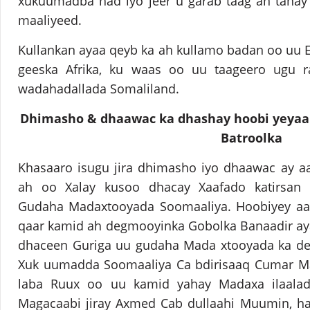
xukuumadba had iyo jeer u garab taag an tahay
maaliyeed.
Kullankan ayaa qeyb ka ah kullamo badan oo uu 
geeska Afrika, ku waas oo uu taageero ugu ra
wadahadallada Somaliland.
Dhimasho & dhaawac ka dhashay hoobi yeyaal
Batroolka
Khasaaro isugu jira dhimasho iyo dhaawac ay aa
ah oo Xalay kusoo dhacay Xaafado katirsan
Gudaha Madaxtooyada Soomaaliya. Hoobiyey aa
qaar kamid ah degmooyinka Gobolka Banaadir ay
dhaceen Guriga uu gudaha Mada xtooyada ka deg
Xuk uumadda Soomaaliya Ca bdirisaaq Cumar M
laba Ruux oo uu kamid yahay Madaxa ilaalad
Magacaabi jiray Axmed Cab dullaahi Muumin, 