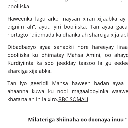
booliiska.
Haweenka lagu arko inaysan xiran xijaabka ay 
digniin ah”, ayuu yiri booliiska. Tan ayaa ga
hortagto "diidmada ka dhanka ah sharciga xija ab
Dibadbaxyo ayaa sanadkii hore hareeyay Iira
booliiska ku dhimatay Mahsa Amini, oo aha
Kurdiyiinta ka soo jeedday taasoo la gu eed
sharciga xija abka.
Tan iyo geeridii Mahsa haween badan ayaa is
ahaanna kuwa ku nool magaalooyinka waawey
khatarta ah in la xiro.
BBC SOMALI
Milateriga Shiinaha oo doonaya inuu 