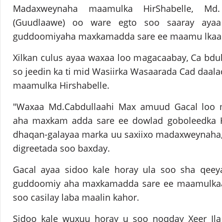
Madaxweynaha maamulka HirShabelle, Md.
(Guudlaawe) oo ware egto soo saaray aya
guddoomiyaha maxkamadda sare ee maamu lkaas
Xilkan culus ayaa waxaa loo magacaabay, Ca bdu
so jeedin ka ti mid Wasiirka Wasaarada Cad daala
maamulka Hirshabelle.
"Waxaa Md.Cabdullaahi Max amuud Gacal loo 
aha maxkam adda sare ee dowlad goboleedka H
dhaqan-galayaa marka uu saxiixo madaxweynaha, w
digreetada soo baxday.
Gacal ayaa sidoo kale horay ula soo sha qee
guddoomiy aha maxkamadda sare ee maamulkaaas
soo casilay laba maalin kahor.
Sidoo kale wuxuu horay u soo noqday Xeer Ila 