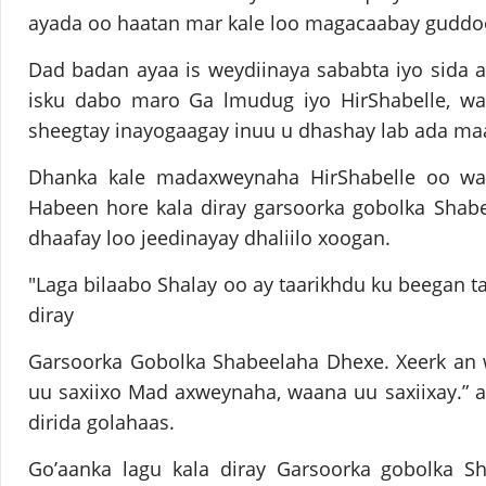
ayada oo haatan mar kale loo magacaabay gudd
Dad badan ayaa is weydiinaya sababta iyo sida 
isku dabo maro Ga lmudug iyo HirShabelle, w
sheegtay inayogaagay inuu u dhashay lab ada maa
Dhanka kale madaxweynaha HirShabelle oo war
Habeen hore kala diray garsoorka gobolka Shabe
dhaafay loo jeedinayay dhaliilo xoogan.
"Laga bilaabo Shalay oo ay taarikhdu ku beegan t
diray
Garsoorka Gobolka Shabeelaha Dhexe. Xeerk an
uu saxiixo Mad axweynaha, waana uu saxiixay.” ay
dirida golahaas.
Go’aanka lagu kala diray Garsoorka gobolka 