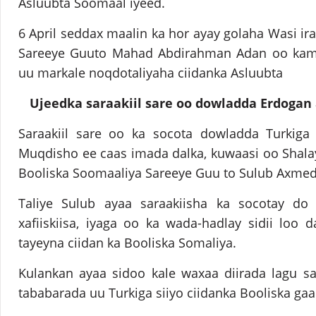
Asluubta Soomaal iyeed.
6 April seddax maalin ka hor ayay golaha Wasi 
Sareeye Guuto Mahad Abdirahman Adan oo kami
uu markale noqdotaliyaha ciidanka Asluubta
Ujeedka saraakiil sare oo dowladda Erdogan
Saraakiil sare oo ka socota dowladda Turkig
Muqdisho ee caas imada dalka, kuwaasi oo Shalay
Booliska Soomaaliya Sareeye Guu to Sulub Axmed 
Taliye Sulub ayaa saraakiisha ka socotay do
xafiiskiisa, iyaga oo ka wada-hadlay sidii loo d
tayeyna ciidan ka Booliska Somaliya.
Kulankan ayaa sidoo kale waxaa diirada lagu saa
tababarada uu Turkiga siiyo ciidanka Booliska ga