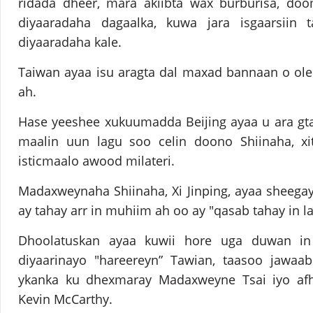
ridada dheer, mara akiibta wax burburisa, do
diyaaradaha dagaalka, kuwa jara isgaarsiin 
diyaaradaha kale.
Taiwan ayaa isu aragta dal maxad bannaan o ole
ah.
Hase yeeshee xukuumadda Beijing ayaa u ara gt
maalin uun lagu soo celin doono Shiinaha, xi
isticmaalo awood milateri.
Madaxweynaha Shiinaha, Xi Jinping, ayaa sheegay 
ay tahay arr in muhiim ah oo ay "qasab tahay in l
Dhoolatuskan ayaa kuwii hore uga duwan in 
diyaarinayo "hareereyn” Tawian, taasoo jawaa
ykanka ku dhexmaray Madaxweyne Tsai iyo afh
Kevin McCarthy.