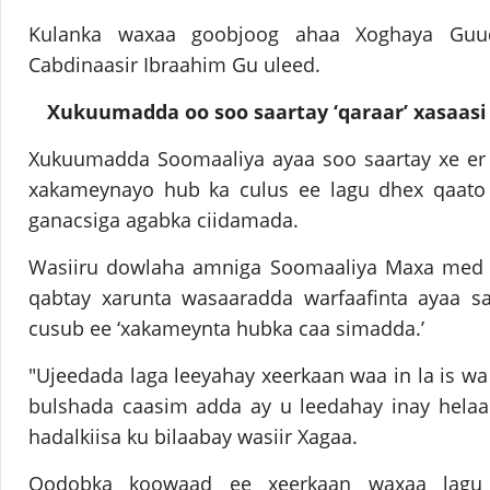
Kulanka waxaa goobjoog ahaa Xoghaya Guu
Cabdinaasir Ibraahim Gu uleed.
Xukuumadda oo soo saartay ‘qaraar’ xasaasi
Xukuumadda Soomaaliya ayaa soo saartay xe er
xakameynayo hub ka culus ee lagu dhex qaato
ganacsiga agabka ciidamada.
Wasiiru dowlaha amniga Soomaaliya Maxa med Ca
qabtay xarunta wasaaradda warfaafinta ayaa sa
cusub ee ‘xakameynta hubka caa simadda.’
"Ujeedada laga leeyahay xeerkaan waa in la is wa
bulshada caasim adda ay u leedahay inay helaan
hadalkiisa ku bilaabay wasiir Xagaa.
Qodobka koowaad ee xeerkaan waxaa lagu