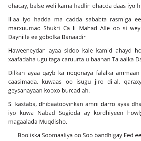
dhacay, balse weli kama hadlin dhacda daas iyo h
Illaa iyo hadda ma cadda sababta rasmiga ee
marxuumad Shukri Ca li Mahad Alle oo si we
Dayniile ee gobolka Banaadir
Haweeneydan ayaa sidoo kale kamid ahayd ho
xaafadaha ugu taga caruurta u baahan Talaalka D
Dilkan ayaa qayb ka noqonaya falalka ammaan 
caasimada, kuwaas oo isugu jiro dilal, qara
geysanayaan kooxo burcad ah.
Si kastaba, dhibaatooyinkan amni darro ayaa dhac
iyo kuwa Nabad Sugidda ay kordhiyeen howl
magaalada Muqdisho.
Booliska Soomaaliya oo Soo bandhigay Eed ee