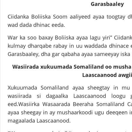
Garasbaaley
Ciidanka Boliiska Soom aaliyeed ayaa toogtay 
wad dada dhinac eeda.
War ka soo baxay Boliiska ayaa lagu yiri” Ciidan
kulmay dharqabe rabay in uu waddada dhinace 
Garasbaaley, dha gar qabaha ayaa sameeyay iska 
Wasiirada xukuumada Somaliland oo musha a
Laascaanood awgi
Xukuumada Somaliland ayaa sheegtay in mu 
wasiirada si dagaalka Laascaanood loogu 
eed.Wasiirka Wasaarada Beeraha Somaliland C
ayaa sheegay in ay mushaarkoodi ugu deeqeen in
magaalada Laascaanood.