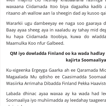
waxaana Ciidamada Itoo biya dagaalka kadib 
ritaano ah wallow aan la sheegin dad ay kusoo qa
Wararkii ugu dambeeyay ee naga soo gaaraya 
Baay ayaa sheeg aya in xaaladu ay tahay mid de
ku haya Ciidamada Itoobiya, kuwa do wladd
Maamulka Koo nfur Galbeed.
QM iyo dowladda Finland oo ka wada hadlay
kajirta Soomaaliy
Ku-xigeenka Ergeyga Gaarka ah ee Qaramada Mid
Magaalada Mu qdisho ee Caasimadda Soomaali
Wasiirka Arrimaha Dibadda Finland Pekka Haavist
Labada dhinac ayaa waxaa ay ka wada had lee
Soomaaliya iyo muhiimadda ay leedahay taageera