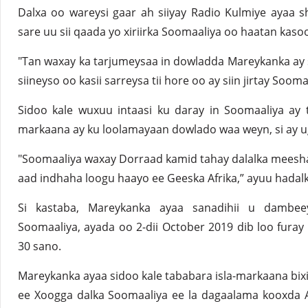
Dalxa oo wareysi gaar ah siiyay Radio Kulmiye ayaa 
sare uu sii qaada yo xiriirka Soomaaliya oo haatan kaso
"Tan waxay ka tarjumeysaa in dowladda Mareykanka ay 
siineyso oo kasii sarreysa tii hore oo ay siin jirtay Sooma
Sidoo kale wuxuu intaasi ku daray in Soomaaliya ay t
markaana ay ku loolamayaan dowlado waa weyn, si ay ug
"Soomaaliya waxay Dorraad kamid tahay dalalka meesh
aad indhaha loogu haayo ee Geeska Afrika,” ayuu hadalkii
Si kastaba, Mareykanka ayaa sanadihii u dambee
Soomaaliya, ayada oo 2-dii October 2019 dib loo fura
30 sano.
Mareykanka ayaa sidoo kale tababara isla-markaana b
ee Xoogga dalka Soomaaliya ee la dagaalama kooxda 