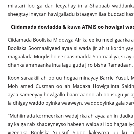
milatari loo ga dan leeyahay in al-Shabaab waddank
sheegtay inaysan hawlgalladu istaagayn ilaa buqcad kas
Ciidamada dowladda & kuwa ATMIS oo howlgal wada
Ciidamada Booliska Midowga Afrika ee ku meel gaarka a
Booliska Soomaaliyeed ayaa si wada jir ah u kordhiya
magaalada Muqdisho ee caasimadda Soomaaliya, si ay u 
dhanka ammaanka inta lagu guda jiro bisha Ramadaan.
Koox saraakiil ah oo uu hogaa minayay Barrie Yusuf, M
Moh amed Cusman oo ah Madaxa Howlgalinta Saldhi
ayaa sameeyay howlgallo baaritaanno ah oo isugu jir 
la dhigay waddo oyinka waaweyn. waddooyinka gala xar
"Muhiimada kormeerkan wadajirka ah ayaa ah in dadka
ay ka ga rab shaqeyneyso habeen walba si loo hagaajiyo
xigeenka Booliska Yuusuf. Sidoo kalewaxa uu ku c