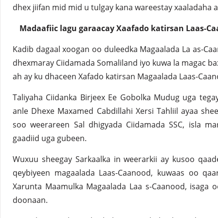
dhex jiifan mid mid u tulgay kana wareestay xaaladaha 
Madaafiic lagu garaacay Xaafado katirsan Laas-C
Kadib dagaal xoogan oo duleedka Magaalada La as-Caa
dhexmaray Ciidamada Somaliland iyo kuwa la magac bax
ah ay ku dhaceen Xafado katirsan Magaalada Laas-Caan
Taliyaha Ciidanka Birjeex Ee Gobolka Mudug uga teg
anle Dhexe Maxamed Cabdillahi Xersi Tahliil ayaa she
soo weerareen Sal dhigyada Ciidamada SSC, isla mar
gaadiid uga gubeen.
Wuxuu sheegay Sarkaalka in weerarkii ay kusoo qaade
qeybiyeen magaalada Laas-Caanood, kuwaas oo qaa
Xarunta Maamulka Magaalada Laa s-Caanood, isaga oo
doonaan.