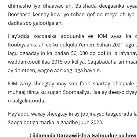
dhimasho iyo dhaawac ah. Bulshada deegaanka ayaa
Boosaaso keenay kow iyo toban qof oo meyd ah iyo 
dadka soo galootiga ah.
Hay'adda socdaalka adduunka ee IOM ayaa ka dey
Itoobiyaanka ah ee ku qulqula Yemen. Sahan 2021 lagu 
lagu ogaaday in ka badan 50, 000 oo qof in la la’yaha
waddankoodii ilaa 2015 oo keliya. Caqabadaha ammaan
ay dhinteen, iyagoo aan xog laga haynin.
IOM waxy sheegtay inay soo food saartay dhaqaale
muhaajiriinta ku sugan Soomaaliya. Ilaa ay deeq-bixiy
maalgelintooda.
Hay’addu waxay sheegtay in ay joojinayso taageerada 
Soogalootiga marka la gaadho Juun 2023.
Ciidamada Daraawiishta Galmudug oo howlg