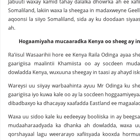
Jabuuti waxay kamid tahay dalalka dhowrka ah ee xaf
Somaliland, lakiin waxa la sheegaa in madaxweyne Gee
aqoonsi la siiyo Somaliland, sida ay ku doodaan siyaa
ah.
Hogaamiyaha mucaaradka Kenya oo sheeg ay in 
Ra’iisul Wasaarihii hore ee Kenya Raila Odinga ayaa s
gaarigiisa maalintii Khamiista oo ay socdeen mud
dowladda Kenya, wuxuuna sheegay in taasi ay ahayd isku
Wareysi uu siiyay warbaahinta ayuu Mr Odinga ku she
gaarigiisa iyo kuwa kale oo ay la socdeen hoggaamiyey
dibadbaxyo ka dhacayay xaafadda Eastland ee magaalad
Waxa uu sidoo kale ku eedeeyay booliiska in ay beegsad
mudaaharaadyada ka dhanka ah dowladda, waxa uu
qorshayaal lagu weerarayo xafiisyada kooxda horm