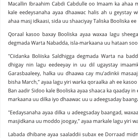
Macallin Ibraahim Cabdi Cabdulle oo Imaam ka ahaa m
kale eedeysanaha ayaa dhaawac halis ah u geystay wi
ahaa masj idkaasi, sida uu shaaciyay Taliska Booliska e
Qoraal kasoo baxay Booliska ayaa waxaa lagu sheeg
degmada Warta Nabadda, isla-markaana uu hataan soo 
"Ciidanka Boliiska Saldhigga degmada Warta na bad
dhigay nin lagu eedeeyay in uu dil ugaystay imaam
Garasbaaleey, halka uu dhaawa cay mu’adinkii masaa
bisha March,” ayaa lagu yiri warka qoraalka ah ee kasoo
Ban aadir Sidoo kale Booliska ayaa shaaca ka qaaday in 
markaana uu dilka iyo dhaawac uu u adeegsaday baang
"Eedaysanaha ayaa dilka u adeegsaday baangad, waxaan
masjidkana uu moddo joogay,” ayaa markale lagu yiri wa
Labada dhibane ayaa saaladdii subax ee Dorraad mid