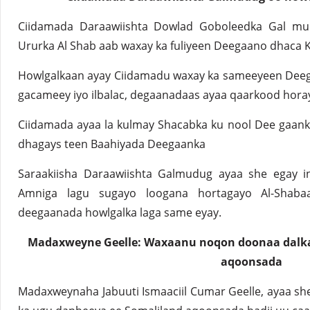
Ciidamada Daraawiishta Dowlad Goboleedka Gal mu
Ururka Al Shab aab waxay ka fuliyeen Deegaano dhaca
Howlgalkaan ayay Ciidamadu waxay ka sameeyeen Deega
gacameey iyo ilbalac, degaanadaas ayaa qaarkood hora
Ciidamada ayaa la kulmay Shacabka ku nool Dee gaan
dhagays teen Baahiyada Deegaanka
Saraakiisha Daraawiishta Galmudug ayaa she egay i
Amniga lagu sugayo loogana hortagayo Al-Shab
deegaanada howlgalka laga same eyay.
Madaxweyne Geelle: Waxaanu noqon doonaa dalka
aqoonsada
Madaxweynaha Jabuuti Ismaaciil Cumar Geelle, ayaa sh