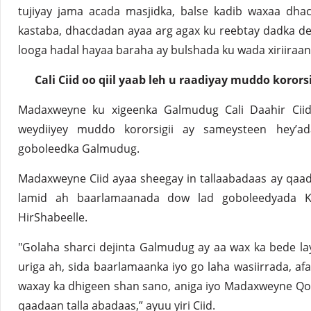
tujiyay jama acada masjidka, balse kadib waxaa dhac
kastaba, dhacdadan ayaa arg agax ku reebtay dadka d
looga hadal hayaa baraha ay bulshada ku wada xiriiraan 
Cali Ciid oo qiil yaab leh u raadiyay muddo koror
Madaxweyne ku xigeenka Galmudug Cali Daahir Ciid
weydiiyey muddo kororsigii ay sameysteen hey’a
goboleedka Galmudug.
Madaxweyne Ciid ayaa sheegay in tallaabadaas ay qaa
lamid ah baarlamaanada dow lad goboleedyada Ko
HirShabeelle.
"Golaha sharci dejinta Galmudug ay aa wax ka bede l
uriga ah, sida baarlamaanka iyo go laha wasiirrada, af
waxay ka dhigeen shan sano, aniga iyo Madaxweyne Qo
qaadaan talla abadaas,” ayuu yiri Ciid.