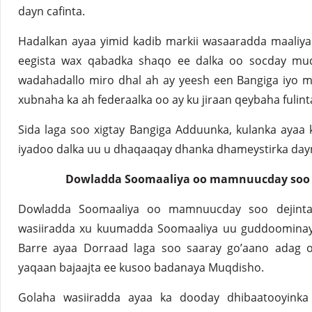
dayn cafinta.
Hadalkan ayaa yimid kadib markii wasaaradda maaliyad
eegista wax qabadka shaqo ee dalka oo socday m
wadahadallo miro dhal ah ay yeesh een Bangiga iyo 
xubnaha ka ah federaalka oo ay ku jiraan qeybaha fulin
Sida laga soo xigtay Bangiga Adduunka, kulanka ayaa
iyadoo dalka uu u dhaqaaqay dhanka dhameystirka dayn
Dowladda Soomaaliya oo mamnuucday soo d
Dowladda Soomaaliya oo mamnuucday soo dejinta 
wasiiradda xu kuumadda Soomaaliya uu guddoominay
Barre ayaa Dorraad laga soo saaray go’aano adag 
yaqaan bajaajta ee kusoo badanaya Muqdisho.
Golaha wasiiradda ayaa ka dooday dhibaatooyink