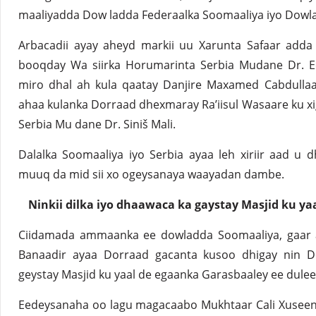
maaliyadda Dow ladda Federaalka Soomaaliya iyo Dowla
Arbacadii ayay aheyd markii uu Xarunta Safaar adda
booqday Wa siirka Horumarinta Serbia Mudane Dr. Ed
miro dhal ah kula qaatay Danjire Maxamed Cabdullaa
ahaa kulanka Dorraad dhexmaray Ra’iisul Wasaare ku x
Serbia Mu dane Dr. Siniš Mali.
Dalalka Soomaaliya iyo Serbia ayaa leh xiriir aad u
muuq da mid sii xo ogeysanaya waayadan dambe.
Ninkii dilka iyo dhaawaca ka gaystay Masjid ku ya
Ciidamada ammaanka ee dowladda Soomaaliya, gaar 
Banaadir ayaa Dorraad gacanta kusoo dhigay nin D
geystay Masjid ku yaal de egaanka Garasbaaley ee dule
Eedeysanaha oo lagu magacaabo Mukhtaar Cali Xuseen