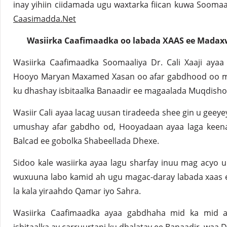
inay yihiin ciidamada ugu waxtarka fiican kuwa Sooma
Caasimadda.Net
Wasiirka Caafimaadka oo labada XAAS ee Mada
Wasiirka Caafimaadka Soomaaliya Dr. Cali Xaaji ayaa
Hooyo Maryan Maxamed Xasan oo afar gabdhood oo m
ku dhashay isbitaalka Banaadir ee magaalada Muqdisho
Wasiir Cali ayaa lacag uusan tiradeeda shee gin u gee
umushay afar gabdho od, Hooyadaan ayaa laga keen
Balcad ee gobolka Shabeellada Dhexe.
Sidoo kale wasiirka ayaa lagu sharfay inuu mag acyo
wuxuuna labo kamid ah ugu magac-daray labada xaas
la kala yiraahdo Qamar iyo Sahra.
Wasiirka Caafimaadka ayaa gabdhaha mid ka mid 