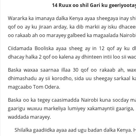
14 Ruux oo shil Gari ku geeriyoot
Wararka ka imanaya dalka Kenya ayaa sheegaya inay shil
qof oo ay ku jiraan arday, ka dib markii ay isku dhace
oo rakaab ah oo marayey galbeed ka magaalada Nairobi
Ciidamada Booliska ayaa sheeg ay in 12 qof ay ku dh
dhacay halka 2 qof oo kalena ay dhinteen intii loo sii wa
Baska waxaa saarnaa illaa 30 qof oo rakaab ah, wax
dhimashadu ay sii korodho, sida uu sheegay sarkaal ka
magcaabo Tom Odera.
Baska oo ka tegey caasimadda Nairobi kuna socday m
gaarigu wuxuu markeliya lumiyey xakamayntii gaariga, 
waddada marayey.
Shilalka gaadiidka ayaa aad ugu badan dalka Kenya.