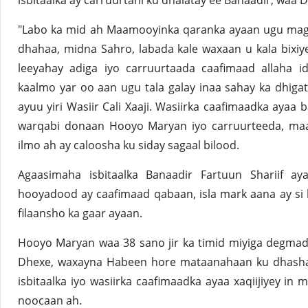
isbitaalka ay carruurtani ku dhalatay ee Banaadir, waa D
"Labo ka mid ah Maamooyinka qaranka ayaan ugu mag
dhahaa, midna Sahro, labada kale waxaan u kala bixiye
leeyahay adiga iyo carruurtaada caafimaad allaha id
kaalmo yar oo aan ugu tala galay inaa sahay ka dhiga
ayuu yiri Wasiir Cali Xaaji. Wasiirka caafimaadka ayaa 
warqabi donaan Hooyo Maryan iyo carruurteeda, maad
ilmo ah ay caloosha ku siday sagaal bilood.
Agaasimaha isbitaalka Banaadir Fartuun Shariif aya
hooyadood ay caafimaad qabaan, isla mark aana ay si b
filaansho ka gaar ayaan.
Hooyo Maryan waa 38 sano jir ka timid miyiga degmad
Dhexe, waxayna Habeen hore mataanahaan ku dhashay
isbitaalka iyo wasiirka caafimaadka ayaa xaqiijiyey in 
noocaan ah.