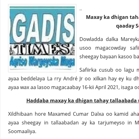
..
Maxay ka dhigan tah
qaaday S
Dowladda dalka Mareyk
usoo magacowday safii
sheegay bayaan kasoo ba
Safiirka cusub oo lagu 
ayaa beddelaya La rry André Jr oo xilkan hay ey ku d
ayaa wax aa lasoo magacaabay 16-kii April 2021, isaga
Haddaba maxay ka dhigan tahay tallaabada
Xildhibaan hore Maxamed Cumar Dalxa oo kamid ahaa
ayaa sheegay in tallaabadan ay ka tarjumeyso in 
Soomaaliya.