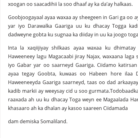
xoogan oo saacadihii la soo dhaaf ay ka da’ay halkaas.
Goobjoogayaal ayaa waxaa ay sheegeen in Gari ga oo 
yar iyo Darawalka Gaariga uu ku dhacay Togga kad
dadweyne gobta ku sugnaa ka diiday in uu ka joogo toga
Inta la xaqiijiyay shilkaas ayaa waxaa ku dhimatay
Haweeneey lagu Magacaabi jiray Najax, waxaana laga 
iyo Gabar yar oo saarneyd Gaariga. Ciidamo katirsa
ayaa tegay Goobta, kuwaas oo Habeen hore ilaa 
Haweeneeyda Gaariga saarneyd, taas oo dad arkaayay
kadib markii ay weeysay cid u soo gurmata.Todobaadk
raaxada ah uu ku dhacay Toga weyn ee Magaalada Har
khasaaro ah ka dhalan ay kasoo saareen Ciidamada
dam demiska Somaliland.