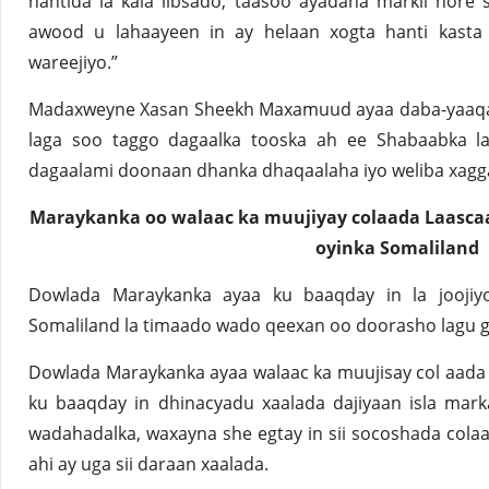
hantida la kala iibsado, taasoo ayadana markii hore s
awood u lahaayeen in ay helaan xogta hanti kasta 
wareejiyo.”
Madaxweyne Xasan Sheekh Maxamuud ayaa daba-yaaqadi
laga soo taggo dagaalka tooska ah ee Shabaabka lag
dagaalami doonaan dhanka dhaqaalaha iyo weliba xagga
Maraykanka oo walaac ka muujiyay colaada Laascaa
oyinka Somaliland
Dowlada Maraykanka ayaa ku baaqday in la joojiyo
Somaliland la timaado wado qeexan oo doorasho lagu 
Dowlada Maraykanka ayaa walaac ka muujisay col aada
ku baaqday in dhinacyadu xaalada dajiyaan isla mar
wadahadalka, waxayna she egtay in sii socoshada colaa
ahi ay uga sii daraan xaalada.