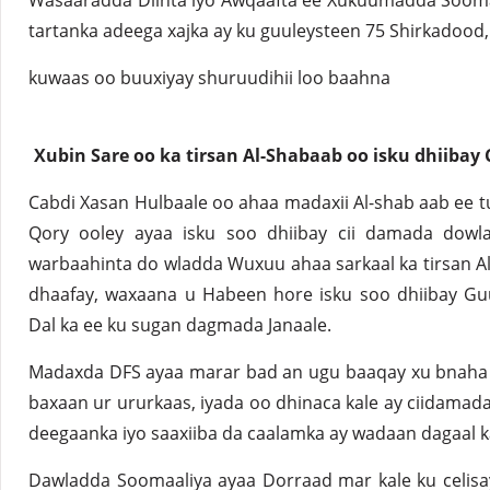
Wasaaradda Diinta iyo Awqaafta ee Xukuumadda Sooma
tartanka adeega xajka ay ku guuleysteen 75 Shirkadood,
kuwaas oo buuxiyay shuruudihii loo baahna
Xubin Sare oo ka tirsan Al-Shabaab oo isku dhiiba
Cabdi Xasan Hulbaale oo ahaa madaxii Al-shab aab ee
Qory ooley ayaa isku soo dhiibay cii damada dowla
warbaahinta do wladda Wuxuu ahaa sarkaal ka tirsan Al
dhaafay, waxaana u Habeen hore isku soo dhiibay Gu
Dal ka ee ku sugan dagmada Janaale.
Madaxda DFS ayaa marar bad an ugu baaqay xu bnaha 
baxaan ur ururkaas, iyada oo dhinaca kale ay ciidama
deegaanka iyo saaxiiba da caalamka ay wadaan dagaal k
Dawladda Soomaaliya ayaa Dorraad mar kale ku celisay