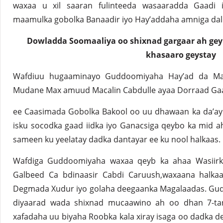
waxaa u xil saaran fulinteeda wasaaradda Gaadi
maamulka gobolka Banaadir iyo Hay’addaha amniga dal
Dowladda Soomaaliya oo shixnad gargaar ah gey
khasaaro geystay
Wafdiuu hugaaminayo Guddoomiyaha Hay’ad da Maa
Mudane Max amuud Macalin Cabdulle ayaa Dorraad Ga
ee Caasimada Gobolka Bakool oo uu dhawaan ka da’ay
isku socodka gaad iidka iyo Ganacsiga qeybo ka mid 
sameen ku yeelatay dadka dantayar ee ku nool halkaas.
Wafdiga Guddoomiyaha waxaa qeyb ka ahaa Wasiir
Galbeed Ca bdinaasir Cabdi Caruush,waxaana halk
Degmada Xudur iyo golaha deegaanka Magalaadas. Gud
diyaarad wada shixnad mucaawino ah oo dhan 7-ta
xafadaha uu biyaha Roobka kala xiray isaga oo dadka 