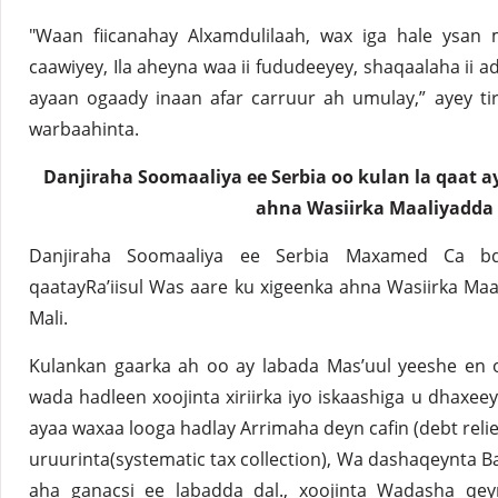
"Waan fiicanahay Alxamdulilaah, wax iga hale ysan 
caawiyey, Ila aheyna waa ii fududeeyey, shaqaalaha ii
ayaan ogaady inaan afar carruur ah umulay,” ayey t
warbaahinta.
Danjiraha Soomaaliya ee Serbia oo kulan la qaat a
ahna Wasiirka Maaliyadda 
Danjiraha Soomaaliya ee Serbia Maxamed Ca bd
qaatayRa’iisul Was aare ku xigeenka ahna Wasiirka Maa
Mali.
Kulankan gaarka ah oo ay labada Mas’uul yeeshe en
wada hadleen xoojinta xiriirka iyo iskaashiga u dhaxeey
ayaa waxaa looga hadlay Arrimaha deyn cafin (debt relie
uruurinta(systematic tax collection), Wa dashaqeynta Ba
aha ganacsi ee labadda dal., xoojinta Wadasha qe