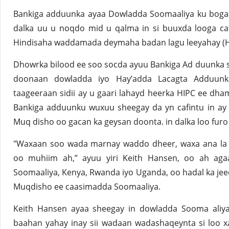
Bankiga adduunka ayaa Dowladda Soomaaliya ku bogaa
dalka uu u noqdo mid u qalma in si buuxda looga ca
Hindisaha waddamada deymaha badan lagu leeyahay (H
Dhowrka bilood ee soo socda ayuu Bankiga Ad duunka s
doonaan dowladda iyo Hay’adda Lacagta Adduunka
taageeraan sidii ay u gaari lahayd heerka HIPC ee dha
Bankiga adduunku wuxuu sheegay da yn cafintu in a
Muq disho oo gacan ka geysan doonta. in dalka loo fur
"Waxaan soo wada marnay waddo dheer, waxa ana la g
oo muhiim ah,” ayuu yiri Keith Hansen, oo ah ag
Soomaaliya, Kenya, Rwanda iyo Uganda, oo hadal ka jee
Muqdisho ee caasimadda Soomaaliya.
Keith Hansen ayaa sheegay in dowladda Sooma aliy
baahan yahay inay sii wadaan wadashaqeynta si loo xaq