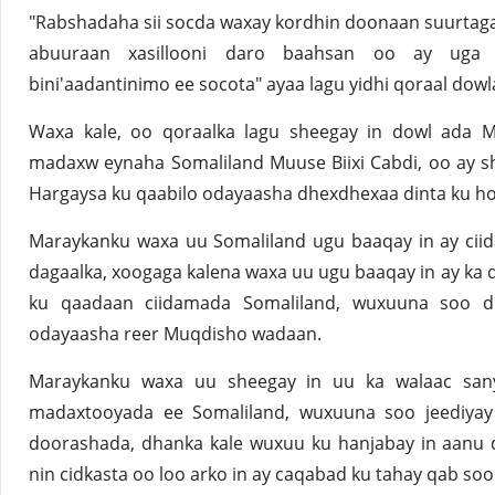
"Rabshadaha sii socda waxay kordhin doonaan suurtaga
abuuraan xasillooni daro baahsan oo ay uga 
bini'aadantinimo ee socota" ayaa lagu yidhi qoraal do
Waxa kale, oo qoraalka lagu sheegay in dowl ada 
madaxw eynaha Somaliland Muuse Biixi Cabdi, oo ay sh
Hargaysa ku qaabilo odayaasha dhexdhexaa dinta ku h
Maraykanku waxa uu Somaliland ugu baaqay in ay cii
dagaalka, xoogaga kalena waxa uu ugu baaqay in ay ka 
ku qaadaan ciidamada Somaliland, wuxuuna soo d
odayaasha reer Muqdisho wadaan.
Maraykanku waxa uu sheegay in uu ka walaac san
madaxtooyada ee Somaliland, wuxuuna soo jeediyay i
doorashada, dhanka kale wuxuu ku hanjabay in aanu d
nin cidkasta oo loo arko in ay caqabad ku tahay qab so