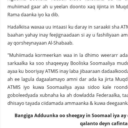
muhiimad gaar ah u yeelan doonto xaq iijinta in Muqd
Rama daanka iyo ka dib.
Hadalkiisa waxaa uu intaasi ku daray in saraakii sha AT
baahan yahay inay feejignaadaan si ay u fashiliyaan a
ay qorsheynayaan Al-Shabaab.
"Muhiimada kormeerkan waa in la dhimo weerarr ada k
sarkaalka ka soo shaqeeyay Booliska Soomaaliya mud
ayaa ku booriyay ATMIS inay laba jibaaraan dadaalkood
ah ee lagula dagaalamayo amni dar ada ka jirta Muqd
ATMIS iyo kuwa Soomaaliya ayaa sidoo kale roon
goboleedyada xubnaha ka ah dowladda Federaalka, taa
dhisayo tayada ciidamada ammaanka & kuwa deegaank
Bangiga Adduunka oo sheegay in Soomaal iya ay 
qalanto deyn cafinta