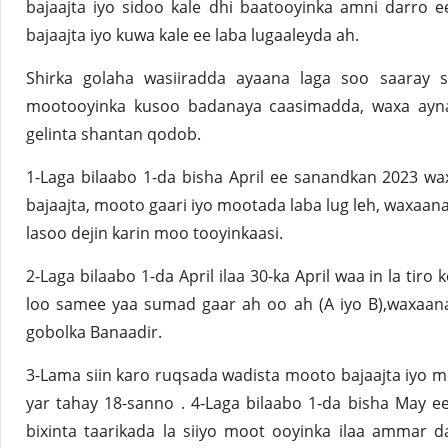
bajaajta iyo sidoo kale dhi baatooyinka amni darro 
bajaajta iyo kuwa kale ee laba lugaaleyda ah.
Shirka golaha wasiiradda ayaana laga soo saaray 
mootooyinka kusoo badanaya caasimadda, waxa ayna
gelinta shantan qodob.
1-Laga bilaabo 1-da bisha April ee sanandkan 2023 wa
bajaajta, mooto gaari iyo mootada laba lug leh, waxaan
lasoo dejin karin moo tooyinkaasi.
2-Laga bilaabo 1-da April ilaa 30-ka April waa in la tir
loo samee yaa sumad gaar ah oo ah (A iyo B),waxaan
gobolka Banaadir.
3-Lama siin karo ruqsada wadista mooto bajaajta iyo mo
yar tahay 18-sanno . 4-Laga bilaabo 1-da bisha May e
bixinta taarikada la siiyo moot ooyinka ilaa ammar d