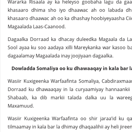
Wararka Risaala ay ka heleyso goobaha lagu da gaa
khasaaro dhima sho iyo dhaawac ah oo labada dhi
khasaaro dhaawac ah oo ka dhashay hoobiyeyaasha Ci
Magaalada Laas-Caanood.
Dagaalka Dorraad ka dhacay duleedka Magaala da L
Sool ayaa ku soo aadaya xilli Mareykanka war kasoo 
dagaalamay Magaalada inay joojiyaan dagaalka.
Dowladda Somaliya oo ku dhawaaqay in kala bar l
Wasiir Kuxigeenka Warfaafinta Somaliya, Cabdiraxmaa
Dorraad ku dhawaaqay in la curyaamiyay hannaankii 
Shabaab, ka dib markii talada dalka uu la ware
Maxamuud.
Wasiir Kuxigeenka Warfaafinta oo shir jaraa’id ku 
tilmaamay in kala bar la dhimay dhaqaalihii ay heli jiree