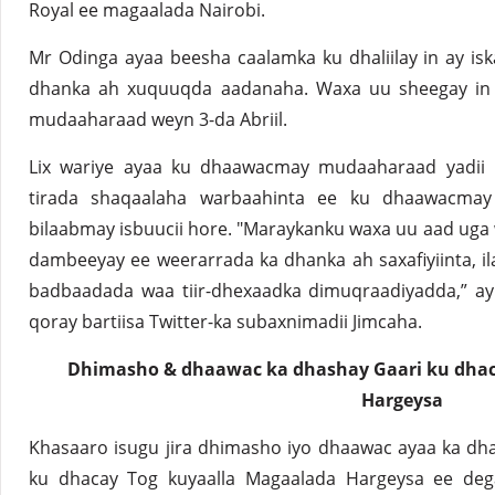
Royal ee magaalada Nairobi.
Mr Odinga ayaa beesha caalamka ku dhaliilay in ay is
dhanka ah xuquuqda aadanaha. Waxa uu sheegay i
mudaaharaad weyn 3-da Abriil.
Lix wariye ayaa ku dhaawacmay mudaaharaad yadii 
tirada shaqaalaha warbaahinta ee ku dhaawacmay
bilaabmay isbuucii hore. "Maraykanku waxa uu aad uga 
dambeeyay ee weerarrada ka dhanka ah saxafiyiinta, il
badbaadada waa tiir-dhexaadka dimuqraadiyadda,” a
qoray bartiisa Twitter-ka subaxnimadii Jimcaha.
Dhimasho & dhaawac ka dhashay Gaari ku dhac
Hargeysa
Khasaaro isugu jira dhimasho iyo dhaawac ayaa ka dh
ku dhacay Tog kuyaalla Magaalada Hargeysa ee deg