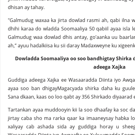
dhisan ay tahay.
"Galmudug waxaa ka jirta dowlad rasmi ah, qabi ilna
dhihi karaa do wladda Soomaaliya 50 qabiil ayaa isla 
Galmudug waa dowlad dhis antay, go’aanka uu baarla
ah,” ayuu hadalkiisa ku sii daray Madaxweyne ku xigee
Dowladda Soomaaliya oo soo bandhigtay Shirka 
adeega Xajka
Guddiga adeega Xajka ee Wasaaradda Diinta iyo Awq
ayaa soo ban dhigayMagacyada shirka daha ku guuley
Sana dkaan, kaas oo loo qabt ay 356 Shirkado diyaarad 
Tartankan ayaa muddooyin kii la soo dhaafay ka soc 
jirtay caba sho ma rarka qaar ka imaaneysay habka lo
xaliyay cab ashada sida ay guddiga horay u shee