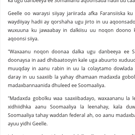
ka ugu danbeeya ee Somaliland aqoonsada hadii uu caa
Geelle oo waraysi siiyay jariirada afka Faransiiska k
waydiiyay hadii ay qorshaha ugu jirto in uu aqoonsado
wuxuuna ku jawaabay in dalkiisu uu noqon doono 
aqoonsi siiya.
"Waxaanu noqon doonaa dalka ugu danbeeya ee S
doonaysa in aad dhibaatooyin kale uga abuurto xuduud
muuqday in aanu rabin in uu la colaytamo dowlada S
daray in uu saaxiib la yahay dhamaan madaxda gobol
madaxbannaanida dhuleed ee Soomaaliya.
"Madaxda gobolku waa saaxiibadayo, waxaananu la le
xidhiidhka aanu Soomaaliya la leenahay, kala d
Soomaaliya tahay waddan federal ah, oo aanu madaxb
ayuu yidhi Geelle.