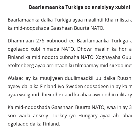
Baarlamaanka Turkiga oo ansixiyay xubini
Baarlamaanka dalka Turkiga ayaa maalintii Kha miista an
ka mid-noqoshada Gaashaan Buurta NATO.
Dhammaan 276 xubnood ee Baarlamaanka Turkiga ay
ogolaado xubi nimada NATO. Dhowr maalin ka hor a
Finland ka mid noqoto xubnaha NATO. Xoghayaha Guu
Stoltenberg ayaa arrintaan ku tilmaamay mid sii xooji
Walaac ay ka muujiyeen duulimaadkii uu dalka Ruush
ayeey dal alka Finland iyo Sweden codsadeen in ay ka
ayaa waligood dhex-dhex aad ka ahaa awoodihii militar
Ka mid-noqoshada Gaashaan Buurta NATO, waa in ay 3
soo wada ansixiy. Turkey iyo Hungary ayaa ah lab
ogolaado dalka Finland.