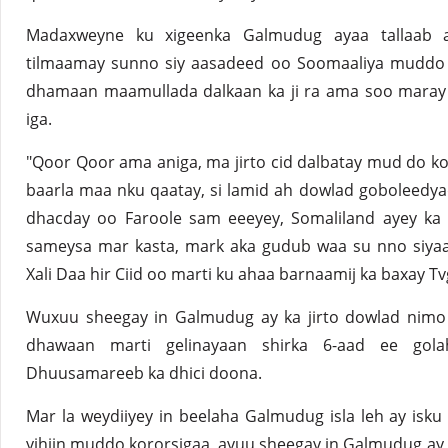
Madaxweyne ku xigeenka Galmudug ayaa tallaab 
tilmaamay sunno siy aasadeed oo Soomaaliya muddo ka
dhamaan maamullada dalkaan ka ji ra ama soo maray 
iga.
"Qoor Qoor ama aniga, ma jirto cid dalbatay mud do ko
baarla maa nku qaatay, si lamid ah dowlad goboleedyad
dhacday oo Faroole sam eeeyey, Somaliland ayey ka
sameysa mar kasta, mark aka gudub waa su nno siyaa
Xali Daa hir Ciid oo marti ku ahaa barnaamij ka baxay T
Wuxuu sheegay in Galmudug ay ka jirto dowlad nimo 
dhawaan marti gelinayaan shirka 6-aad ee gol
Dhuusamareeb ka dhici doona.
Mar la weydiiyey in beelaha Galmudug isla leh ay isku
yihiin muddo kororsigaa, ayuu sheegay in Galmudug ay 