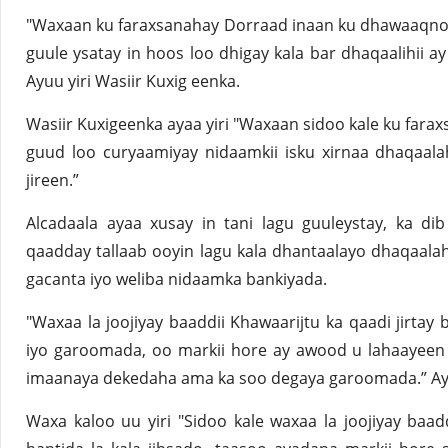
"Waxaan ku faraxsanahay Dorraad inaan ku dhawaaqno
guule ysatay in hoos loo dhigay kala bar dhaqaalihii ay
Ayuu yiri Wasiir Kuxig eenka.
Wasiir Kuxigeenka ayaa yiri "Waxaan sidoo kale ku fara
guud loo curyaamiyay nidaamkii isku xirnaa dhaqaal
jireen.”
Alcadaala ayaa xusay in tani lagu guuleystay, ka di
qaadday tallaab ooyin lagu kala dhantaalayo dhaqaalaha
gacanta iyo weliba nidaamka bankiyada.
"Waxaa la joojiyay baaddii Khawaarijtu ka qaadi jirta
iyo garoomada, oo markii hore ay awood u lahaayeen
imaanaya dekedaha ama ka soo degaya garoomada.” Ayuu
Waxa kaloo uu yiri "Sidoo kale waxaa la joojiyay baadd