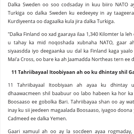
Dalka Sweden oo soo codsaday in kuu biiro NATO ay
Turkiga oo dalka Sweden ku eedeeyey in ay taageera
Kurdiyeenta oo dagaalka kula jira dalka Turkiga.
"Dalka Finland oo xad gaaraya ilaa 1,340 Kilomter la le
u tahay ka mid noqoshada xubnaha NATO, gaar ah
siyaasdda iyo deegaanka uu dal ka Finland kaga yaalo 
Mai’a Cross, oo bare ka ah Jaamadda Northeas tern ee 
11 Tahriibayaal Itoobiyaan ah oo ku dhintay shil G
11 Tahriibayaal Itoobiyaan ah ayaa ku dhintay
dhaawacmeen shil baabuur oo labo habeen ka hor k
Boosaaso ee gobolka Bari. Tahriibayaa shan oo ay wa
inay ku sii jeedeen magaalada Boosaaso, iyagoo doona 
Cadmeed ee dalka Yemen.
Gaari xamuul ah oo ay la socdeen ayaa rogmaday,