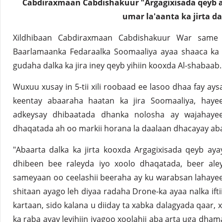
Cabdiraxmaan Cabdishakuur "Argagixisada qeyb a
umar la'aanta ka jirta d
Xildhibaan Cabdiraxmaan Cabdishakuur War sam
Baarlamaanka Fedaraalka Soomaaliya ayaa shaaca ka
gudaha dalka ka jira iney qeyb yihiin kooxda Al-shabaab.
Wuxuu xusay in 5-tii xili roobaad ee lasoo dhaa fay ay
keentay abaaraha haatan ka jira Soomaaliya, haye
adkeysay dhibaatada dhanka nolosha ay wajahaye
dhaqatada ah oo markii horana la daalaan dhacayay aba
"Abaarta dalka ka jirta kooxda Argagixisada qeyb ay
dhibeen bee raleyda iyo xoolo dhaqatada, beer ale
sameyaan oo ceelashii beeraha ay ku warabsan lahaye
shitaan ayago leh diyaa radaha Drone-ka ayaa nalka ifti
kartaan, sido kalana u diiday ta xabka dalagyada qaar, 
ka raba ayay leyihiin iyagoo xoolahii aba arta uga dha