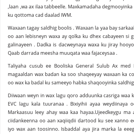
,laan ,wa ax ilaa tabbeelle. Maxkamadaha degmooyink
ku qottoma cad daalad IWM.
Waxaan tagay saldhig boolis . Waxaan la yaa bay sarkaal
oo aan lebisneyn waxa ay qolka ku dhex cabayeen si gaa
galinayeen . Dadka is dacweynaya waxa ku jiray hooyo
Qaab darrada meesha muuqata waa fajaceysaa .
Taliyaha cusub ee Booliska General Sulub Ax med 
magaaldan wax badan ka soo shaqeeyay waxaan ka cods
oo wax ka badal ku sameeyo habka shaqooyinka saldhig
Diiwaan weyn in wax lagu qoro adduunka casriga waa ka
EVC lagu kala tuuranaa . Bixiyihii ayaa weydiinaya o
Markaasuu leey ahay waa kaa hayaa.Ujeedkeygu ma 
ciidankeenna oo aan xaqiiqdii dartood ku see xanno 
iyo wax aan toosinno. Isbaddal aya jira marka la ee