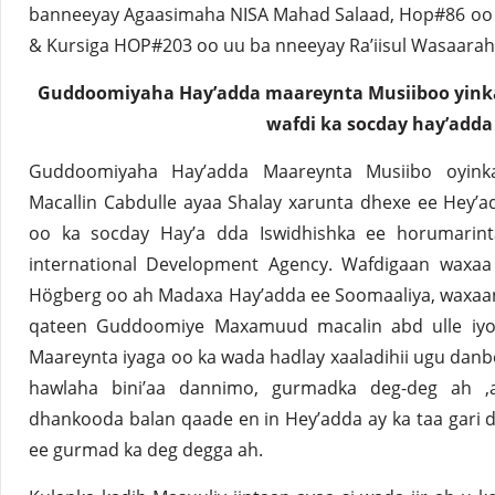
banneeyay Agaasimaha NISA Mahad Salaad, Hop#86 oo h
& Kursiga HOP#203 oo uu ba nneeyay Ra’iisul Wasaarah
Guddoomiyaha Hay’adda maareynta Musiiboo yinka
wafdi ka socday hay’adda
Guddoomiyaha Hay’adda Maareynta Musiibo oyi
Macallin Cabdulle ayaa Shalay xarunta dhexe ee Hey’a
oo ka socday Hay’a dda Iswidhishka ee horumarint
international Development Agency. Wafdigaan waxa
Högberg oo ah Madaxa Hay’adda ee Soomaaliya, waxaan
qateen Guddoomiye Maxamuud macalin abd ulle iyo 
Maareynta iyaga oo ka wada hadlay xaaladihii ugu danbee
hawlaha bini’aa dannimo, gurmadka deg-deg ah ,a
dhankooda balan qaade en in Hey’adda ay ka taa gari
ee gurmad ka deg degga ah.