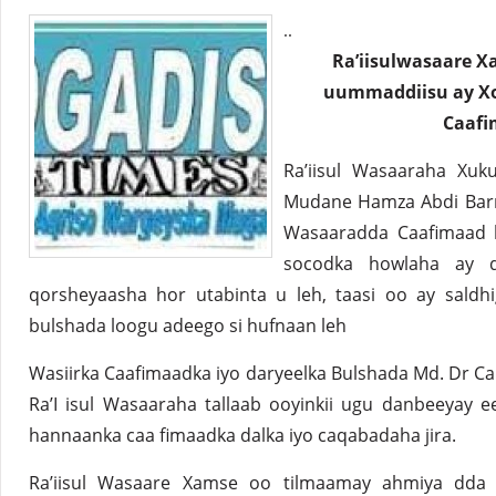
..
Ra’iisulwasaare X
uummaddiisu ay Xo
Caafi
Ra’iisul Wasaaraha Xuk
Mudane Hamza Abdi Barr
Wasaaradda Caafimaad k
socodka howlaha ay 
qorsheyaasha hor utabinta u leh, taasi oo ay saldhi
bulshada loogu adeego si hufnaan leh
Wasiirka Caafimaadka iyo daryeelka Bulshada Md. Dr Cal
Ra’I isul Wasaaraha tallaab ooyinkii ugu danbeeyay 
hannaanka caa fimaadka dalka iyo caqabadaha jira.
Ra’iisul Wasaare Xamse oo tilmaamay ahmiya dda