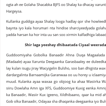
ogta ah ee Golaha Shacabka BJFS oo Shalay ka dhacay xarunt
Hargeysa.
Kullanka guddiga ayaa Shalay looga hadlay qor she howlee
baynta iyo kala horumari nta hindise sharciyeedyada golaha
yadda harsan ka hor inta uu san soo xirmin kalfadhiga labaa
Shir laga yeeshay dhibaatada Ciyaal weera
Guddoomiyaha Gobolka Banaadir Ahna Duqa Magaalada 
(Madaale) ayaa Xarunta Deegaanka Garasbaaley ee duleedk
lay kulan isugu jiray Wacyigelin Bulsho, soo ban dhigista 
dardargalinta Barnaamijka Garanwaa oo uu horey u iclaam
muud. Kulanka ayaa waxaa go objoog ka ahaa Wasiirka W
siiru Dowlaha Amn iga XFS, Guddoomiye Kuxig eenka Amni
ka Banaadir, Wasiir Kux igeeno, Xildhibaano, qaar ka mi
Gob olka Banaadir, Odayaa sha dhaqanka deegaanka iyo Bul