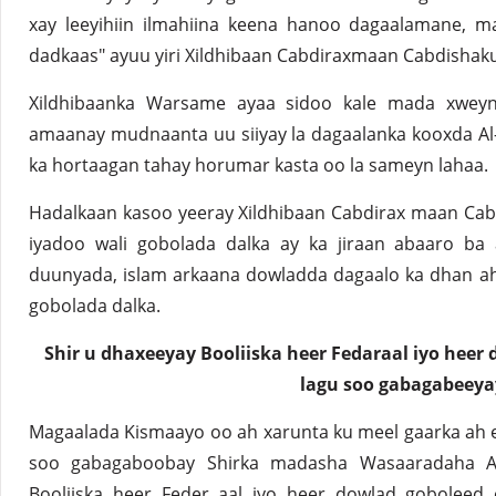
xay leeyihiin ilmahiina keena hanoo dagaalamane, ma
dadkaas" ayuu yiri Xildhibaan Cabdiraxmaan Cabdishak
Xildhibaanka Warsame ayaa sidoo kale mada xwe
amaanay mudnaanta uu siiyay la dagaalanka kooxda Al
ka hortaagan tahay horumar kasta oo la sameyn lahaa.
Hadalkaan kasoo yeeray Xildhibaan Cabdirax maan Ca
iyadoo wali gobolada dalka ay ka jiraan abaaro b
duunyada, islam arkaana dowladda dagaalo ka dhan ah
gobolada dalka.
Shir u dhaxeeyay Booliiska heer Fedaraal iyo heer
lagu soo gabagabeeya
Magaalada Kismaayo oo ah xarunta ku meel gaarka ah 
soo gabagaboobay Shirka madasha Wasaaradaha Am
Booliiska heer Feder aal iyo heer dowlad goboleed