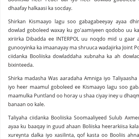
dhaafay halkaasi ka socday.
Shirkan Kismaayo lagu soo gabagabeeyay ayaa dhin
dowlad goboleed waxay ku go'aamiyeen qodobo uu ka 
xiriirka Dibadda ee INTERPOL uu noqdo mid u gaar ah
gunooyinka ka imaanayay ma shruuca wadajirka Joint Pol
ciidanka Booliiska dowladdaha xubnaha ka ah dowladd
bixinteeda.
Shirka madasha Was aaradaha Amniga iyo Taliyaasha c
iyo heer maamul goboleed ee Kismaayo lagu soo gab
maamulka Puntland oo horay u shaa ciyay iney u dhaq
banaan oo kale.
Taliyaha ciidanka Booliiska Soomaaliyeed Sulub Axme
ayaa ku baaqay in guud ahaan Boliiska heerarkiisa kal
xureynta dalka iyo xasilinta, qof kasta oo Booliis ah