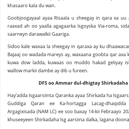
khasaaro kala du wan.
Goobjoogayaal ayaa Risaala u sheegay in qara xa uu 
raaxad ah oo yaalla agagaarka Isgoyska Via-roma, sid
saarneyn darawalkii Gaariga.
Sidoo kale waxaa la sheegay in qaraxa ay ku dhaawa
Bajaaj oo wadada mareys ay, waxaana goobta qar axa k
kuwa dow ladda, kuwaas oo muddo hakad geliyay is
wallow markii dambe ay dib u fureen.
DFS oo Ammar dul-dhigtay Shirkadaha 
Hay’adda Isgaarsiinta Qaranka ayaa Shirkada ha Isgaarsi
Guddiga Qaran ee Ka-hortagga Lacag-dhaqidda &
Argagixisada (NAM LC) ee soo baxay 14-kii Febraayo 20
khuseeyeen Shirkadaha Isg aarsiina dalka, lagana doonay