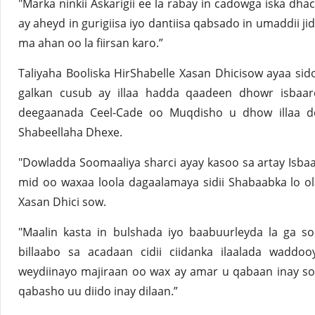
"Marka ninkii Askarigii ee la rabay in cadowga iska dh
ay aheyd in gurigiisa iyo dantiisa qabsado in umaddii j
ma ahan oo la fiirsan karo.”
Taliyaha Booliska HirShabelle Xasan Dhicisow ayaa sid
galkan cusub ay illaa hadda qaadeen dhowr isbaar
deegaanada Ceel-Cade oo Muqdisho u dhow illaa de
Shabeellaha Dhexe.
"Dowladda Soomaaliya sharci ayay kasoo sa artay Isbaa
mid oo waxaa loola dagaalamaya sidii Shabaabka lo ola
Xasan Dhici sow.
"Maalin kasta in bulshada iyo baabuurleyda la ga so
billaabo sa acadaan cidii ciidanka ilaalada waddo
weydiinayo majiraan oo wax ay amar u qabaan inay so
qabasho uu diido inay dilaan.”