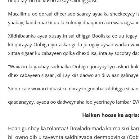
noqo tay’ oo uu kusoo arkay saldhiggaasi.
Macallimu oo qoraal dheer soo saaray ayaa ka sheekeeyay f
yaabay, kadib markii uu la kulmay dhaqamo aan wanaagsan
Xildhibaanka ayaa xusay in sal dhigga Booliska ee uu tegay
kii qorayay Oobiga iyo askarigii la jo ogay aysan wadan wax
xittaa sigaar ku cabayeen qolka dhexdiisa, inta ay socotay d
"Waxaan la yaabay sarkaalka Oobiga qorayay iyo askari kal
dhex cabayeen sigaar ,xilli ay kiis dacwo ah diiw aan galinayee
Sidoo kale wuxuu intaasi ku daray in gudaha saldhigga si aa
qaadanayay, ayada oo dadweynaha loo yeerinayo lambar EVC 
Halkan hoose ka aqriso
Haan gunbay ka tolantaa! Dowladnimada ka ma sixi karn
bil owno dib u tayeynta saldhigyada degmooyinka (Oo