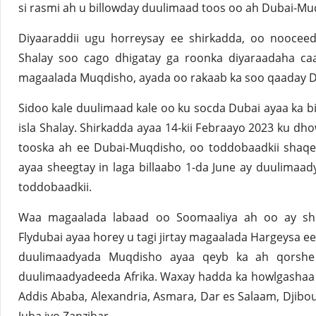
si rasmi ah u billowday duulimaad toos oo ah Dubai-Mu
Diyaaraddii ugu horreysay ee shirkadda, oo noocee
Shalay soo cago dhigatay ga roonka diyaraadaha c
magaalada Muqdisho, ayada oo rakaab ka soo qaaday D
Sidoo kale duulimaad kale oo ku socda Dubai ayaa ka 
isla Shalay. Shirkadda ayaa 14-kii Febraayo 2023 ku d
tooska ah ee Dubai-Muqdisho, oo toddobaadkii shaqe
ayaa sheegtay in laga billaabo 1-da June ay duulimaad
toddobaadkii.
Waa magaalada labaad oo Soomaaliya ah oo ay shi
Flydubai ayaa horey u tagi jirtay magaalada Hargeysa e
duulimaadyada Muqdisho ayaa qeyb ka ah qorshe 
duulimaadyadeeda Afrika. Waxay hadda ka howlgashaa
Addis Ababa, Alexandria, Asmara, Dar es Salaam, Djibo