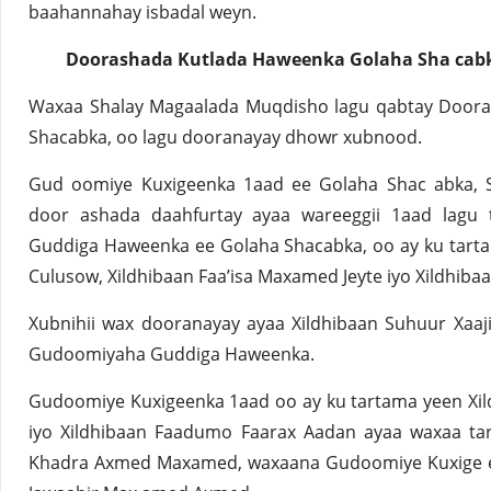
baahannahay isbadal weyn.
Doorashada Kutlada Haweenka Golaha Sha cab
Waxaa Shalay Magaalada Muqdisho lagu qabtay Door
Shacabka, oo lagu dooranayay dhowr xubnood.
Gud oomiye Kuxigeenka 1aad ee Golaha Shac abka, Sa
door ashada daahfurtay ayaa wareeggii 1aad lagu
Guddiga Haweenka ee Golaha Shacabka, oo ay ku tarta
Culusow, Xildhibaan Faa’isa Maxamed Jeyte iyo Xildhibaa
Xubnihii wax dooranayay ayaa Xildhibaan Suhuur Xaaj
Gudoomiyaha Guddiga Haweenka.
Gudoomiye Kuxigeenka 1aad oo ay ku tartama yeen X
iyo Xildhibaan Faadumo Faarax Aadan ayaa waxaa tar
Khadra Axmed Maxamed, waxaana Gudoomiye Kuxige en