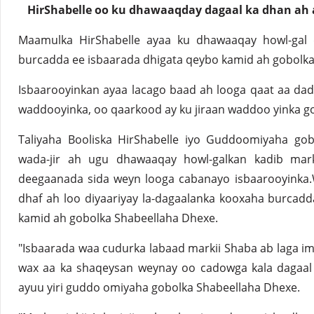
HirShabelle oo ku dhawaaqday dagaal ka dhan ah 
Maamulka HirShabelle ayaa ku dhawaaqay howl-gal
burcadda ee isbaarada dhigata qeybo kamid ah gobolka
Isbaarooyinkan ayaa lacago baad ah looga qaat aa dad
waddooyinka, oo qaarkood ay ku jiraan waddoo yinka go
Taliyaha Booliska HirShabelle iyo Guddoomiyaha gob
wada-jir ah ugu dhawaaqay howl-galkan kadib ma
deegaanada sida weyn looga cabanayo isbaarooyinka.
dhaf ah loo diyaariyay la-dagaalanka kooxaha burcad
kamid ah gobolka Shabeellaha Dhexe.
"Isbaarada waa cudurka labaad markii Shaba ab laga 
wax aa ka shaqeysan weynay oo cadowga kala dagaal 
ayuu yiri guddo omiyaha gobolka Shabeellaha Dhexe.