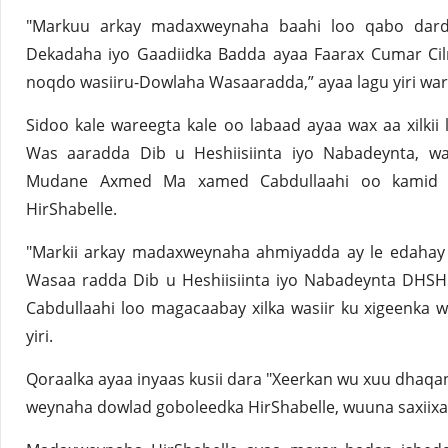
"Markuu arkay madaxweynaha baahi loo qabo dard
Dekadaha iyo Gaadiidka Badda ayaa Faarax Cumar Cil
noqdo wasiiru-Dowlaha Wasaaradda,” ayaa lagu yiri wa
Sidoo kale wareegta kale oo labaad ayaa wax aa xilkii
Was aaradda Dib u Heshiisiinta iyo Nabadeynta, w
Mudane Axmed Ma xamed Cabdullaahi oo kamid n
HirShabelle.
"Markii arkay madaxweynaha ahmiyadda ay le edahay 
Wasaa radda Dib u Heshiisiinta iyo Nabadeynta DH
Cabdullaahi loo magacaabay xilka wasiir ku xigeenka
yiri.
Qoraalka ayaa inyaas kusii dara "Xeerkan wu xuu dhaqa
weynaha dowlad goboleedka HirShabelle, wuuna saxiixa