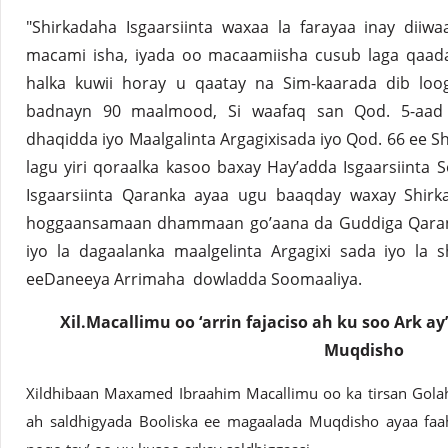
"Shirkadaha Isgaarsiinta waxaa la farayaa inay diiw
macami isha, iyada oo macaamiisha cusub laga qaada
halka kuwii horay u qaatay na Sim-kaarada dib lo
badnayn 90 maalmood, Si waafaq san Qod. 5-aad 
dhaqidda iyo Maalgalinta Argagixisada iyo Qod. 66 ee Sh
lagu yiri qoraalka kasoo baxay Hay’adda Isgaarsiinta
Isgaarsiinta Qaranka ayaa ugu baaqday waxay Shirka
hoggaansamaan dhammaan go’aana da Guddiga Qaran 
iyo la dagaalanka maalgelinta Argagixi sada iyo la
eeDaneeya Arrimaha dowladda Soomaaliya.
Xil.Macallimu oo ‘arrin fajaciso ah ku soo Ark a
Muqdisho
Xildhibaan Maxamed Ibraahim Macallimu oo ka tirsan Gol
ah saldhigyada Booliska ee magaalada Muqdisho ayaa faahf