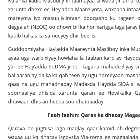
Kulanka kadib Masuuliy iintaan ayaa si wada jir ah u
xarunta dhexe ee Hey’adda Maare ynta, waxaana inta
mareynta iyo masuuliyiintaan booqasho ku tageen 
degga ah (NEOC) oo dhowr bil ka hor xarigga laga jara
kadib halkas ka sameeyey dhir beeris.
Guddoomiyaha Hay’adda Maareynta Masiiboy inka Mu
ayaa uga warbixiyay howlaha la taaban karo ay Hayd
yar ee Hay’adda SoDMA jirto , kagana mahadceliyay 
ballaaran ay dalka ka qab teen ay ugu horeeyaan masha
qaas na ugu mahadnaqay Madaxda Haydda SIDA si w
soomaaliya dhisida xarunta qaran ee Howlkalka 
dhawaan dhis amheeda soo dhamaaday.
Faah faahin: Qarax ka dhacay Maga
Qaraxa oo jugtiisa laga maqlay qaar kamid ah degm
waxaa uu ka dhacay Isgoyska Via-roma ee magaalada