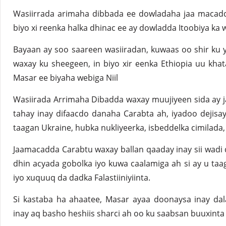
Wasiirrada arimaha dibbada ee dowladaha jaa macadd
biyo xi reenka halka dhinac ee ay dowladda Itoobiya ka 
Bayaan ay soo saareen wasiiradan, kuwaas oo shir ku
waxay ku sheegeen, in biyo xir eenka Ethiopia uu khat
Masar ee biyaha webiga Niil
Wasiirada Arrimaha Dibadda waxay muujiyeen sida ay 
tahay inay difaacdo danaha Carabta ah, iyadoo dejisay
taagan Ukraine, hubka nukliyeerka, isbeddelka cimilada,
Jaamacadda Carabtu waxay ballan qaaday inay sii wadi 
dhin acyada gobolka iyo kuwa caalamiga ah si ay u t
iyo xuquuq da dadka Falastiiniyiinta.
Si kastaba ha ahaatee, Masar ayaa doonaysa inay dal
inay aq basho heshiis sharci ah oo ku saabsan buuxinta 