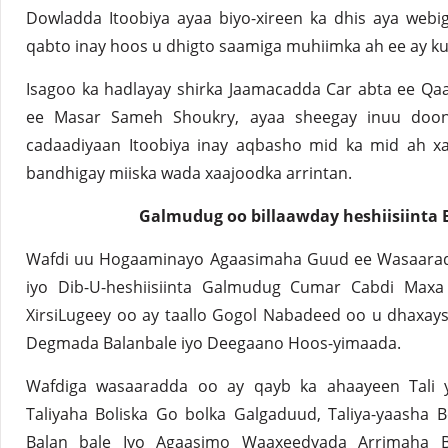
Dowladda Itoobiya ayaa biyo-xireen ka dhis aya webig
qabto inay hoos u dhigto saamiga muhiimka ah ee ay ku
Isagoo ka hadlayay shirka Jaamacadda Car abta ee Qa
ee Masar Sameh Shoukry, ayaa sheegay inuu doon
cadaadiyaan Itoobiya inay aqbasho mid ka mid ah xa
bandhigay miiska wada xaajoodka arrintan.
Galmudug oo billaawday heshiisiinta
Wafdi uu Hogaaminayo Agaasimaha Guud ee Wasaarad
iyo Dib-U-heshiisiinta Galmudug Cumar Cabdi Ma
XirsiLugeey oo ay taallo Gogol Nabadeed oo u dhaxay
Degmada Balanbale iyo Deegaano Hoos-yimaada.
Wafdiga wasaaradda oo ay qayb ka ahaayeen Tali
Taliyaha Boliska Go bolka Galgaduud, Taliya-yaasha 
Balan bale Iyo Agaasimo Waaxeedyada Arrimaha Bul