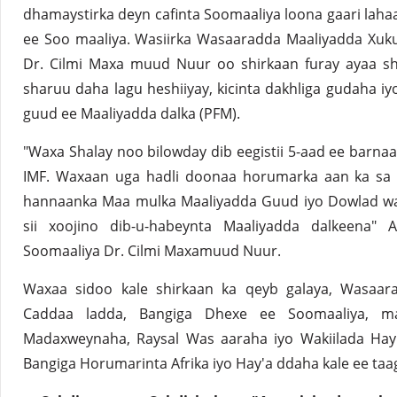
dhamaystirka deyn cafinta Soomaaliya loona gaari laha
ee Soo maaliya. Wasiirka Wasaaradda Maaliyadda Xuk
Dr. Cilmi Maxa muud Nuur oo shirkaan furay ayaa sh
sharuu daha lagu heshiiyay, kicinta dakhliga gudaha i
guud ee Maaliyadda dalka (PFM).
"Waxa Shalay noo bilowday dib eegistii 5-aad ee barna
IMF. Waxaan uga hadli doonaa horumarka aan ka sa m
hannaanka Maa mulka Maaliyadda Guud iyo Dowlad wa
sii xoojino dib-u-habeynta Maaliyadda dalkeena" 
Soomaaliya Dr. Cilmi Maxamuud Nuur.
Waxaa sidoo kale shirkaan ka qeyb galaya, Wasaar
Caddaa ladda, Bangiga Dhexe ee Soomaaliya, mas
Madaxweynaha, Raysal Was aaraha iyo Wakiilada Hay
Bangiga Horumarinta Afrika iyo Hay'a ddaha kale ee ta