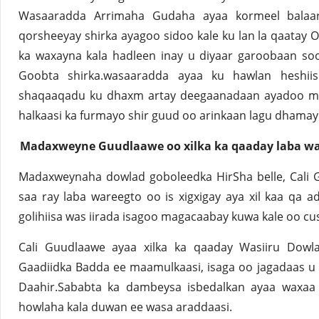
Wasaaradda Arrimaha Gudaha ayaa kormeel balaa
qorsheeyay shirka ayagoo sidoo kale ku lan la qaata
ka waxayna kala hadleen inay u diyaar garoobaan s
Goobta shirka.wasaaradda ayaa ku hawlan heshiis
shaqaaqadu ku dhaxm artay deegaanadaan ayadoo ma
halkaasi ka furmayo shir guud oo arinkaan lagu dhama
Madaxweyne Guudlaawe oo xilka ka qaaday laba wa
Madaxweynaha dowlad goboleedka HirSha belle, Cali 
saa ray laba wareegto oo is xigxigay aya xil kaa qa
golihiisa was iirada isagoo magacaabay kuwa kale oo cu
Cali Guudlaawe ayaa xilka ka qaaday Wasiiru Dow
Gaadiidka Badda ee maamulkaasi, isaga oo jagadaas u
Daahir.Sababta ka dambeysa isbedalkan ayaa waxaa 
howlaha kala duwan ee wasa araddaasi.