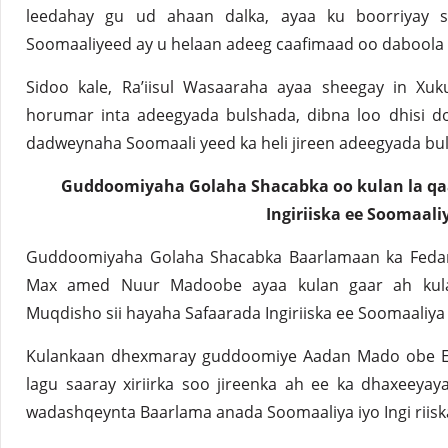
leedahay gu ud ahaan dalka, ayaa ku boorriyay si
Soomaaliyeed ay u helaan adeeg caafimaad oo daboola
Sidoo kale, Ra’iisul Wasaaraha ayaa sheegay in Xu
horumar inta adeegyada bulshada, dibna loo dhisi d
dadweynaha Soomaali yeed ka heli jireen adeegyada bu
Guddoomiyaha Golaha Shacabka oo kulan la qaa
Ingiriiska ee Soomaali
Guddoomiyaha Golaha Shacabka Baarlamaan ka Fedar
Max amed Nuur Madoobe ayaa kulan gaar ah kula 
Muqdisho sii hayaha Safaarada Ingiriiska ee Soomaaliya
Kulankaan dhexmaray guddoomiye Aadan Mado obe Ed
lagu saaray xiriirka soo jireenka ah ee ka dhaxeeya
wadashqeynta Baarlama anada Soomaaliya iyo Ingi riisk