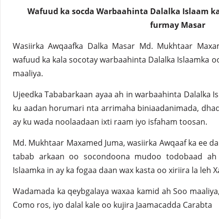
Wafuud ka socda Warbaahinta Dalalka Islaam ka
furmay Masar
Wasiirka Awqaafka Dalka Masar Md. Mukhtaar Maxa
wafuud ka kala socotay warbaahinta Dalalka Islaamka o
maaliya.
Ujeedka Tababarkaan ayaa ah in warbaahinta Dalalka 
ku aadan horumari nta arrimaha biniaadanimada, dhaq
ay ku wada noolaadaan ixti raam iyo isfaham toosan.
Md. Mukhtaar Maxamed Juma, wasiirka Awqaaf ka ee dal
tabab arkaan oo socondoona mudoo todobaad ah a
Islaamka in ay ka fogaa daan wax kasta oo xiriira la leh 
Wadamada ka qeybgalaya waxaa kamid ah Soo maaliya, M
Como ros, iyo dalal kale oo kujira Jaamacadda Carabta