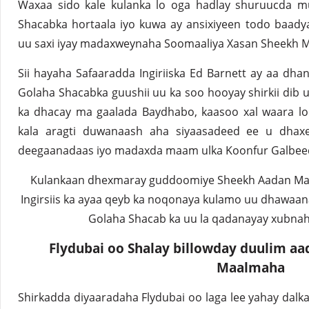
Waxaa sido kale kulanka lo oga hadlay shuruucda 
Shacabka hortaala iyo kuwa ay ansixiyeen todo baadya
uu saxi iyay madaxweynaha Soomaaliya Xasan Sheekh
Sii hayaha Safaaradda Ingiriiska Ed Barnett ay aa d
Golaha Shacabka guushii uu ka soo hooyay shirkii dib u 
ka dhacay ma gaalada Baydhabo, kaasoo xal waara loo
kala aragti duwanaash aha siyaasadeed ee u dhaxee
deegaanadaas iyo madaxda maam ulka Koonfur Galbee
Kulankaan dhexmaray guddoomiye Sheekh Aadan Mado
Ingirsiis ka ayaa qeyb ka noqonaya kulamo uu dhawa
Golaha Shacab ka uu la qadanayay xubna
Flydubai oo Shalay billowday duulim aa
Maalmaha
Shirkadda diyaaradaha Flydubai oo laga lee yahay dalk