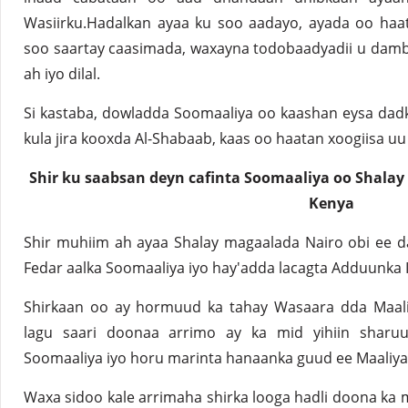
Wasiirku.Hadalkan ayaa ku soo aadayo, ayada oo haa
soo saartay caasimada, waxayna todobaadyadii u damb
ah iyo dilal.
Si kastaba, dowladda Soomaaliya oo kaashan eysa dad
kula jira kooxda Al-Shabaab, kaas oo haatan xoogiisa uu
Shir ku saabsan deyn cafinta Soomaaliya oo Shalay
Kenya
Shir muhiim ah ayaa Shalay magaalada Nairo obi ee 
Fedar aalka Soomaaliya iyo hay'adda lacagta Adduunka 
Shirkaan oo ay hormuud ka tahay Wasaara dda Maali
lagu saari doonaa arrimo ay ka mid yihiin sharuu
Soomaaliya iyo horu marinta hanaanka guud ee Maaliya
Waxa sidoo kale arrimaha shirka looga hadli doona ka mi