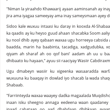
"Niman la yiraahdo Khawaarij ayaan aaminsanah ay inay 
jira ama iyagaa sameeyay ama inay sameysmaan ayey difaa
Sidoo kale wuxuu intaasi ku daray in kooxda Al-Shabaa
ka qaadis ay ku heyso guud ahaan shacabka Soom aal
ku nool dhib ayey qabaan waxaa ugu horreeya cabsida a
baadda, marin ha baabinta, tacadiga, xadgudubka, x
qiyam ah sharaf ah oo qof bani’ aadam ah uu u baah
dhibaato ku hayaan,” ayuu sii raaciyay Wasiir Cabdirax
Ugu dmabeyn wasiir ku xigeenka wasaaradda warfaa
wuxuuna ku baaqay in dowlad iyo shacab la wada shaqe
Shabaab.
"Farriinteyda waxaa waayey dadka magaalada Muqdish
inaan isku sheegno annaga eedeena waan qaadaney na
inaad cabataan oo aad dhahdaan dhibkaan ayaan