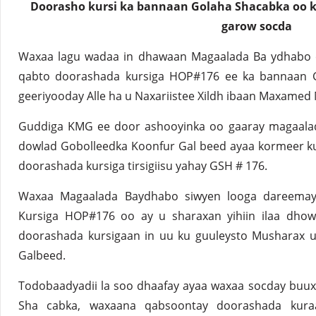
Doorasho kursi ka bannaan Golaha Shacabka oo k
garow socda
Waxaa lagu wadaa in dhawaan Magaalada Ba ydhabo e
qabto doorashada kursiga HOP#176 ee ka bannaan G
geeriyooday Alle ha u Naxariistee Xildh ibaan Maxame
Guddiga KMG ee door ashooyinka oo gaaray magaala
dowlad Gobolleedka Koonfur Gal beed ayaa kormeer ku
doorashada kursiga tirsigiisu yahay GSH # 176.
Waxaa Magaalada Baydhabo siwyen looga dareema
Kursiga HOP#176 oo ay u sharaxan yihiin ilaa dhowr 
doorashada kursigaan in uu ku guuleysto Musharax
Galbeed.
Todobaadyadii la soo dhaafay ayaa waxaa socday buux
Sha cabka, waxaana qabsoontay doorashada kura