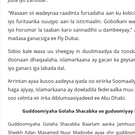
Juba iyo Zanzibar.
"Waxaan sii wadeynaa raadinta fursadaha aan ku kobc
iyo furitaanka suuqyo aan la isticmaalin. Gobolkani
iyo horumar la taaban karo sannadihii u dambeeyay,” 
madaxa ganacsiga ee Fly Dubai.
Sidoo kale waxa uu sheegay in duulimaadya da tooska
doonaan dhaqaalaha, islamarkaana ay gacan ka geysa
iyo ganacs iga labada dal.
Arrintan ayaa kusoo aadeysa iyada oo xiriirka Soomaali
haga ajiyay, islamarkaana ay dowladda federaalka muu
soo celinta xir iirka diblumaasiyadeed ee Abu Dhabi.
Guddoomiyaha Golaha Shacabka oo gudoomiyay k
Guddoomiyaha Golaha Shacabka Baarlam aanka Jamhuuri
Sheekh Adan Maxamed Nuur Madoobe ayaa shir guddoomi