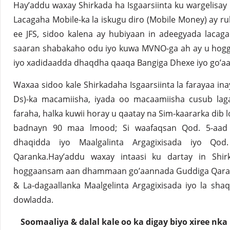
Hay’addu waxay Shirkada ha Isgaarsiinta ku wargelisay
Lacagaha Mobile-ka la iskugu diro (Mobile Money) ay r
ee JFS, sidoo kalena ay hubiyaan in adeegyada lacaga
saaran shabakaho odu iyo kuwa MVNO-ga ah ay u ho
iyo xadidaadda dhaqdha qaaqa Bangiga Dhexe iyo go’a
Waxaa sidoo kale Shirkadaha Isgaarsiinta la farayaa in
Ds)-ka macamiisha, iyada oo macaamiisha cusub lag
faraha, halka kuwii horay u qaatay na Sim-kaararka dib
badnayn 90 maa lmood; Si waafaqsan Qod. 5-aad 
dhaqidda iyo Maalgalinta Argagixisada iyo Qod.
Qaranka.Hay’addu waxay intaasi ku dartay in Shir
hoggaansam aan dhammaan go’aannada Guddiga Qaran
& La-dagaallanka Maalgelinta Argagixisada iyo la sh
dowladda.
Soomaaliya & dalal kale oo ka digay biyo xiree nka