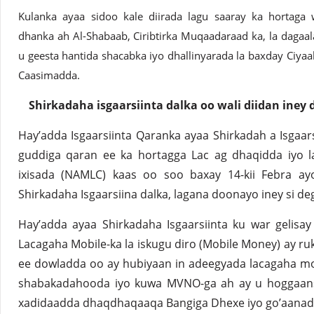
Kulanka ayaa sidoo kale diirada lagu saaray ka hortaga 
dhanka ah Al-Shabaab, Ciribtirka Muqaadaraad ka, la daga
u geesta hantida shacabka iyo dhallinyarada la baxday Ciyaa
Caasimadda.
Shirkadaha isgaarsiinta dalka oo wali diidan iney
Hay’adda Isgaarsiinta Qaranka ayaa Shirkadah a Isgaars
guddiga qaran ee ka hortagga Lac ag dhaqidda iyo l
ixisada (NAMLC) kaas oo soo baxay 14-kii Febra ay
Shirkadaha Isgaarsiina dalka, lagana doonayo iney si de
Hay’adda ayaa Shirkadaha Isgaarsiinta ku war gelisa
Lacagaha Mobile-ka la iskugu diro (Mobile Money) ay r
ee dowladda oo ay hubiyaan in adeegyada lacagaha mo
shabakadahooda iyo kuwa MVNO-ga ah ay u hoggaan
xadidaadda dhaqdhaqaaqa Bangiga Dhexe iyo go’aanad