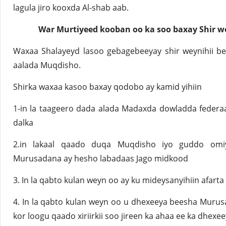
lagula jiro kooxda Al-shab aab.
War Murtiyeed kooban oo ka soo baxay Shir 
Waxaa Shalayeyd lasoo gebagebeeyay shir weynihii 
aalada Muqdisho.
Shirka waxaa kasoo baxay qodobo ay kamid yihiin
1-in la taageero dada alada Madaxda dowladda federa
dalka
2.in lakaal qaado duqa Muqdisho iyo guddo omi
Murusadana ay hesho labadaas Jago midkood
3. In la qabto kulan weyn oo ay ku mideysanyihiin afarta
4. In la qabto kulan weyn oo u dhexeeya beesha Murusade
kor loogu qaado xiriirkii soo jireen ka ahaa ee ka dhexe