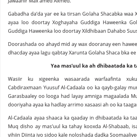
Jawaahir Max amed Axmed.
Gabadha da’da yar ee ka tirsan Golaha Shacabka waa 
ayaa loo doortay Xoghayaha Guddiga Haweenka Gola
Guddiga Haweenka loo doortay Xildhibaan Dahabo Su
Doorashada oo ahayd mid ay wax dooranay een haween
dhacday ayaa lagu qabtay Xarunta Golaha Shaca bka ee V
Yaa mas’uul ka ah dhibaatada ka 
Wasiir ku xigeenka wasaarada warfaafinta xu
Cabdiraxmaan Yuusuf Al-Cadaala oo ka qayb-galay mu
Garasbaaley oo looga had layay amniga magaalada Mu
dooriyaha ayaa ka hadlay arrimo xasaasi ah oo ka taaga
Al-Cadaala ayaa shaaca ka qaaday in dhibaatada ka t
Muq disho ay mas’uul ka tahay kooxda Al-Shabaab, is
yihiin Diinta iyo sidoo kale noloshada dadka Soomaaliye