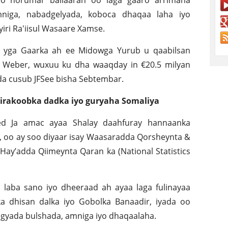
o horumar ballaaran oo laga gaaro arrimaha
niga, nabadgelyada, koboca dhaqaa laha iyo
iri Ra'iisul Wasaare Xamse.
e yga Gaarka ah ee Midowga Yurub u qaabilsan
e Weber, wuxuu ku dha waaqday in €20.5 milyan
da cusub JFSee bisha Sebtembar.
irakoobka dadka iyo guryaha Somaliya
ed Ja amac ayaa Shalay daahfuray hannaanka
a, oo ay soo diyaar isay Waasaradda Qorsheynta &
ay’adda Qiimeynta Qaran ka (National Statistics
aba sano iyo dheeraad ah ayaa laga fulinayaa
dhisan dalka iyo Gobolka Banaadir, iyada oo
egyada bulshada, amniga iyo dhaqaalaha.