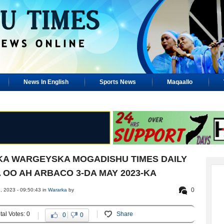
News In English
Sports News
Maqaallo
A WARGEYSKA MOGADISHU TIMES DAILY
OO AH ARBACO 3-DA MAY 2023-KA
0
 2023 - 09:50:43 in
Wararka
by
tal Votes: 0
Share
0
0