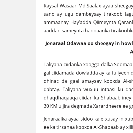
Raysal Wasaar Md.Saalax ayaa sheegay
sano ay ugu dambeysay tirakoob la
ammaanay Hay’adda Qiimeynta Qarank
aaddan sameynta hannaanka tirakoobka
Jenaraal Odawaa oo sheegay in howlg
A
Taliyaha ciidanka xoogga dalka Soomaa
gal ciidamada dowladda ay ka fuliyeen 
dhinac da gaal amaysay kooxda Al-s
qabtay. Taliyaha wuxuu intaasi ku da
dhaqdhaqaaqa ciidan ka Shabaab iney
30 KM u jira degmada Xarardheere ee 
Jenaraalka ayaa sidoo kale xusay in xub
ee ka tirsanaa kooxda Al-Shabaab ay xill