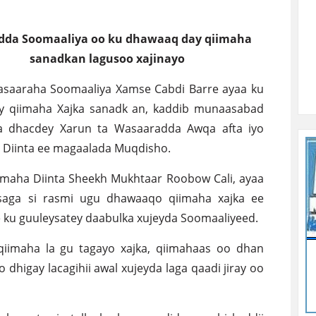
dda Soomaaliya oo ku dhawaaq day qiimaha
sanadkan lagusoo xajinayo
asaaraha Soomaaliya Xamse Cabdi Barre ayaa ku
 qiimaha Xajka sanadk an, kaddib munaasabad
a dhacdey Xarun ta Wasaaradda Awqa afta iyo
 Diinta ee magaalada Muqdisho.
imaha Diinta Sheekh Mukhtaar Roobow Cali, ayaa
saga si rasmi ugu dhawaaqo qiimaha xajka ee
e ku guuleysatey daabulka xujeyda Soomaaliyeed.
qiimaha la gu tagayo xajka, qiimahaas oo dhan
dhigay lacagihii awal xujeyda laga qaadi jiray oo