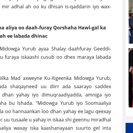
i mir adhal ah oo ku dhisan is-qaddarin iyo wax-
 aliya oo daah-furay Qorshaha Hawl-gal ka
ah ee labada dhinac
 Midowga Yurub ayaa Shalay daahfuray Geeddi-
 furaya iskaashi cusub oo dhex maraya labada
kiilka Mad axweyne Ku-Xigeenka Midowga Yurub,
ada shaqayneed uu diirr ada saarayo saddex
o dhan yahay iyo dimuqraadiyadda, amniga iyo
laha bu lshada. "Midowga Yurub iyo Soomaaliya
da oo hannaankan loo dhan yahay ee lagu qeexay
c uu tusaale u yahay in iskaa shi geennu miradhal
liya waxay iska kaashanayaan suurto gel inta