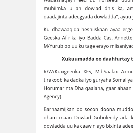
Wadashaqayn eed uu horseedi doon
muhiimka u ah dowlad dhis ka, am
daadajinta adeegyada dowladda", ayuu y
Ku dhawaaqida heshiiskaan ayaa erg
Geeska Af rika iyo Badda Cas, Annett
M/Yurub oo uu ku tage erayo miisaniya
Xukuumadda oo daahfurtay t
R/W/Kuxigeenka XFS, Md.Saalax Axm
tirakoob ka dadka iyo guryaha Somaliy
Horumarinta Dha qaalaha, gaar ahaan H
Agency).
Barnaamijkan oo socon doona muddo l
dham maan Dowlad Goboleedy ada ka 
dowladda uu ka caawin ayo bixinta ade