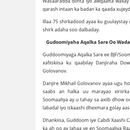
Wasaaradda diinta iyo awqaafta waxay 
qarash intaan ka badan ka qaada xujey
Illaa 75 shirkadood ayaa ku guulaysta
shirk adaha soo dalbaday.
Gudoomiyaha Aqalka Sare Oo Wadaha
Guddoomiyaga Aqalka Sare ee BJF/Sooma
xafiiskiisa ku qaabilay Danjiraha D
Golovanov.
Danjire Mikhail Golovanov ayaa ugu h
saabs an halka uu marayao xiriirka
Soomaaliya ay u tahay sa axiib dhow oo i
labadal iyo iskaashi dhexmara golay aa
Dhankiisa, Guddoom iye Cabdi Xaashi C/hi
ka ah oo ay lahaa ye en Soomaaliya Raa