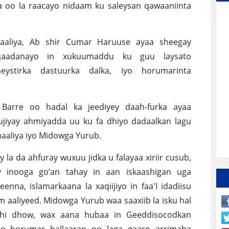
 oo la raacayo nidaam ku saleysan qawaaniinta
aaliya, Ab shir Cumar Haruuse ayaa sheegay
qaadanayo in xukuumaddu ku guu laysato
ystirka dastuurka dalka, iyo horumarinta
Barre oo hadal ka jeediyey daah-furka ayaa
ujiyay ahmiyadda uu ku fa dhiyo dadaalkan lagu
aaliya iyo Midowga Yurub.
a da ahfuray wuxuu jidka u falayaa xiriir cusub,
 inooga go’an tahay in aan iskaashigan uga
enna, islamarkaana la xaqiijiyo in faa'I idadiisu
aliyeed. Midowga Yurub waa saaxiib la isku hal
ashi dhow, wax aana hubaa in Geeddisocodkan