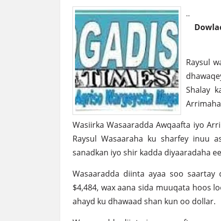
..
Dowla
Raysul w
dhawaqey
Shalay k
Arrimaha
Wasiirka Wasaaradda Awqaafta iyo Arr
Raysul Wasaaraha ku sharfey inuu a
sanadkan iyo shir kadda diyaaradaha e
Wasaaradda diinta ayaa soo saartay 
$4,484, wax aana sida muuqata hoos loo 
ahayd ku dhawaad shan kun oo dollar.