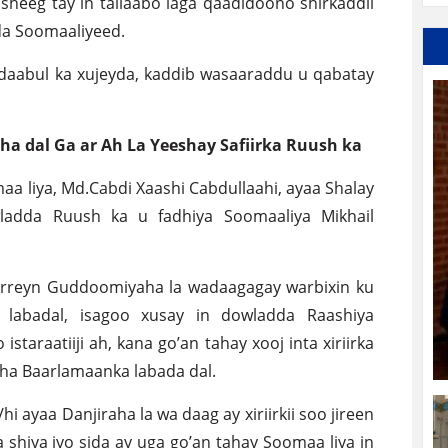
sheeg tay in tallaabo laga qaadidoono shirkaddii
da Soomaaliyeed.
y daabul ka xujeyda, kaddib wasaaraddu u qabatay
 dal Ga ar Ah La Yeeshay Safiirka Ruush ka
a liya, Md.Cabdi Xaashi Cabdullaahi, ayaa Shalay
owladda Ruush ka u fadhiya Soomaaliya Mikhail
orreyn Guddoomiyaha la wadaagagay warbixin ku
 labadal, isagoo xusay in dowladda Raashiya
staraatiiji ah, kana go’an tahay xooj inta xiriirka
sha Baarlamaanka labada dal.
 ayaa Danjiraha la wa daag ay xiriirkii soo jireen
 shiya iyo sida ay uga go’an tahay Soomaa liya in