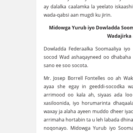
ay dalalka caalamka la yeelato iskaash
wada-qabsi aan mugdi ku jirin.
Midowga Yurub iyo Dowladda Sooma
Wadajirka 
Dowladda Federaalka Soomaaliya iyo
socod Wad ashaqayneed oo dhabaha u
sano ee soo socota.
Mr. Josep Borrell Fontelles oo ah Wa
ayaa she egay in geeddi-socodka w
arrimood oo kala ah, siyaas ada lo
xasiloonida, iyo horumarinta dhaqaa
waxay ja alaha ayeen muddo dheer iya
arrimaha hortabin ta u leh labada dhina
noqonayo. Midowga Yurub iyo Soomaa