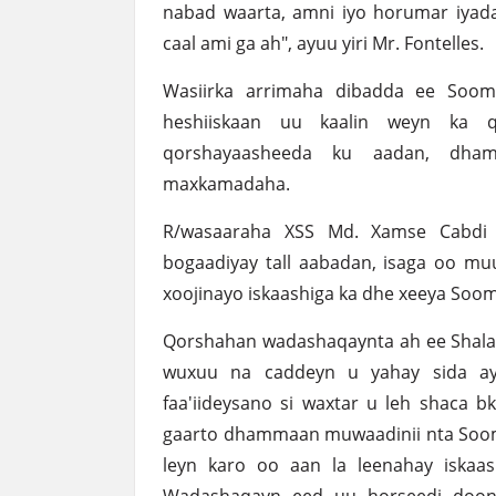
nabad waarta, amni iyo horumar iyada
caal ami ga ah", ayuu yiri Mr. Fontelles.
Wasiirka arrimaha dibadda ee Soom
heshiiskaan uu kaalin weyn ka 
qorshayaasheeda ku aadan, dhame
maxkamadaha.
R/wasaaraha XSS Md. Xamse Cabdi 
bogaadiyay tall aabadan, isaga oo mu
xoojinayo iskaashiga ka dhe xeeya Soom
Qorshahan wadashaqaynta ah ee Shalay l
wuxuu na caddeyn u yahay sida ay
faa'iideysano si waxtar u leh shaca bke
gaarto dhammaan muwaadinii nta Soom a
leyn karo oo aan la leenahay iska