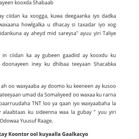
agayeen kooxda Shabaab
ay ciidan ka xoogga, kuwa deegaanka iyo dadka
waxaana howlgalka u dhacay si taxadar iyo xog
iidankuna ay aheyd mid sareysa" ayuu yiri Taliye
 in ciidan ka ay gubeen gaadiid ay kooxdu ku
y doonayeen iney ku dhibaa teeyaan Shacabka
l ah oo waxyaaba ay doomo ku keeneen ay kusoo
aateeyaan umad da Somaliyeed oo waxaa ku rarna
 baarruudaha TNT loo ya qaan iyo waxyaabaha la
alaabtaas ku sideenna waa la gubay ” yuu yiri
l Odowaa Yuusuf Raage.
tay Koontor ool kuyaalla Gaalkacyo