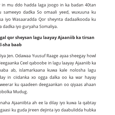
 in mu ddo hadda laga joogo in ka badan 40tan
gu sameeyo dadka So omaali yeed, wuxuuna ku
a iyo Wasaaradda Qor sheynta dadaalkooda ku
 dadka iyo guryaha Somaliya.
al qor sheysan lagu laayay Ajaaniib ka tirsan
l-sha baab
liya Jen. Odawaa Yuusuf Raage ayaa sheegay howl
deegaanka Ceel qaboobe in lagu laayay Ajaaniib ka
haba ab, islamarkaana kuwa kale nolosha lagu
day in ciidanka xo ogga dalka oo ka war hayay
 weerar ku qaadeen deegaankan oo qiyaas ahaan
gobolka Mudug.
naha Ajaaniibta ah ee la dilay iyo kuwa la qabtay
igaasi ku guda jireen dejinta iyo daabulidda hubka