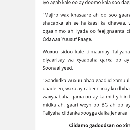
iyo agab kale oo ay doomo kala soo d
"Majiro wax khasaare ah oo soo gaar
shacabka ah ee halkaasi ka dhawaa, 
ogaalnimo ah, iyada oo feejignaanta c
Odawaa Yuusuf Raage.
Wuxuu sidoo kale tilmaamay Taliyaha
diyaarisay wa xyaabaha qarxa oo a
Soonaaliyeed.
"Gaadiidka wuxuu ahaa gaadiid xamuu
qaade en, waxa ay rabeen inay ku dhib
waxyaabaha qarxa oo ay ka mid yihiin
midka ah, gaari weyn oo BG ah oo ay 
Taliyaha ciidanka xoogga dalka Jenaraa
Ciidamo gadoodsan oo xir