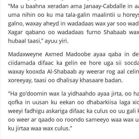
"Ma u baahna xeradan ama Janaay-Cabdalle in aa
uma nihin oo ku ma tala-galin maalintii u horey
galno, waxay aheyd in wadadaas wax yar soo wad
Xagar qabano oo wadadaas furno Shabaab wax
hubaal taasi,” ayuu yiri.
Madaxweyne Axmed Madoobe ayaa qaba in dee
ciidamada difaac ka gelin ee hore uga sii socd
waxay kooxda Al-Shabaab ay weerar rog aal celi
xoreeyay, taasi oo dhalisay khasaare badan.
"Ha go’doomin wax la yidhaahdo ayaa jirta, oo 
qofka in uusan ku eekan oo dhabarkiisa laga x
weeyi fadhigu askariga difaac ka culus oo uu gali 
oo weer ar qaado oo roondo sameeyo waa wax uu g
ku jirtaa waa wax culus.”