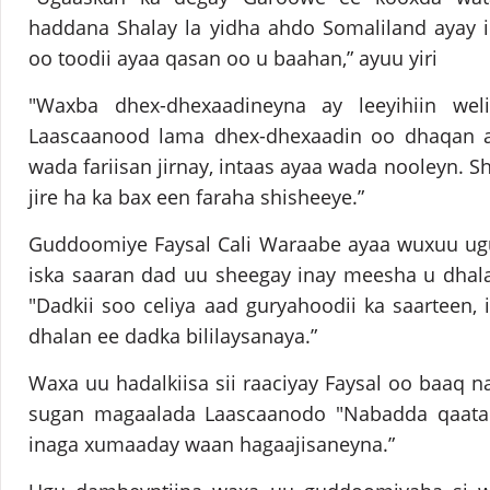
haddana Shalay la yidha ahdo Somaliland ayay 
oo toodii ayaa qasan oo u baahan,” ayuu yiri
"Waxba dhex-dhexaadineyna ay leeyihiin wel
Laascaanood lama dhex-dhexaadin oo dhaqan a
wada fariisan jirnay, intaas ayaa wada nooleyn. S
jire ha ka bax een faraha shisheeye.”
Guddoomiye Faysal Cali Waraabe ayaa wuxuu ug
iska saaran dad uu sheegay inay meesha u dhal
"Dadkii soo celiya aad guryahoodii ka saarteen
dhalan ee dadka bililaysanaya.”
Waxa uu hadalkiisa sii raaciyay Faysal oo baaq 
sugan magaalada Laascaanodo "Nabadda qaata 
inaga xumaaday waan hagaajisaneyna.”