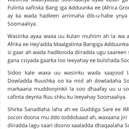
Fulinta xafiiska Bang iga Adduunka ee (Africa Gro
ay ka wada hadleen arrimaha dib-u-habe ynya
Soomaaliya.
Wasiirka ayaa waxa uu kulan muhiim ah la wa 
Afrika ee Hey’adda Maalgalinta Bangiga Adduunka 
si gaar ah wada hadlkooda diiradda ugu saareen s
gana csiyada gaarka loo leeyahay ee bulshada So
Sidoo kale waxa uu wasiirku wada xaajood l
Dowladda Ruushka oo ka mid ah dowladaha Soo
markaana muddooyinkii la soo dhaafay uu u s
cafinta deynta Ruu shku ku leeyahay Soomaaliya.
Shirka Sanadlaha laha ah ee Guddiga Sare ee I
socon doona mu ddo toddobaad ah, waxaana jiri
diiradda lagu saari doono xaaladda dhaqaalaha S