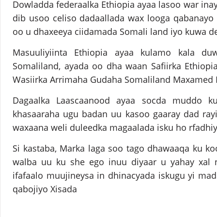
Dowladda federaalka Ethiopia ayaa lasoo war ina
dib usoo celiso dadaallada wax looga qabanayo 
oo u dhaxeeya ciidamada Somali land iyo kuwa d
Masuuliyiinta Ethiopia ayaa kulamo kala d
Somaliland, ayada oo dha waan Safiirka Ethiopi
Wasiirka Arrimaha Gudaha Somaliland Maxamed 
Dagaalka Laascaanood ayaa socda muddo ku
khasaaraha ugu badan uu kasoo gaaray dad rayi
waxaana weli duleedka magaalada isku ho rfadhiy
Si kastaba, Marka laga soo tago dhawaaqa ku ko
walba uu ku she ego inuu diyaar u yahay xal n
ifafaalo muujineysa in dhinacyada iskugu yi ma
qabojiyo Xisada