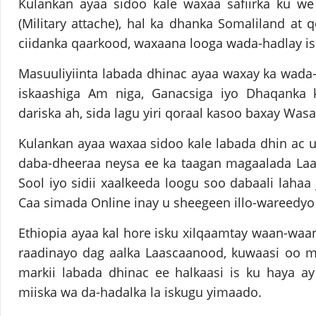
Kulankan ayaa sidoo kale waxaa safiirka ku we
(Military attache), hal ka dhanka Somaliland at 
ciidanka qaarkood, waxaana looga wada-hadlay is
Masuuliyiinta labada dhinac ayaa waxay ka wada-h
iskaashiga Am niga, Ganacsiga iyo Dhaqanka 
dariska ah, sida lagu yiri qoraal kasoo baxay Was
Kulankan ayaa waxaa sidoo kale labada dhin ac 
daba-dheeraa neysa ee ka taagan magaalada Laa
Sool iyo sidii xaalkeeda loogu soo dabaali lahaa
Caa simada Online inay u sheegeen illo-wareedy
Ethiopia ayaa kal hore isku xilqaamtay waan-waa
raadinayo dag aalka Laascaanood, kuwaasi oo m
markii labada dhinac ee halkaasi is ku haya a
miiska wa da-hadalka la iskugu yimaado.