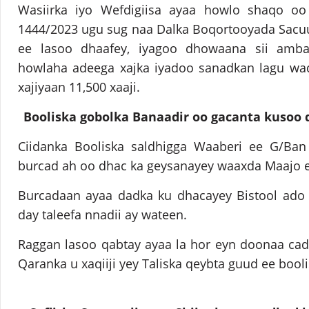
Wasiirka iyo Wefdigiisa ayaa howlo shaqo oo
1444/2023 ugu sug naa Dalka Boqortooyada Sacuu
ee lasoo dhaafey, iyagoo dhowaana sii amba
howlaha adeega xajka iyadoo sanadkan lagu wad
xajiyaan 11,500 xaaji.
Booliska gobolka Banaadir oo gacanta kusoo 
Ciidanka Booliska saldhigga Waaberi ee G/Ban
burcad ah oo dhac ka geysanayey waaxda Maajo 
Burcadaan ayaa dadka ku dhacayey Bistool ado 
day taleefa nnadii ay wateen.
Raggan lasoo qabtay ayaa la hor eyn doonaa cad
Qaranka u xaqiiji yey Taliska qeybta guud ee bool