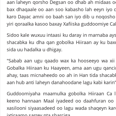
aan laheyn qorsho Degsan oo dhab ah midaas oo
bax dhaqaale oo aan soo kabasho lah eeyn iyo 
karo Dayac amni oo baah san iyo dib u noqosho 
yiri qoraalka kasoo baxay Xafiiska guddoomiye Cal
Sidoo kale wuxuu intaasi ku daray in marnaba ay
shacabka ku dha qan gobolka Hiiraan ay ku bax
sida uu hadalka u dhigay.
"Sabab aan ugu qaado wax ka hooseeyo wa xii 
Gobalka Hiiraan ku Haayeen, ama aan ugu qanci
ahay, taas micnaheedo oo ah in Han tida shacab
aan hub anti laheyn danahoodane lagu kabi karin”
Guddoomiyaha maamulka gobolka Hiiraan Ca li
keeno hannaan Maal iyadeed oo daahfuran oo la
xasilooni siyaasadeed oo lagu wada shaqeyn karo
ixtiraamo sarrey nta sharciga.