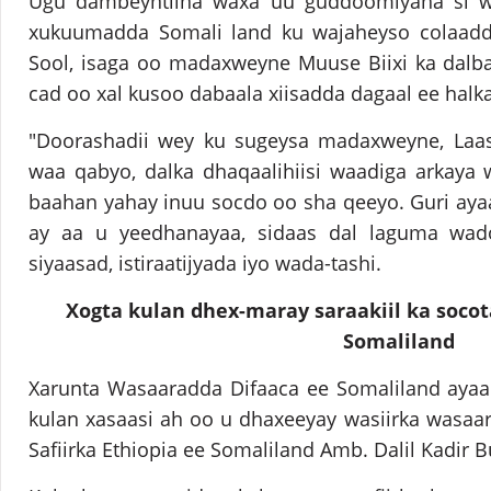
Ugu dambeyntiina waxa uu guddoomiyaha si we
xukuumadda Somali land ku wajaheyso colaadd
Sool, isaga oo madaxweyne Muuse Biixi ka dalb
cad oo xal kusoo dabaala xiisadda dagaal ee halka
"Doorashadii wey ku sugeysa madaxweyne, Laa
waa qabyo, dalka dhaqaalihiisi waadiga arkaya
baahan yahay inuu socdo oo sha qeeyo. Guri ayaa
ay aa u yeedhanayaa, sidaas dal laguma wa
siyaasad, istiraatijyada iyo wada-tashi.
Xogta kulan dhex-maray saraakiil ka soco
Somaliland
Xarunta Wasaaradda Difaaca ee Somaliland aya
kulan xasaasi ah oo u dhaxeeyay wasiirka wasaa
Safiirka Ethiopia ee Somaliland Amb. Dalil Kadir B