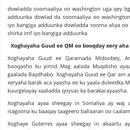
dowladda soomaaliya oo washington uga qey bga
adduunka dowlad da soomaaliya oo washington 
iyo bangiga adduunka dowladda sooma aliya oo 
shirka imf iyo bangiga adduunka
Xoghayaha Guud ee QM oo booqday xery aha
Xoghayaha Guud ee Qaramada Midoobey, Ant
booqasho ku yimid Mag aalada Muqdisho aya
gaalada Baydhabo. Xoghayaha Guud ee Qar am 
xeryaha barak aca yaasha ee ku yaala duleedka 
kuurgelayay xaaladda qoysas ka barakacayaasha.
Xoghayaha ayaa sheegay in Somaliya ay waj a
isagoona ku baaqay taageero ballaaran oo caalami
Xoghaye Guterres ayaa sheegay in abaartu a