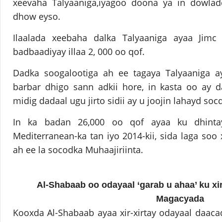
xeevaha Talyaaniga,iyagoo doona ya in dowla
dhow eyso.
Ilaalada xeebaha dalka Talyaaniga ayaa Jimc
badbaadiyay illaa 2, 000 oo qof.
Dadka soogalootiga ah ee tagaya Talyaaniga 
barbar dhigo sann adkii hore, in kasta oo ay 
midig dadaal ugu jirto sidii ay u joojin lahayd so
In ka badan 26,000 oo qof ayaa ku dhint
Mediterranean-ka tan iyo 2014-kii, sida laga soo
ah ee la socodka Muhaajiriinta.
Al-Shabaab oo odayaal ‘garab u ahaa’ ku xi
Magacyada
Kooxda Al-Shabaab ayaa xir-xirtay odayaal daac