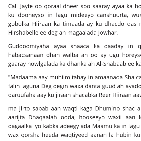
Cali Jayte oo qoraal dheer soo saaray ayaa ka h
ku dooneyso in lagu mideeyo canshuurta, wux
gobolka Hiiraan ka timaada ay ku dhacdo qas
Hirshabelle ee deg an magaalada Jowhar.
Guddoomiyaha ayaa shaaca ka qaaday in q
habacsanaan dhan walba ah oo ay ugu horeyso 
gaaray howlgalada ka dhanka ah Al-Shabaab ee ka
"Madaama aay muhiim tahay in amaanada Sha cabk
falin laguna Deg degin waxa danta guud ah ayado
daruufaha aay ku jiraan shacabka Reer Hiiraan a
ma jirto sabab aan waqti kaga Dhumino shac ab
aarijta Dhaqaalah ooda, hooseeyo waxii aan 
dagaalka iyo kabka adeegy ada Maamulka in lagu b
wax qorsha heeda waqtiyeed aanan la hubin ku