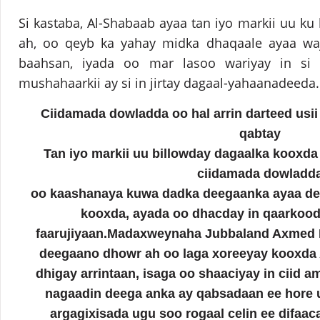
Si kastaba, Al-Shabaab ayaa tan iyo markii uu ku
ah, oo qeyb ka yahay midka dhaqaale ayaa wa
baahsan, iyada oo mar lasoo wariyay in s
mushahaarkii ay si in jirtay dagaal-yahaanadeeda.
Ciidamada dowladda oo hal arrin darteed usii
qabtay
Tan iyo markii uu billowday dagaalka kooxd
ciidamada dowladd
oo kaashanaya kuwa dadka deegaanka ayaa de
kooxda, ayada oo dhacday in qaarkood
faarujiyaan.Madaxweynaha Jubbaland Axmed 
deegaano dhowr ah oo laga xoreeyay kooxda A
dhigay arrintaan, isaga oo shaaciyay in ciid
am
nagaadin deega
anka ay qabsadaan ee hore u
argagixisada ugu soo rogaal celin ee difaac