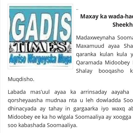
..
Maxay ka wada-ha
Sheekh
Madaxweynaha Sooma
Maxamuud ayaa Shal
qaranka kulan kula
Qaramada Midoobey 
Shalay booqasho 
Muqdisho.
Labada mas’uul ayaa ka arrinsaday aayaha 
qorsheyaasha mudnaa nta u leh dowladda Soom
dhinacyada ay tahay in gargaarka iyo waxq 
Midoobey ee ka ho wlgala Soomaaliya ay xoogga sa
soo kabashada Soomaaliya.