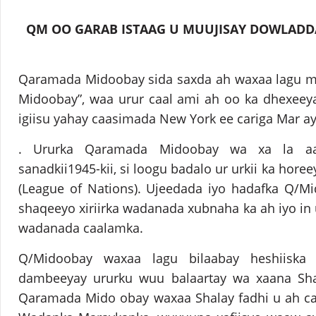
QM OO GARAB ISTAAG U MUUJISAY DOWLADD
Qaramada Midoobay sida saxda ah waxaa lagu 
Midoobay”, waa urur caal ami ah oo ka dhexeeya
igiisu yahay caasimada New York ee cariga Mar a
. Ururka Qaramada Midoobay wa xa la aasa
sanadkii1945-kii, si loogu badalo ur urkii ka ho
(League of Nations). Ujeedada iyo hadafka Q/M
shaqeeyo xiriirka wadanada xubnaha ka ah iyo in 
wadanada caalamka.
Q/Midoobay waxaa lagu bilaabay heshiiska 
dambeeyay ururku wuu balaartay wa xaana Sha
Qaramada Mido obay waxaa Shalay fadhi u ah c