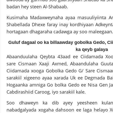
badan hey steen Al-Shabaab.
Kusimaha Madaxweynaha ayaa masuuliyiinta A
Shabellada Dhexe faray inay kordhiyaan Adkeynt
hortagaan dhagaraha cadawga ay soo maleegaan
Guluf dagaal oo ka billaawday gobolka Gedo, C
ka qeyb galaya
Abaanduulaha Qeybta 43aad ee Ciidamada Xoo
sare Cismaan Xaaji Axmed, Abaandulaha Guut
Ciidamada xooga Gobolka Gedo G/ Sare Cismaan 
sarakiil xigeeno ayaa xarada Uk ee Degmada B
Hogaanka amniga Go bolka Gedo ee Nisa Gen J
Cabdirashiid Caroog, iyo sarakiil kale.
Soo dhaweyn ka dib ayey yeesheen kulan
nabadgalyada xogaha dahsoon ee laga helayo 