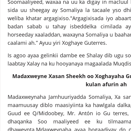
Soomaaliyeed, waxaa na uu ka digay in macluul ka
sida uu sheegay ay Somaliya la tacaale yso dh
weliba khatar argagixiso."Argagixisada iyo abaart
badan sabab u tahay isbeddelka cimilada a
horseeday xaaladdan, waxayna Somaliya u baahan
caalami ah.” Ayuu yiri Xoghaye Guterres.
Is agoo ayaa gelinkii dambe ee Shalay dib ugu 
laabtay Xalay na ku hooyanaya magaalada Muqdi
Madaxweyne Xasan Sheekh oo Xoghayaha 
kulan afurin ah
Madaxweynaha Jamhuuriyadda Somaliya, Xa s
maamuusay diblo maasiyiinta ka hawlgala dalka
Guud ee Q/Midoobey, Mr. Antón io Gu terres,
dhaqanka Soo maaliyeed ee ku tilmaam
dhaweynta.Mdaxweynaha ayaa bogaadiyay do o