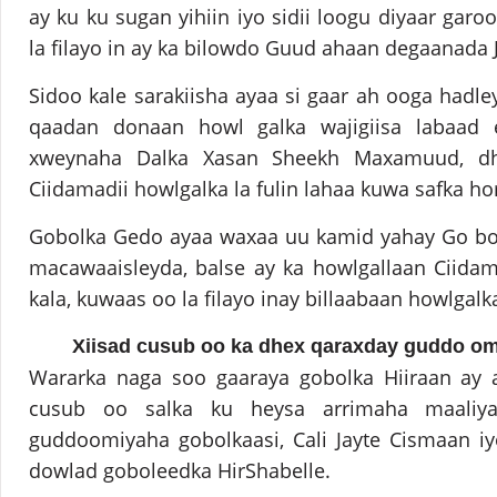
ay ku ku sugan yihiin iyo sidii loogu diyaar gar
la filayo in ay ka bilowdo Guud ahaan degaanada 
Sidoo kale sarakiisha ayaa si gaar ah ooga hadle
qaadan donaan howl galka wajigiisa labaa
xweynaha Dalka Xasan Sheekh Maxamuud, dh
Ciidamadii howlgalka la fulin lahaa kuwa safka hor
Gobolka Gedo ayaa waxaa uu kamid yahay Go bol
macawaaisleyda, balse ay ka howlgallaan Ciid
kala, kuwaas oo la filayo inay billaabaan howlgal
Xiisad cusub oo ka dhex qaraxday guddo
om
Wararka naga soo gaaraya gobolka Hiiraan ay a
cusub oo salka ku heysa arrimaha maaliy
guddoomiyaha gobolkaasi, Cali Jayte Cismaan i
dowlad goboleedka HirShabelle.