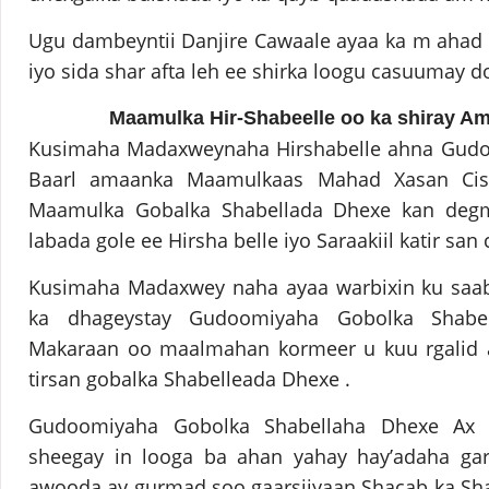
Ugu dambeyntii Danjire Cawaale ayaa ka m ahad ce
iyo sida shar afta leh ee shirka loogu casuumay 
Maamulka Hir-Shabeelle oo ka shiray Am
Kusimaha Madaxweynaha Hirshabelle ahna Gudo
Baarl amaanka Maamulkaas Mahad Xasan Cis
Maamulka Gobalka Shabellada Dhexe kan deg
labada gole ee Hirsha belle iyo Saraakiil katir sa
Kusimaha Madaxwey naha ayaa warbixin ku saa
ka dhageystay Gudoomiyaha Gobolka Shab
Makaraan oo maalmahan kormeer u kuu rgalid 
tirsan gobalka Shabelleada Dhexe .
Gudoomiyaha Gobolka Shabellaha Dhexe Ax
sheegay in looga ba ahan yahay hay’adaha gar
awooda ay gurmad soo gaarsiiyaan Shacab ka Sh