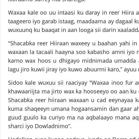
Waxaa kale oo uu intaasi ku daray in reer Hiira a
taageero iyo garab istaag, maadaama ay dagaal ku
wuxuunq ku baaqat in aan looga sii darin xaaladd
"Shacabka reer Hiiraan waxeey u baahan yahi i
waxaan la tacaali haayna soo kabasho amni iyo
karno wax hoos u dhigayo midnimada umadda ay
lagu jiro kuwii jiray iyo kuwo abuurmi karo,” ayuu m
Sidoo kale wuxuu sii raaciyay "Waxaa inoo fur a
khawaariijta ma jirto wax ka hooseeyo oo aan ku 
Shacabka reer hiiraan waxaan u cad eeynayaa k
kuma shaqeeyn umana hogaansamin dan gaar ah
guud guulo ka curiyo ma na aqbalaayo mana aq
sharci iyo Dowladnimo”.