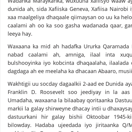
Wadanka Maraykanka, wuxuuna xafiisyo waaw ay
dunida ah, sida Xafiiska Geneva, Xafiisa Nairobi 
xaa maalgeliya dhaqaale qiimaysan oo uu ka hel
caalami ah oo ka soo gasha wadanada qaar, gan
leeya hay.
Waxaana ka mid ah hadafka Ururka Qaramada 
nabad caalami ah, amniga, ilaal inta xuq
bulshooyinka iyo kobcinta dhaqaalaha, ilaalada 
dagdaga ah ee meelaha ka dhacaan Abaaro, musiib
Wakhtigii uu socday dagaalkii 2-aad ee Dunida 
Franklin D. Roosevelt soo jeediyay in la aa
Umadaha, waxaana la bilaabay qoritaanka Dastu
markii la galay shirweyne dhacay intii u dhaxaysa
dastuurkani hir galay bishii Oktoobar 1945-
bilowday. Hadaba ujeedada iyo jiritaanka Q/