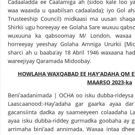
Cadaaladda ee Caalamiga ah (sidoo kale loo 
waa waaxda u qaabilsan cadaalada); iyo Gol ah
Trusteeship Council) midkaasi ma uusan shaqay
Shirkii ugu horeeyay ee Golaha Sare wuxuu qabsoo
wuxuuna ka qabsoomay M/ London, waxaa ka
horreeyay yeeshay Golaha Amniga Ururkii [M
sharci ah u baaba’ay 18 Abril 1946 waxaana hadaf
wareejiyay Qaramada Midoobay.
HOWLAHA WAXQABAD EE HAY’ADAHA QM EE 
MAARSO 2023-ka
Beni’aadanimada | OCHA oo isku dubba-rideysa
Laascaanood:-Hay’adaha gar gaarka ayaa dar
gacansiinta dadka ay saameeyeen colaadaha L
ayaa isku dubba-riddey gurmadka goobaha ay 
arrimaha bini’aad annimada. Waxaa intaa dhee