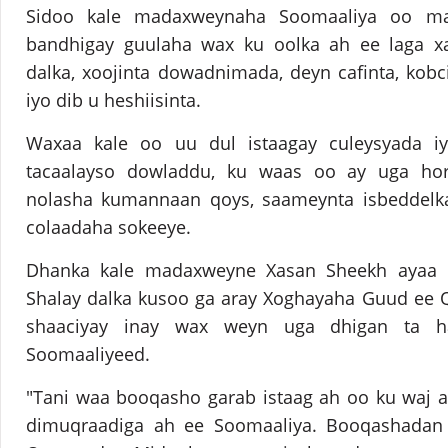
Sidoo kale madaxweynaha Soomaaliya oo ma
bandhigay guulaha wax ku oolka ah ee laga xa
dalka, xoojinta dowadnimada, deyn cafinta, kob
iyo dib u heshiisinta.
Waxaa kale oo uu dul istaagay culeysyada i
tacaalayso dowladdu, ku waas oo ay uga horr
nolasha kumannaan qoys, saameynta isbeddelka
colaadaha sokeeye.
Dhanka kale madaxweyne Xasan Sheekh ayaa 
Shalay dalka kusoo ga aray Xoghayaha Guud ee 
shaaciyay inay wax weyn uga dhigan ta h
Soomaaliyeed.
"Tani waa booqasho garab istaag ah oo ku waj 
dimuqraadiga ah ee Soomaaliya. Booqashadan 