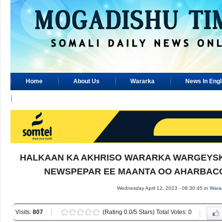
Home
About Us
Wararka
News In Engl
Advertisement
HALKAAN KA AKHRISO WARARKA WARGEYSK
NEWSPEPAR EE MAANTA OO AHARBACO 1
Wednesday April 12, 2023 - 08:30:45 in
Wara
Visits:
807
(Rating 0.0/5 Stars) Total Votes: 0