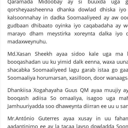
Qaramada Midoobay ay si buuxda uga go’
qorsheyaasheenna dhanka dowlad dhiska iyo 
kalsoonnahay in dadka Soomaaliyeed ay aw oo
gudbaan dhibaato oyinka iyo caqabadaha ay we
marayo dham meystirka xoreynta dalka iyo di
madaxweynuhu.
Md.Xasan Sheekh ayaa sidoo kale uga ma ha
booqashadan uu ku yimid dalk eenna, waxa uuna 
shacabka Soomaaliyeed lagu garab istaa go gaa
Soomaaliya horumarsan, xasilloon, door wanaags
Dhankiisa Xogahayaha Guus QM ayaa muujiy ay
booqash adiisa So omaaliya, isagoo uga ma
Jamhuuriyadda soo dhaweynta diirran ee uu u sam
Mr.António Guterres ayaa xusay in uu faha
aadantinimo ee ay la tacaa layso dowladda Soom