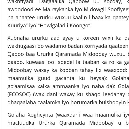
wakhtiyadii Dagaaalka Qaboow uu socday, 
awoodood ee Ma raykanka iyo Midowgii Soofiyeeti
ha ahaatee ururku wuxuu kaalin libaax ka qaatey 
Kuuriya” iyo "Howlgaladii Koongo”.
Xubnaha ururku aad ayay u koreen wixii ka da
wakhtigaasi oo wadamo badan xorriyada qaateen,
Qaboo baa Ururka Qaramada Midoobay wuxuu bil
qaado, kuwaasi oo isbedel la taaban ka ro ka 
Midoobay waxay ka kooban tahay lix waaxood:
maamulka guud gacanta ku heysa); Golah
go’aamisaa xalka ammaanka iyo naba da); Gol
(ECOSOC) (wax dani waxay ku shaqo leedahay dh
dhaqaalaha caalamka iyo horumarka bulshooyin k
Golaha Xogheynta (waaxdani waa maamulka iyo
macluudka Ururka Qaramada Midoobay u b