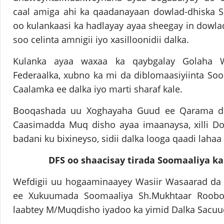
caal amiga ahi ka qaadanayaan dowlad-dhiska 
oo kulankaasi ka hadlayay ayaa sheegay in dowlad
soo celinta amnigii iyo xasilloonidii dalka.
Kulanka ayaa waxaa ka qaybgalay Golaha 
Federaalka, xubno ka mi da diblomaasiyiinta So
Caalamka ee dalka iyo marti sharaf kale.
Booqashada uu Xoghayaha Guud ee Qarama da
Caasimadda Muq disho ayaa imaanaysa, xilli Do
badani ku bixineyso, sidii dalka looga qaadi laha
DFS oo shaacisay tirada Soomaaliya k
Wefdigii uu hogaaminaayey Wasiir Wasaarad da 
ee Xukuumada Soomaaliya Sh.Mukhtaar Roobo
laabtey M/Muqdisho iyadoo ka yimid Dalka Sacuu