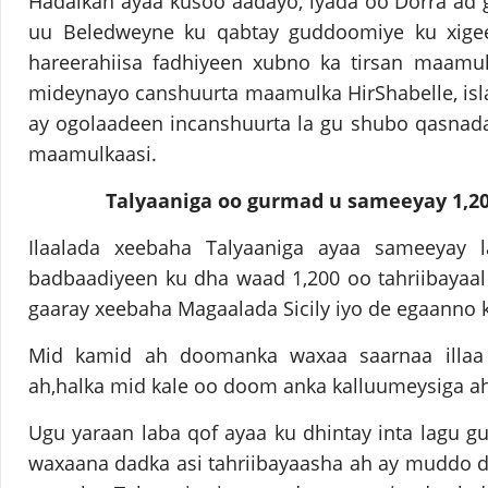
Hadalkan ayaa kusoo aadayo, iyada oo Dorra ad ga
uu Beledweyne ku qabtay guddoomiye ku xigee
hareerahiisa fadhiyeen xubno ka tirsan maamul
mideynayo canshuurta maamulka HirShabelle, is
ay ogolaadeen incanshuurta la gu shubo qasnad
maamulkaasi.
Talyaaniga oo gurmad u sameeyay 1,20
Ilaalada xeebaha Talyaaniga ayaa sameeyay
badbaadiyeen ku dha waad 1,200 oo tahriibayaa
gaaray xeebaha Magaalada Sicily iyo de egaanno k
Mid kamid ah doomanka waxaa saarnaa illaa 
ah,halka mid kale oo doom anka kalluumeysiga ah 
Ugu yaraan laba qof ayaa ku dhintay inta lagu g
waxaana dadka asi tahriibayaasha ah ay muddo 