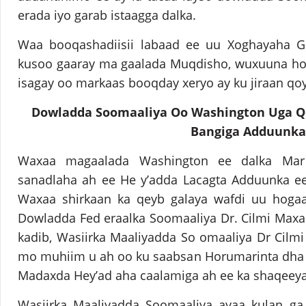
erada iyo garab istaagga dalka.
Waa booqashadiisii labaad ee uu Xoghayaha
kusoo gaaray ma gaalada Muqdisho, wuxuuna hora
isagay oo markaas booqday xeryo ay ku jiraan q
Dowladda Soomaaliya Oo Washington Uga Qe 
Bangiga Adduunka
Waxaa magaalada Washington ee dalka Mar 
sanadlaha ah ee He y’adda Lacagta Adduunka ee
Waxaa shirkaan ka qeyb galaya wafdi uu hoga
Dowladda Fed eraalka Soomaaliya Dr. Cilmi Maxa
kadib, Wasiirka Maaliyadda So omaaliya Dr Cilmi
mo muhiim u ah oo ku saabsan Horumarinta dha 
Madaxda Hey’ad aha caalamiga ah ee ka shaqeeya
Wasiirka Maaliyadda Soomaaliya ayaa kulan ga