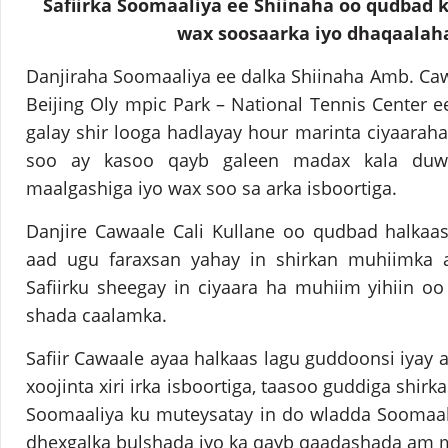
Safiirka Soomaaliya ee Shiinaha oo qudbad k
wax soosaarka iyo dhaqaalaha
Danjiraha Soomaaliya ee dalka Shiinaha Amb. Caw
Beijing Oly mpic Park – National Tennis Center 
galay shir looga hadlayay hour marinta ciyaara
soo ay kasoo qayb galeen madax kala duw
maalgashiga iyo wax soo sa arka isboortiga.
Danjire Cawaale Cali Kullane oo qudbad halkaas
aad ugu faraxsan yahay in shirkan muhiimka 
Safiirku sheegay in ciyaara ha muhiim yihiin o
shada caalamka.
Safiir Cawaale ayaa halkaas lagu guddoonsi iyay 
xoojinta xiri irka isboortiga, taasoo guddiga shir
Soomaaliya ku muteysatay in do wladda Soomaali
dhexgalka bulshada iyo ka qayb qaadashada am 