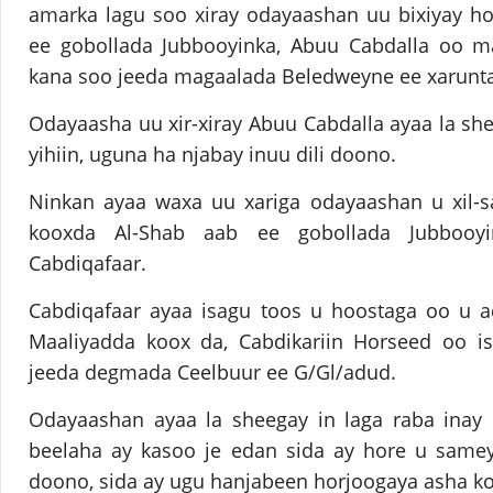
amarka lagu soo xiray odayaashan uu bixiyay h
ee gobollada Jubbooyinka, Abuu Cabdalla oo ma
kana soo jeeda magaalada Beledweyne ee xarunta
Odayaasha uu xir-xiray Abuu Cabdalla ayaa la sh
yihiin, uguna ha njabay inuu dili doono.
Ninkan ayaa waxa uu xariga odayaashan u xil-s
kooxda Al-Shab aab ee gobollada Jubboo
Cabdiqafaar.
Cabdiqafaar ayaa isagu toos u hoostaga oo u 
Maaliyadda koox da, Cabdikariin Horseed oo 
jeeda degmada Ceelbuur ee G/Gl/adud.
Odayaashan ayaa la sheegay in laga raba inay 
beelaha ay kasoo je edan sida ay hore u sameyn
doono, sida ay ugu hanjabeen horjoogaya asha k