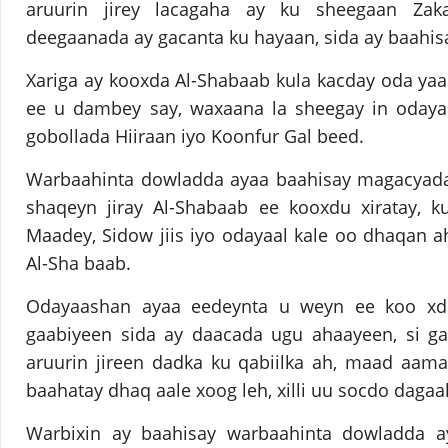
aruurin jirey lacagaha ay ku sheegaan Za
deegaanada ay gacanta ku hayaan, sida ay baahi
Xariga ay kooxda Al-Shabaab kula kacday oda yaa
ee u dambey say, waxaana la sheegay in odaya
gobollada Hiiraan iyo Koonfur Gal beed.
Warbaahinta dowladda ayaa baahisay magacyada
shaqeyn jiray Al-Shabaab ee kooxdu xiratay, k
Maadey, Sidow jiis iyo odayaal kale oo dhaqan 
Al-Sha baab.
Odayaashan ayaa eedeynta u weyn ee koo xda
gaabiyeen sida ay daacada ugu ahaayeen, si ga
aruurin jireen dadka ku qabiilka ah, maad aama
baahatay dhaq aale xoog leh, xilli uu socdo dagaa
Warbixin ay baahisay warbaahinta dowladda a